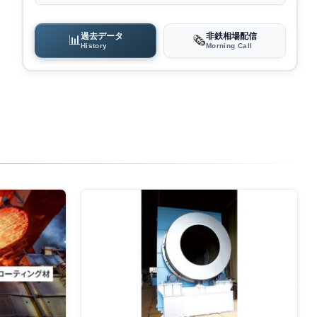
過去データ
非鉄相場配信
📊
🗞️
History
Morning Call