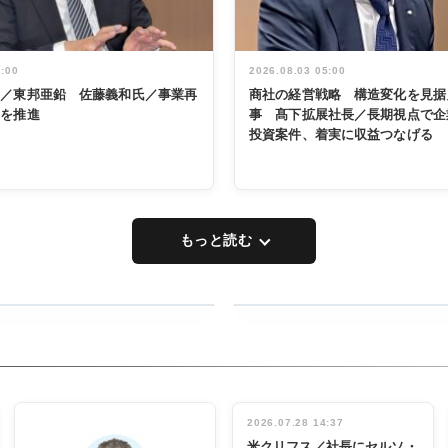
5:00
2026.08.03 05:00
く／東邦亜鉛 佐藤義和氏／事業再
商社の経営戦略 構造変化を見据
革を推進
事 髙下拡展社長／長期視点で企
投資案件、着実に収益つなげる
もっと読む
RECYCLING
タックトレー
ディング 創
立30周年記
INTERVIEW
念祝う 業界
2026.07.28 14:37
関係者ら220
米クリフス／社長にセルソ・