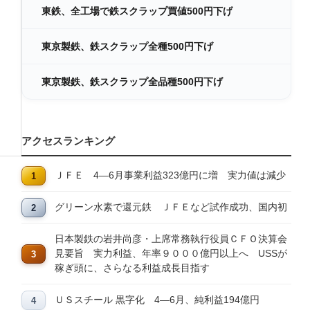
東鉄、全工場で鉄スクラップ買値500円下げ
東京製鉄、鉄スクラップ全種500円下げ
東京製鉄、鉄スクラップ全品種500円下げ
アクセスランキング
ＪＦＥ 4―6月事業利益323億円に増 実力値は減少
グリーン水素で還元鉄 ＪＦＥなど試作成功、国内初
日本製鉄の岩井尚彦・上席常務執行役員ＣＦＯ決算会
見要旨 実力利益、年率９０００億円以上へ USSが
稼ぎ頭に、さらなる利益成長目指す
ＵＳスチール 黒字化 4―6月、純利益194億円