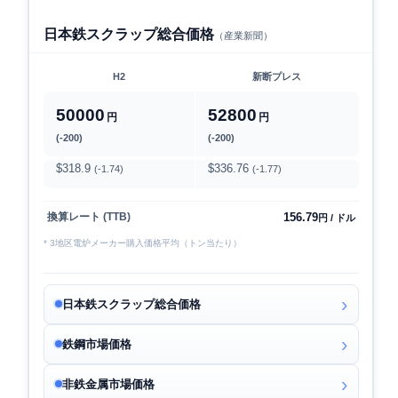
日本鉄スクラップ総合価格
（産業新聞）
H2
新断プレス
50000
52800
円
円
(-200)
(-200)
$318.9
$336.76
(-1.74)
(-1.77)
156.79
換算レート (TTB)
円 / ドル
* 3地区電炉メーカー購入価格平均（トン当たり）
日本鉄スクラップ総合価格
鉄鋼市場価格
非鉄金属市場価格