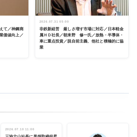
2026.07.31 05:00
えて／神鋼商
非鉄新経営 厳しさ増す市場に対応／日本軽金
業価値向上／
属ＨＤ社長／朝来野 修一氏／放熱・半導体・
車に重点投資／脱自前主義、他社と積極的に協
業
2026.07.10 11:00
三協立山社長に黒畑取締役昇