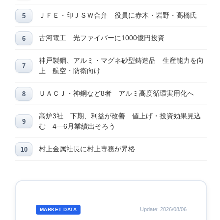
ＪＦＥ・印ＪＳＷ合弁 役員に赤木・岩野・髙橋氏
古河電工 光ファイバーに1000億円投資
神戸製鋼、アルミ・マグネ砂型鋳造品 生産能力を向
上 航空・防衛向け
ＵＡＣＪ・神鋼など8者 アルミ高度循環実用化へ
高炉3社 下期、利益が改善 値上げ・投資効果見込
む 4―6月業績出そろう
村上金属社長に村上専務が昇格
Update: 2026/08/06
MARKET DATA