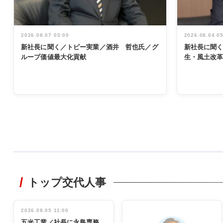
2026.08.07 05:00
2026.08.04 0
新社長に聞く／トピー実業／酒井 哲也氏／グ
新社長に聞
ループ価値最大化貢献
生・風土改
WORKING
STYLE
トップ交代人事
非鉄業界で
働く／女性
管理職編
2026.08.05 11:00
INTERVIEW
インタビュ
五光工業／社長に永島専務