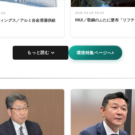
2026.05.29 05:00
5:00
INUI／取鍋のふたに塗布「リフ
ディングス／アルミ合金溶湯供給
もっと読む
環境特集ページへ