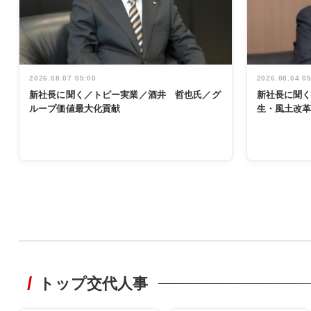
2026.08.07 05:00
2026.08.04 0
新社長に聞く／トピー実業／酒井 哲也氏／グ
新社長に聞
ループ価値最大化貢献
生・風土改
WORKING
STYLE
トップ交代人事
非鉄業界で
働く／女性