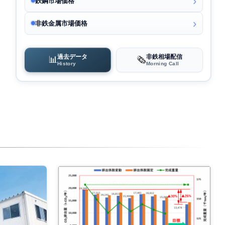
鉄鋼市場価格
非鉄金属市場価格
過去データ
非鉄相場配信
📊
🗞️
History
Morning Call