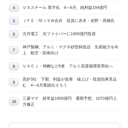
ＵＳスチール 黒字化 4―6月、純利益194億円
ＪＦＥ・印ＪＳＷ合弁 役員に赤木・岩野・髙橋氏
古河電工 光ファイバーに1000億円投資
神戸製鋼、アルミ・マグネ砂型鋳造品 生産能力を向
上 航空・防衛向け
ＵＡＣＪ・神鋼など8者 アルミ高度循環実用化へ
高炉3社 下期、利益が改善 値上げ・投資効果見込
む 4―6月業績出そろう
三菱マテ 経常益1800億円 通期予想、1070億円上
方修正