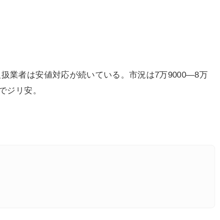
業者は安値対応が続いている。市況は7万9000―8万
ろでジリ安。