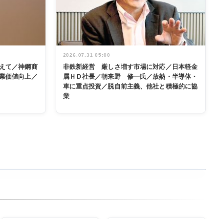
2026.07.31 05:00
えて／神鋼商
非鉄新経営 厳しさ増す市場に対応／日本軽金
業価値向上／
属ＨＤ社長／朝来野 修一氏／放熱・半導体・
車に重点投資／脱自前主義、他社と積極的に協
業