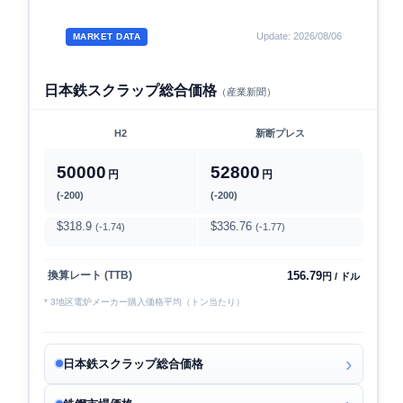
Update: 2026/08/06
MARKET DATA
日本鉄スクラップ総合価格
（産業新聞）
H2
新断プレス
50000
52800
円
円
(-200)
(-200)
$318.9
$336.76
(-1.74)
(-1.77)
156.79
換算レート (TTB)
円 / ドル
* 3地区電炉メーカー購入価格平均（トン当たり）
日本鉄スクラップ総合価格