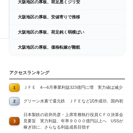
大阪地区の厚板、荷足悪くジリ安
大阪地区の厚板、安値寄りで推移
大阪地区の厚板、荷足鈍く弱横ばい
大阪地区の厚板、価格転嫁が難航
アクセスランキング
ＪＦＥ 4―6月事業利益323億円に増 実力値は減少
グリーン水素で還元鉄 ＪＦＥなど試作成功、国内初
日本製鉄の岩井尚彦・上席常務執行役員ＣＦＯ決算会
見要旨 実力利益、年率９０００億円以上へ USSが
稼ぎ頭に、さらなる利益成長目指す