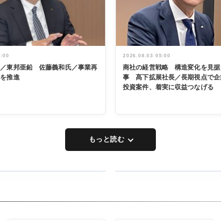
5:00
2026.08.03 05:00
く／東邦亜鉛 佐藤義和氏／事業再
商社の経営戦略 構造変化を見据
革を推進
事 髙下拡展社長／長期視点で企
投資案件、着実に収益つなげる
もっと読む
RECYCLING
タックトレー
ディング 創
立30周年記