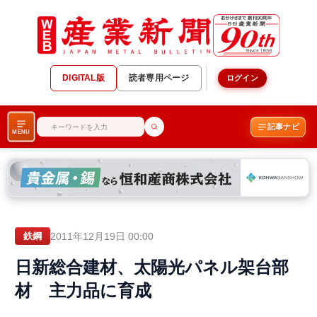
DIGITAL版
読者専用ページ
ログイン
記事ナビ
MENU
2011年12月19日 00:00
鉄鋼
日新総合建材、太陽光パネル架台部
材 主力品に育成