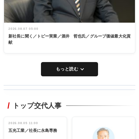
2026.08.07 05:00
新社長に聞く／トピー実業／酒井 哲也氏／グループ価値最大化貢
献
もっと読む
WORKING
RECYCLING
STYLE
トップ交代人事
タックトレー
非鉄業界で
ディング 創
働く／女性
立30周年記念
管理職編
祝う 業界関
インタビュ
2026.08.05 11:00
INTERVIEW
INTERVIEW
係者ら220人
ー／社内ア
五光工業／社長に永島専務
出席
イデア発掘