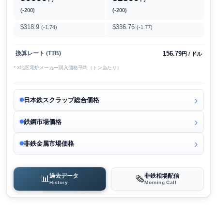
(-200)
(-200)
$318.9
$336.76
(-1.74)
(-1.77)
156.79
換算レート (TTB)
円 / ドル
* 3地区電炉メーカー購入価格平均（トン当たり）
日本鉄スクラップ総合価格
鉄鋼市場価格
非鉄金属市場価格
過去データ
非鉄相場配信
📊
🗞️
History
Morning Call