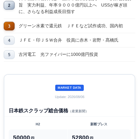
旨 実力利益、年率９０００億円以上へ USSが稼ぎ頭
に、さらなる利益成長目指す
グリーン水素で還元鉄 ＪＦＥなど試作成功、国内初
ＪＦＥ・印ＪＳＷ合弁 役員に赤木・岩野・髙橋氏
古河電工 光ファイバーに1000億円投資
MARKET DATA
Update: 2026/08/06
日本鉄スクラップ総合価格
（産業新聞）
H2
新断プレス
50000
52800
円
円