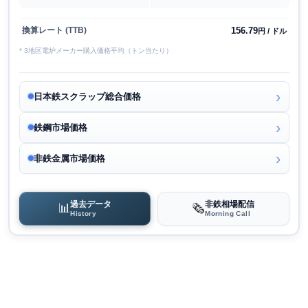
156.79
換算レート (TTB)
円 / ドル
* 3地区電炉メーカー購入価格平均（トン当たり）
日本鉄スクラップ総合価格
鉄鋼市場価格
非鉄金属市場価格
過去データ
非鉄相場配信
📊
🗞️
History
Morning Call