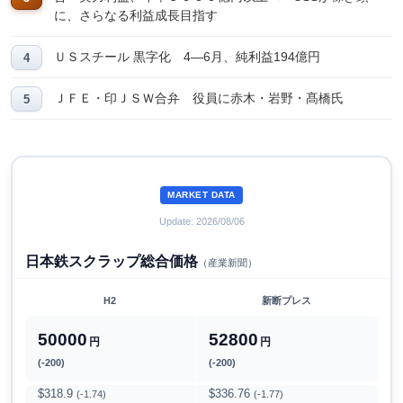
に、さらなる利益成長目指す
ＵＳスチール 黒字化 4―6月、純利益194億円
ＪＦＥ・印ＪＳＷ合弁 役員に赤木・岩野・髙橋氏
MARKET DATA
Update: 2026/08/06
日本鉄スクラップ総合価格
（産業新聞）
H2
新断プレス
50000
52800
円
円
(-200)
(-200)
$318.9
$336.76
(-1.74)
(-1.77)