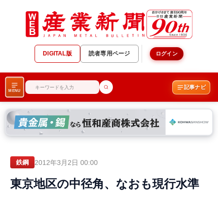
DIGITAL版
読者専用ページ
ログイン
記事ナビ
MENU
2012年3月2日 00:00
鉄鋼
東京地区の中径角、なおも現行水準