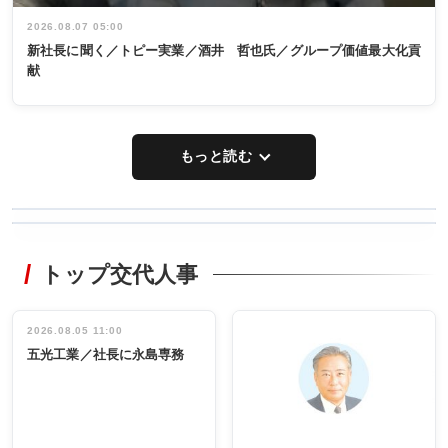
2026.08.07 05:00
新社長に聞く／トピー実業／酒井 哲也氏／グループ価値最大化貢
献
もっと読む
WORKING
RECYCLING
STYLE
トップ交代人事
タックトレー
非鉄業界で
ディング 創
働く／女性
立30周年記念
管理職編
祝う 業界関
インタビュ
2026.08.05 11:00
INTERVIEW
INTERVIEW
係者ら220人
ー／社内ア
五光工業／社長に永島専務
出席
イデア発掘
し形に