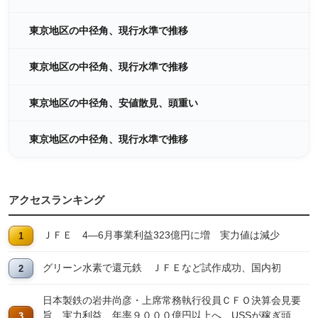
東京地区の中径角、現行水準で推移
東京地区の中径角、現行水準で推移
東京地区の中径角、安値散見、頭重い
東京地区の中径角、現行水準で推移
アクセスランキング
ＪＦＥ 4―6月事業利益323億円に増 実力値は減少
グリーン水素で還元鉄 ＪＦＥなど試作成功、国内初
日本製鉄の岩井尚彦・上席常務執行役員ＣＦＯ決算会見要
旨 実力利益、年率９０００億円以上へ USSが稼ぎ頭