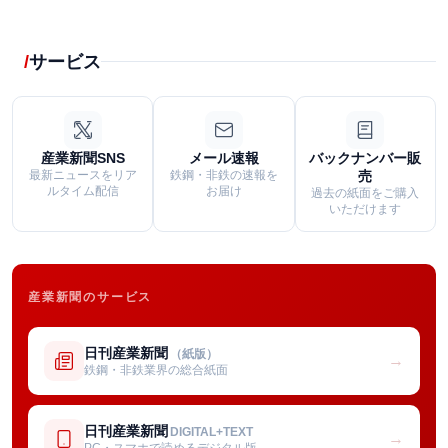
サービス
産業新聞SNS
メール速報
バックナンバー販
最新ニュースをリア
鉄鋼・非鉄の速報を
売
ルタイム配信
お届け
過去の紙面をご購入
いただけます
産業新聞のサービス
日刊産業新聞
（紙版）
→
鉄鋼・非鉄業界の総合紙面
日刊産業新聞
DIGITAL+TEXT
→
PC・スマホで読めるデジタル版