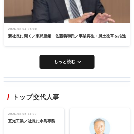
2026.08.04 05:00
新社長に聞く／東邦亜鉛 佐藤義和氏／事業再生・風土改革を推進
もっと読む
WORKING
RECYCLING
STYLE
トップ交代人事
タックトレー
非鉄業界で
ディング 創
働く／女性
立30周年記念
管理職編
祝う 業界関
インタビュ
2026.08.05 11:00
INTERVIEW
INTERVIEW
係者ら220人
ー／社内ア
五光工業／社長に永島専務
出席
イデア発掘
し形に