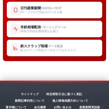
日刊産業新聞
DIGITAL+TEXT
→
PC・スマホで読めるデジタル版
非鉄相場配信
/ モーニングコール
→
毎朝の非鉄金属相場をお届け
鉄スクラップ相場
データ配信
→
鉄スクラップ市況データをリアルタイムで
サイトマップ
特定商取引法に基づく表記
新聞記事利用について
個人情報保護方針について
著作権について
会社概要
お問い合わせ
産業新聞英語版