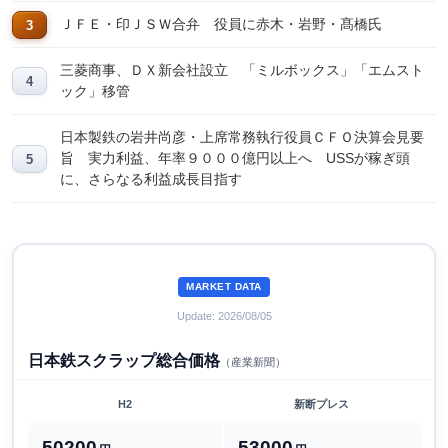
ＪＦＥ・印ＪＳＷ合弁 役員に赤木・岩野・髙橋氏
三菱商事、ＤＸ新会社設立 「ミルボックス」「エムスト
ック」移管
日本製鉄の岩井尚彦・上席常務執行役員ＣＦＯ決算会見要
旨 実力利益、年率９０００億円以上へ USSが稼ぎ頭
に、さらなる利益成長目指す
MARKET DATA
Update: 2026/08/05
日本鉄スクラップ総合価格
（産業新聞）
H2
新断プレス
50200
53000