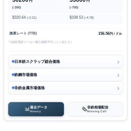
円
円
(-300)
(-700)
$320.64
$338.53
(-2.21)
(-4.78)
156.56
換算レート (TTB)
円 / ドル
* 3地区電炉メーカー購入価格平均（トン当たり）
日本鉄スクラップ総合価格
鉄鋼市場価格
非鉄金属市場価格
過去データ
非鉄相場配信
📊
🗞️
History
Morning Call