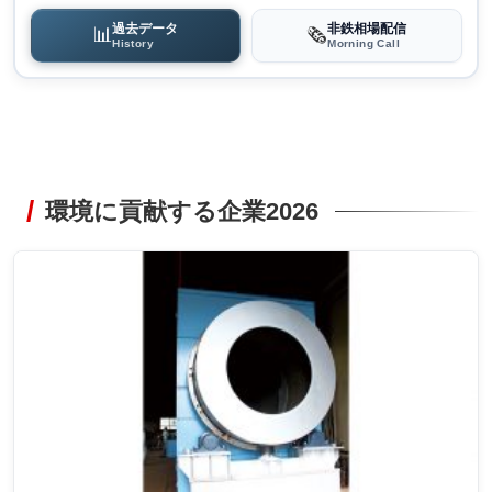
過去データ
非鉄相場配信
📊
🗞️
History
Morning Call
環境に貢献する企業2026