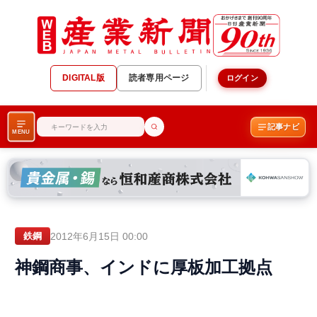
DIGITAL版
読者専用ページ
ログイン
記事ナビ
MENU
2012年6月15日 00:00
鉄鋼
神鋼商事、インドに厚板加工拠点