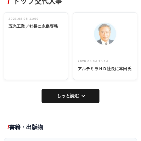
トップ交代人事
タックトレー
非鉄業界で
ディング 創
働く／女性
立30周年記念
管理職編
祝う 業界関
インタビュ
2026.08.05 11:00
INTERVIEW
INTERVIEW
係者ら220人
ー／社内ア
五光工業／社長に永島専務
出席
イデア発掘
し形に
2026.08.04 15:14
アルテミラＨＤ社長に本田氏
もっと読む
書籍・出版物