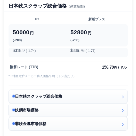
日本鉄スクラップ総合価格
（産業新聞）
H2
新断プレス
50000
52800
円
円
(-200)
(-200)
$318.9
$336.76
(-1.74)
(-1.77)
156.79
換算レート (TTB)
円 / ドル
* 3地区電炉メーカー購入価格平均（トン当たり）
日本鉄スクラップ総合価格
鉄鋼市場価格
非鉄金属市場価格