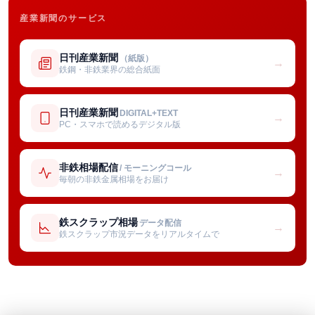
産業新聞のサービス
日刊産業新聞
（紙版）
→
鉄鋼・非鉄業界の総合紙面
日刊産業新聞
DIGITAL+TEXT
→
PC・スマホで読めるデジタル版
非鉄相場配信
/ モーニングコール
→
毎朝の非鉄金属相場をお届け
鉄スクラップ相場
データ配信
→
鉄スクラップ市況データをリアルタイムで