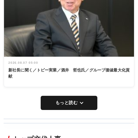
2026.08.07 05:00
新社長に聞く／トピー実業／酒井 哲也氏／グループ価値最大化貢
献
もっと読む
WORKING
RECYCLING
STYLE