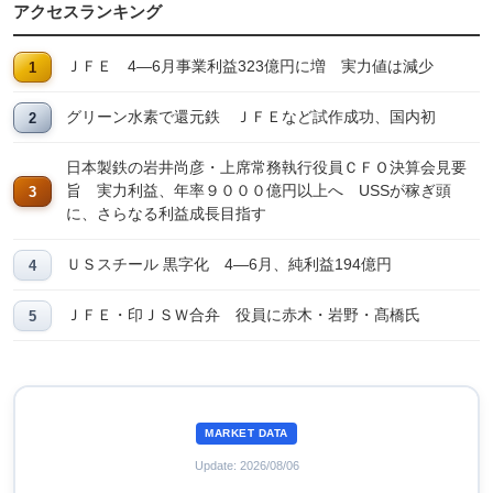
アクセスランキング
ＪＦＥ 4―6月事業利益323億円に増 実力値は減少
グリーン水素で還元鉄 ＪＦＥなど試作成功、国内初
日本製鉄の岩井尚彦・上席常務執行役員ＣＦＯ決算会見要
旨 実力利益、年率９０００億円以上へ USSが稼ぎ頭
に、さらなる利益成長目指す
ＵＳスチール 黒字化 4―6月、純利益194億円
ＪＦＥ・印ＪＳＷ合弁 役員に赤木・岩野・髙橋氏
MARKET DATA
Update: 2026/08/06