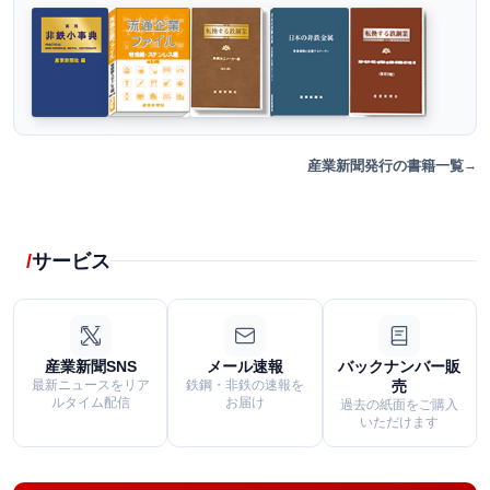
産業新聞発行の書籍一覧
サービス
産業新聞SNS
メール速報
バックナンバー販
最新ニュースをリア
鉄鋼・非鉄の速報を
売
ルタイム配信
お届け
過去の紙面をご購入
いただけます