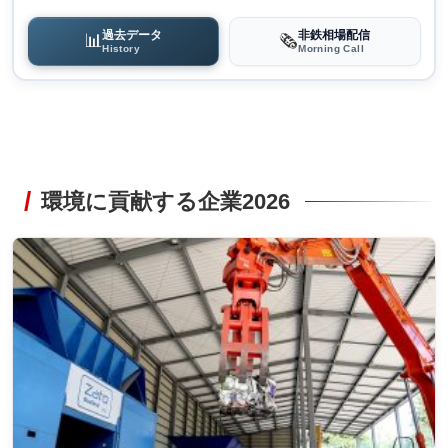
過去データ
非鉄相場配信
📊
🗞️
History
Morning Call
環境に貢献する企業2026