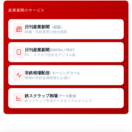
産業新聞のサービス
日刊産業新聞
（紙版）
→
鉄鋼・非鉄業界の総合紙面
日刊産業新聞
DIGITAL+TEXT
→
PC・スマホで読めるデジタル版
非鉄相場配信
/ モーニングコール
→
毎朝の非鉄金属相場をお届け
鉄スクラップ相場
データ配信
→
鉄スクラップ市況データをリアルタイムで