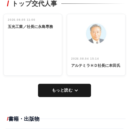
トップ交代人事
タックトレー
非鉄業界で
ディング 創
働く／女性
立30周年記念
管理職編
祝う 業界関
インタビュ
2026.08.05 11:00
INTERVIEW
INTERVIEW
係者ら220人
ー／社内ア
五光工業／社長に永島専務
出席
イデア発掘
し形に
2026.08.04 15:14
アルテミラＨＤ社長に本田氏
もっと読む
書籍・出版物