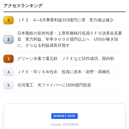
アクセスランキング
ＪＦＥ 4―6月事業利益323億円に増 実力値は減少
日本製鉄の岩井尚彦・上席常務執行役員ＣＦＯ決算会見要
旨 実力利益、年率９０００億円以上へ USSが稼ぎ頭
に、さらなる利益成長目指す
グリーン水素で還元鉄 ＪＦＥなど試作成功、国内初
ＪＦＥ・印ＪＳＷ合弁 役員に赤木・岩野・髙橋氏
古河電工 光ファイバーに1000億円投資
MARKET DATA
Update: 2026/08/06