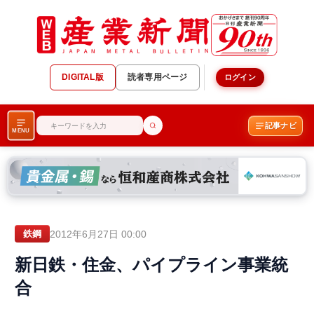
DIGITAL版
読者専用ページ
ログイン
記事ナビ
MENU
2012年6月27日 00:00
鉄鋼
新日鉄・住金、パイプライン事業統
合