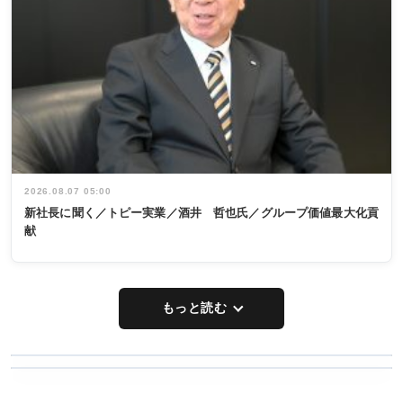
2026.08.07 05:00
新社長に聞く／トピー実業／酒井 哲也氏／グループ価値最大化貢
献
もっと読む
WORKING
RECYCLING
STYLE