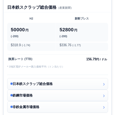
日本鉄スクラップ総合価格
（産業新聞）
H2
新断プレス
50000
52800
円
円
(-200)
(-200)
$318.9
$336.76
(-1.74)
(-1.77)
156.79
換算レート (TTB)
円 / ドル
* 3地区電炉メーカー購入価格平均（トン当たり）
日本鉄スクラップ総合価格
鉄鋼市場価格
非鉄金属市場価格