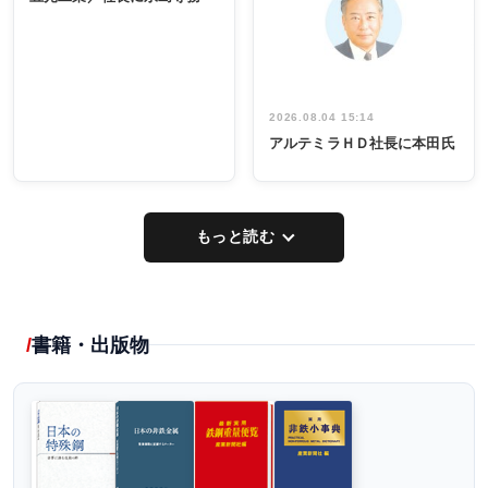
出席
イデア発掘
し形に
2026.08.04 15:14
アルテミラＨＤ社長に本田氏
もっと読む
書籍・出版物