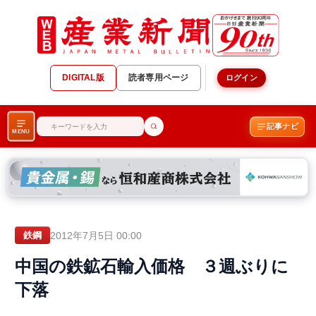
DIGITAL版
読者専用ページ
ログイン
記事ナビ
MENU
2012年7月5日 00:00
鉄鋼
中国の鉄鉱石輸入価格 ３週ぶりに
下落