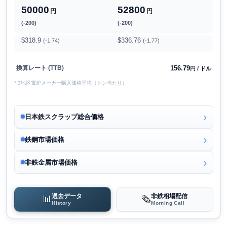
50000
52800
円
円
(-200)
(-200)
$318.9
$336.76
(-1.74)
(-1.77)
156.79
換算レート (TTB)
円 / ドル
* 3地区電炉メーカー購入価格平均（トン当たり）
日本鉄スクラップ総合価格
鉄鋼市場価格
非鉄金属市場価格
過去データ
非鉄相場配信
📊
🗞️
History
Morning Call