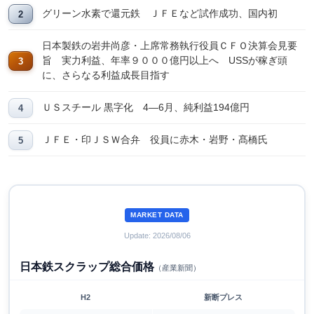
グリーン水素で還元鉄 ＪＦＥなど試作成功、国内初
日本製鉄の岩井尚彦・上席常務執行役員ＣＦＯ決算会見要
旨 実力利益、年率９０００億円以上へ USSが稼ぎ頭
に、さらなる利益成長目指す
ＵＳスチール 黒字化 4―6月、純利益194億円
ＪＦＥ・印ＪＳＷ合弁 役員に赤木・岩野・髙橋氏
MARKET DATA
Update: 2026/08/06
日本鉄スクラップ総合価格
（産業新聞）
H2
新断プレス