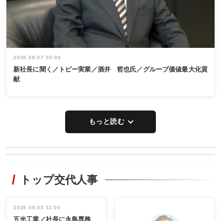
2026.08.07 05:00
新社長に聞く／トピー実業／酒井 哲也氏／グループ価値最大化貢
献
もっと読む
WORKING
RECYCLING
STYLE
トップ交代人事
タックトレー
非鉄業界で
ディング 創
働く／女性
立30周年記念
管理職編
祝う 業界関
インタビュ
2026.08.05 11:00
INTERVIEW
INTERVIEW
係者ら220人
ー／社内ア
五光工業／社長に永島専務