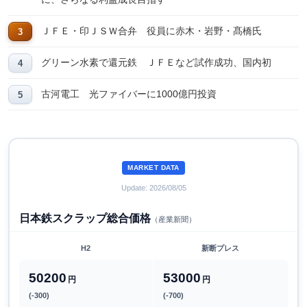
ＪＦＥ・印ＪＳＷ合弁 役員に赤木・岩野・髙橋氏
グリーン水素で還元鉄 ＪＦＥなど試作成功、国内初
古河電工 光ファイバーに1000億円投資
MARKET DATA
Update: 2026/08/05
日本鉄スクラップ総合価格
（産業新聞）
H2
新断プレス
50200
53000
円
円
(-300)
(-700)