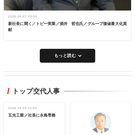
2026.08.07 05:00
新社長に聞く／トピー実業／酒井 哲也氏／グループ価値最大化貢
献
もっと読む
WORKING
RECYCLING
STYLE
トップ交代人事
タックトレー
非鉄業界で
ディング 創
働く／女性
立30周年記念
管理職編
祝う 業界関
インタビュ
2026.08.05 11:00
INTERVIEW
INTERVIEW
係者ら220人
ー／社内ア
五光工業／社長に永島専務
出席
イデア発掘
し形に