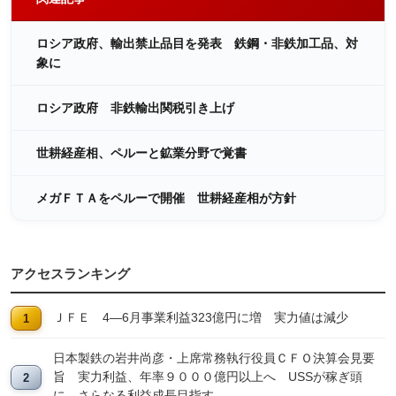
ロシア政府、輸出禁止品目を発表 鉄鋼・非鉄加工品、対
象に
ロシア政府 非鉄輸出関税引き上げ
世耕経産相、ペルーと鉱業分野で覚書
メガＦＴＡをペルーで開催 世耕経産相が方針
アクセスランキング
ＪＦＥ 4―6月事業利益323億円に増 実力値は減少
日本製鉄の岩井尚彦・上席常務執行役員ＣＦＯ決算会見要
旨 実力利益、年率９０００億円以上へ USSが稼ぎ頭
に、さらなる利益成長目指す