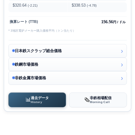
$320.64
$338.53
(-2.21)
(-4.78)
156.56
換算レート (TTB)
円 / ドル
* 3地区電炉メーカー購入価格平均（トン当たり）
日本鉄スクラップ総合価格
鉄鋼市場価格
非鉄金属市場価格
過去データ
非鉄相場配信
📊
🗞️
History
Morning Call