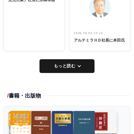
出席
イデア発掘
し形に
2026.08.04 15:14
アルテミラＨＤ社長に本田氏
もっと読む
書籍・出版物