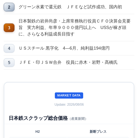
グリーン水素で還元鉄 ＪＦＥなど試作成功、国内初
日本製鉄の岩井尚彦・上席常務執行役員ＣＦＯ決算会見要
旨 実力利益、年率９０００億円以上へ USSが稼ぎ頭
に、さらなる利益成長目指す
ＵＳスチール 黒字化 4―6月、純利益194億円
ＪＦＥ・印ＪＳＷ合弁 役員に赤木・岩野・髙橋氏
MARKET DATA
Update: 2026/08/06
日本鉄スクラップ総合価格
（産業新聞）
H2
新断プレス