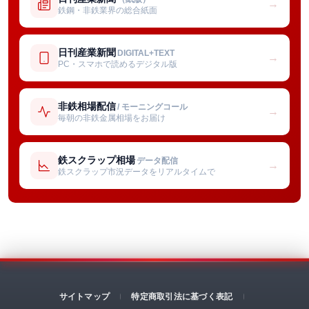
→
鉄鋼・非鉄業界の総合紙面
日刊産業新聞
DIGITAL+TEXT
→
PC・スマホで読めるデジタル版
非鉄相場配信
/ モーニングコール
→
毎朝の非鉄金属相場をお届け
鉄スクラップ相場
データ配信
→
鉄スクラップ市況データをリアルタイムで
サイトマップ
特定商取引法に基づく表記