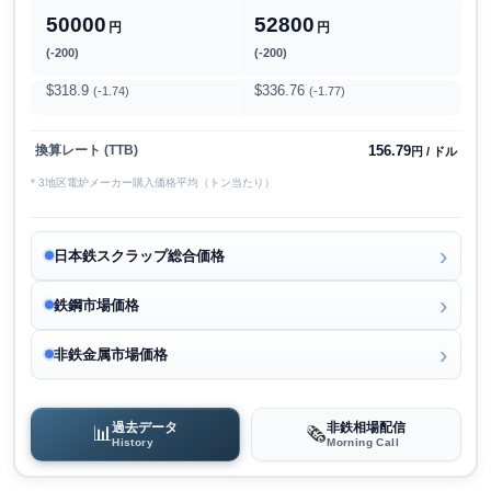
50000
52800
円
円
(-200)
(-200)
$318.9
$336.76
(-1.74)
(-1.77)
156.79
換算レート (TTB)
円 / ドル
* 3地区電炉メーカー購入価格平均（トン当たり）
日本鉄スクラップ総合価格
鉄鋼市場価格
非鉄金属市場価格
過去データ
非鉄相場配信
📊
🗞️
History
Morning Call