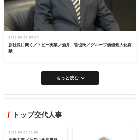
2026.08.07 05:00
新社長に聞く／トピー実業／酒井 哲也氏／グループ価値最大化貢
献
もっと読む
WORKING
RECYCLING
STYLE
トップ交代人事
タックトレー
非鉄業界で
ディング 創
働く／女性
立30周年記念
管理職編
祝う 業界関
インタビュ
2026.08.05 11:00
INTERVIEW
INTERVIEW
係者ら220人
ー／社内ア
五光工業／社長に永島専務