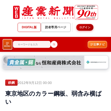
DIGITAL版
読者専用ページ
ログイン
記事ナビ
MENU
2012年9月12日 00:00
鉄鋼
東京地区のカラー鋼板、弱含み横ば
い