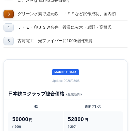
に、さらなる利益成長目指す
グリーン水素で還元鉄 ＪＦＥなど試作成功、国内初
ＪＦＥ・印ＪＳＷ合弁 役員に赤木・岩野・髙橋氏
古河電工 光ファイバーに1000億円投資
MARKET DATA
Update: 2026/08/06
日本鉄スクラップ総合価格
（産業新聞）
H2
新断プレス
50000
52800
円
円
(-200)
(-200)