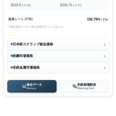
$318.9
$336.76
(-1.74)
(-1.77)
156.79
換算レート (TTB)
円 / ドル
* 3地区電炉メーカー購入価格平均（トン当たり）
日本鉄スクラップ総合価格
鉄鋼市場価格
非鉄金属市場価格
過去データ
非鉄相場配信
📊
🗞️
History
Morning Call