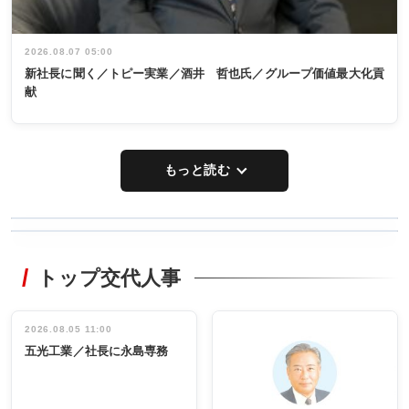
2026.08.07 05:00
新社長に聞く／トピー実業／酒井 哲也氏／グループ価値最大化貢
献
もっと読む
WORKING
RECYCLING
STYLE
トップ交代人事
タックトレー
非鉄業界で
ディング 創
働く／女性
立30周年記念
管理職編
祝う 業界関
インタビュ
2026.08.05 11:00
INTERVIEW
INTERVIEW
係者ら220人
ー／社内ア
五光工業／社長に永島専務
出席
イデア発掘
し形に