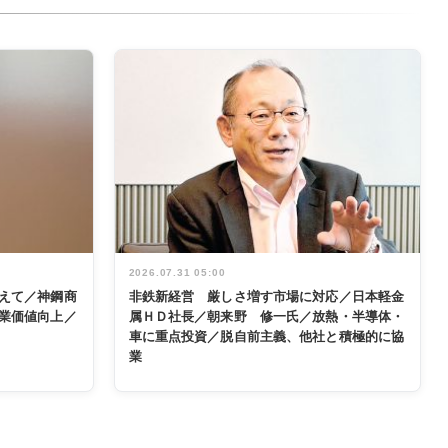
2026.07.31 05:00
えて／神鋼商
非鉄新経営 厳しさ増す市場に対応／日本軽金
業価値向上／
属ＨＤ社長／朝来野 修一氏／放熱・半導体・
車に重点投資／脱自前主義、他社と積極的に協
業