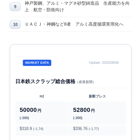
神戸製鋼、アルミ・マグネ砂型鋳造品 生産能力を向
上 航空・防衛向け
ＵＡＣＪ・神鋼など8者 アルミ高度循環実用化へ
Update: 2026/08/06
MARKET DATA
日本鉄スクラップ総合価格
（産業新聞）
H2
新断プレス
50000
52800
円
円
(-200)
(-200)
$318.9
$336.76
(-1.74)
(-1.77)