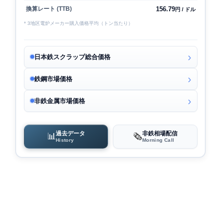
156.79
換算レート (TTB)
円 / ドル
* 3地区電炉メーカー購入価格平均（トン当たり）
日本鉄スクラップ総合価格
鉄鋼市場価格
非鉄金属市場価格
過去データ
非鉄相場配信
📊
🗞️
History
Morning Call