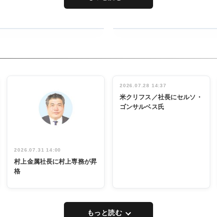
RECYCLING
タックトレー
ディング 創
立30周年記
INTERVIEW
念祝う 業界
2026.07.28 14:37
関係者ら220
米クリフス／社長にセルソ・
人出席
ゴンサルベス氏
2026.07.31 14:00
村上金属社長に村上専務が昇
格
もっと読む