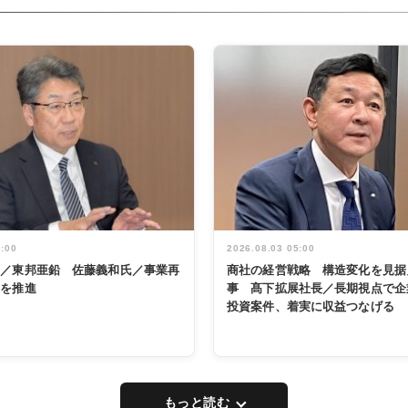
5:00
2026.08.03 05:00
く／東邦亜鉛 佐藤義和氏／事業再
商社の経営戦略 構造変化を見据
革を推進
事 髙下拡展社長／長期視点で企
投資案件、着実に収益つなげる
もっと読む