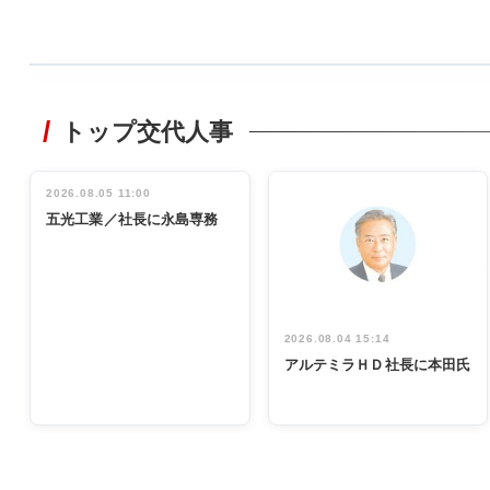
WORKING
STYLE
トップ交代人事
非鉄業界で
働く／女性
管理職編
2026.08.05 11:00
INTERVIEW
インタビュ
五光工業／社長に永島専務
ー／社内ア
イデア発掘
し形に
2026.08.04 15:14
アルテミラＨＤ社長に本田氏