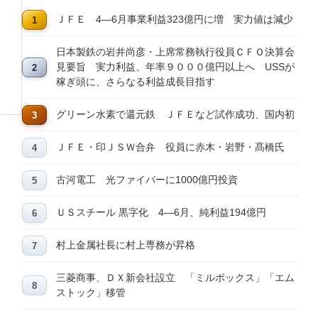
ＪＦＥ 4―6月事業利益323億円に増 実力値は減少
日本製鉄の岩井尚彦・上席常務執行役員ＣＦＯ決算会
見要旨 実力利益、年率９０００億円以上へ USSが
稼ぎ頭に、さらなる利益成長目指す
グリーン水素で還元鉄 ＪＦＥなど試作成功、国内初
ＪＦＥ・印ＪＳＷ合弁 役員に赤木・岩野・髙橋氏
古河電工 光ファイバーに1000億円投資
ＵＳスチール 黒字化 4―6月、純利益194億円
村上金属社長に村上専務が昇格
三菱商事、ＤＸ新会社設立 「ミルボックス」「エム
ストック」移管