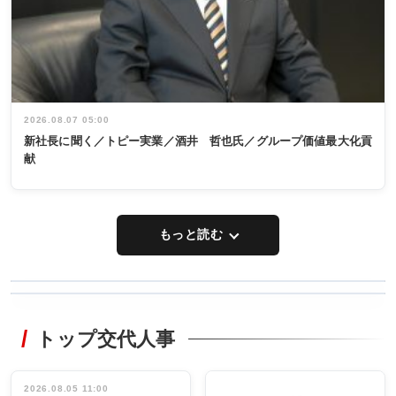
2026.08.07 05:00
新社長に聞く／トピー実業／酒井 哲也氏／グループ価値最大化貢
献
もっと読む
WORKING
RECYCLING
STYLE
トップ交代人事
タックトレー
非鉄業界で
ディング 創
働く／女性
立30周年記念
管理職編
祝う 業界関
インタビュ
2026.08.05 11:00
INTERVIEW