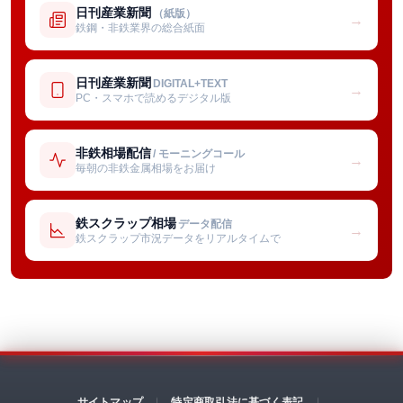
日刊産業新聞
（紙版）
→
鉄鋼・非鉄業界の総合紙面
日刊産業新聞
DIGITAL+TEXT
→
PC・スマホで読めるデジタル版
非鉄相場配信
/ モーニングコール
→
毎朝の非鉄金属相場をお届け
鉄スクラップ相場
データ配信
→
鉄スクラップ市況データをリアルタイムで
サイトマップ
特定商取引法に基づく表記