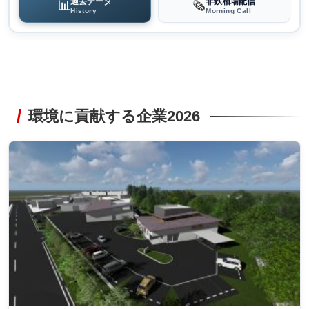
過去データ
非鉄相場配信
📊
🗞️
History
Morning Call
環境に貢献する企業2026