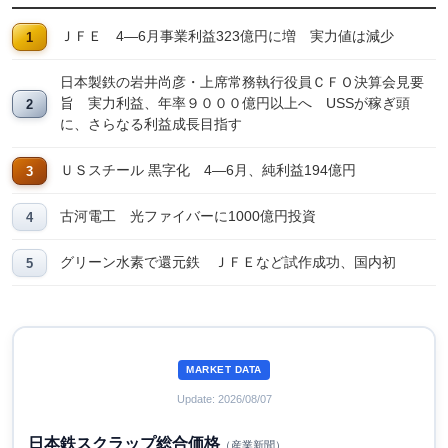
ＪＦＥ 4―6月事業利益323億円に増 実力値は減少
日本製鉄の岩井尚彦・上席常務執行役員ＣＦＯ決算会見要
旨 実力利益、年率９０００億円以上へ USSが稼ぎ頭
に、さらなる利益成長目指す
ＵＳスチール 黒字化 4―6月、純利益194億円
古河電工 光ファイバーに1000億円投資
グリーン水素で還元鉄 ＪＦＥなど試作成功、国内初
MARKET DATA
Update: 2026/08/07
日本鉄スクラップ総合価格
（産業新聞）