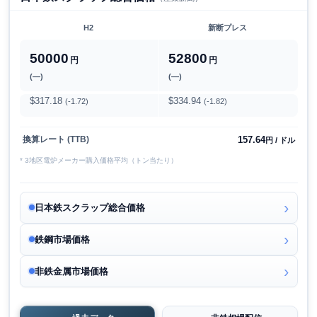
H2
新断プレス
50000
52800
円
円
(―)
(―)
$317.18
$334.94
(-1.72)
(-1.82)
157.64
換算レート (TTB)
円 / ドル
* 3地区電炉メーカー購入価格平均（トン当たり）
日本鉄スクラップ総合価格
鉄鋼市場価格
非鉄金属市場価格