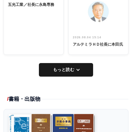
INTERVIEW
係者ら220人
ー／社内ア
五光工業／社長に永島専務
出席
イデア発掘
し形に
2026.08.04 15:14
アルテミラＨＤ社長に本田氏
もっと読む
書籍・出版物