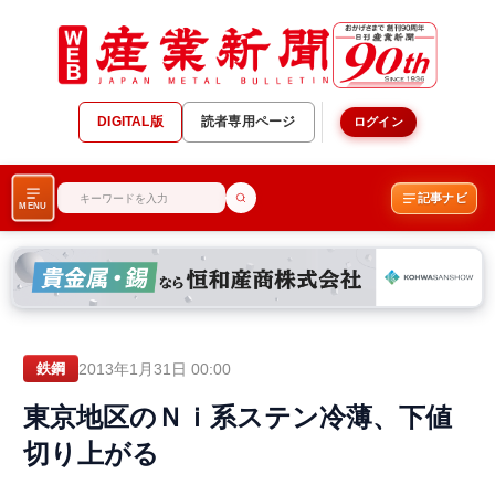
DIGITAL版
読者専用ページ
ログイン
記事ナビ
MENU
2013年1月31日 00:00
鉄鋼
東京地区のＮｉ系ステン冷薄、下値
切り上がる