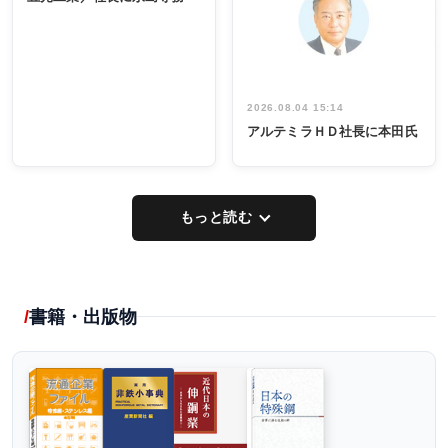
出席
イデア発掘
し形に
2026.08.04 15:14
アルテミラＨＤ社長に本田氏
もっと読む
書籍・出版物