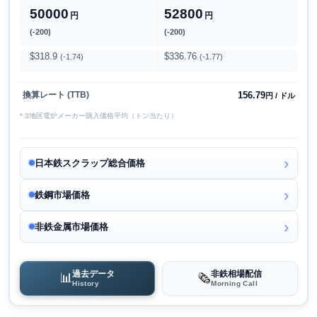
50000
52800
円
円
(-200)
(-200)
$318.9
$336.76
(-1.74)
(-1.77)
156.79
換算レート (TTB)
円 / ドル
* 3地区電炉メーカー購入価格平均（トン当たり）
日本鉄スクラップ総合価格
鉄鋼市場価格
非鉄金属市場価格
過去データ
非鉄相場配信
📊
🗞️
History
Morning Call