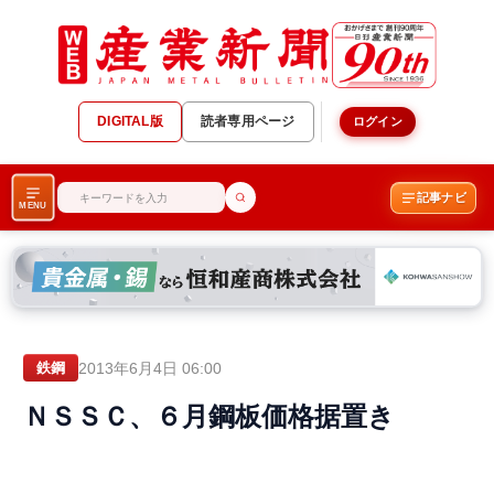
DIGITAL版
読者専用ページ
ログイン
記事ナビ
MENU
2013年6月4日 06:00
鉄鋼
ＮＳＳＣ、６月鋼板価格据置き