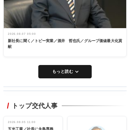
2026.08.07 05:00
新社長に聞く／トピー実業／酒井 哲也氏／グループ価値最大化貢
献
もっと読む
WORKING
RECYCLING
STYLE
トップ交代人事
タックトレー
非鉄業界で
ディング 創
働く／女性
立30周年記念
管理職編
祝う 業界関
インタビュ
2026.08.05 11:00
INTERVIEW
INTERVIEW
係者ら220人
ー／社内ア
五光工業／社長に永島専務