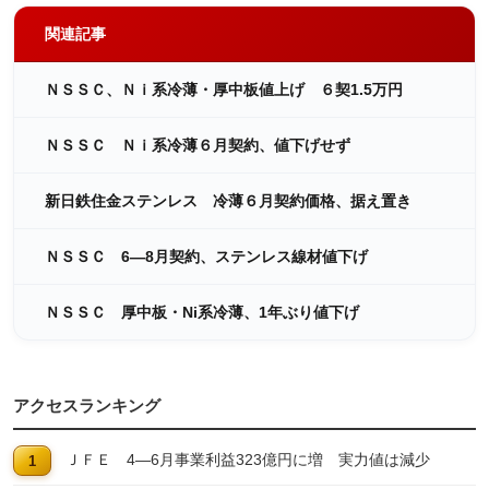
関連記事
ＮＳＳＣ、Ｎｉ系冷薄・厚中板値上げ ６契1.5万円
ＮＳＳＣ Ｎｉ系冷薄６月契約、値下げせず
新日鉄住金ステンレス 冷薄６月契約価格、据え置き
ＮＳＳＣ 6―8月契約、ステンレス線材値下げ
ＮＳＳＣ 厚中板・Ni系冷薄、1年ぶり値下げ
アクセスランキング
ＪＦＥ 4―6月事業利益323億円に増 実力値は減少