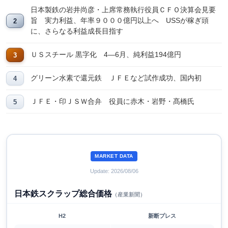
日本製鉄の岩井尚彦・上席常務執行役員ＣＦＯ決算会見要
旨 実力利益、年率９０００億円以上へ USSが稼ぎ頭
に、さらなる利益成長目指す
ＵＳスチール 黒字化 4―6月、純利益194億円
グリーン水素で還元鉄 ＪＦＥなど試作成功、国内初
ＪＦＥ・印ＪＳＷ合弁 役員に赤木・岩野・髙橋氏
MARKET DATA
Update: 2026/08/06
日本鉄スクラップ総合価格
（産業新聞）
H2
新断プレス