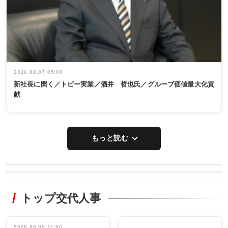
2026.08.07 05:00
新社長に聞く／トピー実業／酒井 哲也氏／グループ価値最大化貢
献
もっと読む
WORKING
RECYCLING
STYLE
トップ交代人事
タックトレー
非鉄業界で
ディング 創
働く／女性
立30周年記念
管理職編
祝う 業界関
インタビュ
2026.08.05 11:00