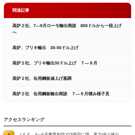
関連記事
高炉２社、7―9月ローモ輸出商談 800ドルから一段上げ
へ
高炉、ブリキ輸出 30-50ドル上げ
高炉２社、ブリキ輸出30ドル上げ ７―９月
高炉２社、缶用鋼板値上げ基調
高炉２社 缶用鋼板輸出商談 ７―９月積み様子見
アクセスランキング
ＪＦＥ 4―6月事業利益323億円に増 実力値は減少