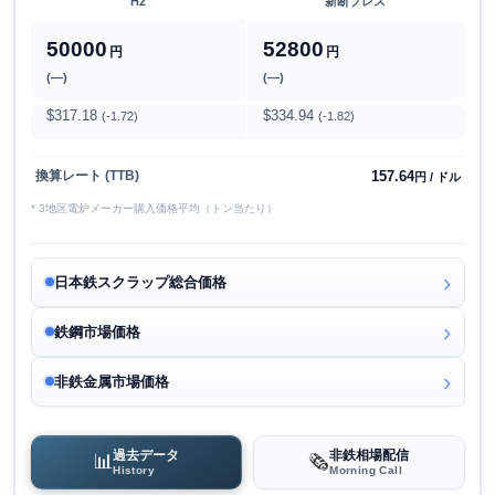
H2
新断プレス
50000
52800
円
円
(―)
(―)
$317.18
$334.94
(-1.72)
(-1.82)
157.64
換算レート (TTB)
円 / ドル
* 3地区電炉メーカー購入価格平均（トン当たり）
日本鉄スクラップ総合価格
鉄鋼市場価格
非鉄金属市場価格
過去データ
非鉄相場配信
📊
🗞️
History
Morning Call