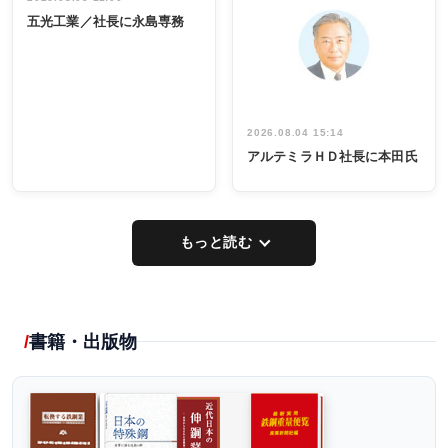
INTERVIEW
INTERVIEW
係者ら220人
ー／社内ア
五光工業／社長に永島専務
出席
イデア発掘
し形に
2026.08.04 15:14
アルテミラＨＤ社長に本田氏
もっと読む
書籍・出版物