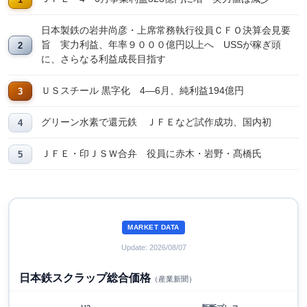
日本製鉄の岩井尚彦・上席常務執行役員ＣＦＯ決算会見要
旨 実力利益、年率９０００億円以上へ USSが稼ぎ頭
に、さらなる利益成長目指す
ＵＳスチール 黒字化 4―6月、純利益194億円
グリーン水素で還元鉄 ＪＦＥなど試作成功、国内初
ＪＦＥ・印ＪＳＷ合弁 役員に赤木・岩野・髙橋氏
MARKET DATA
Update: 2026/08/07
日本鉄スクラップ総合価格
（産業新聞）