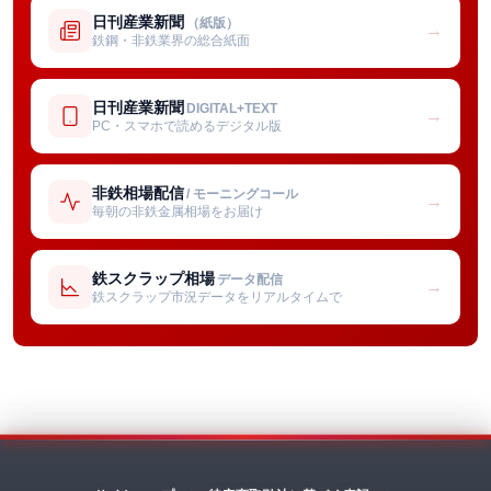
日刊産業新聞
（紙版）
→
鉄鋼・非鉄業界の総合紙面
日刊産業新聞
DIGITAL+TEXT
→
PC・スマホで読めるデジタル版
非鉄相場配信
/ モーニングコール
→
毎朝の非鉄金属相場をお届け
鉄スクラップ相場
データ配信
→
鉄スクラップ市況データをリアルタイムで