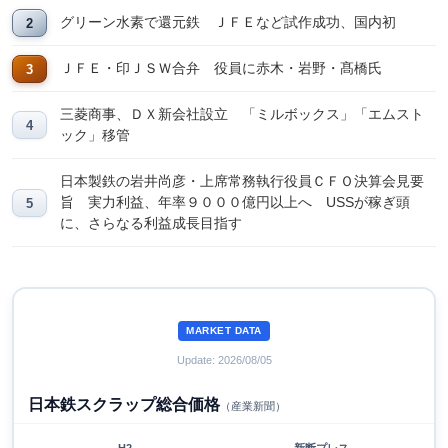
グリーン水素で還元鉄 ＪＦＥなど試作成功、国内初
ＪＦＥ・印ＪＳＷ合弁 役員に赤木・岩野・髙橋氏
三菱商事、ＤＸ新会社設立 「ミルボックス」「エムスト
ック」移管
日本製鉄の岩井尚彦・上席常務執行役員ＣＦＯ決算会見要
旨 実力利益、年率９０００億円以上へ USSが稼ぎ頭
に、さらなる利益成長目指す
MARKET DATA
Update: 2026/08/05
日本鉄スクラップ総合価格
（産業新聞）
H2
新断プレス