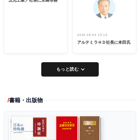
五光工業／社長に永島専務
出席
イデア発掘
し形に
2026.08.04 15:14
アルテミラＨＤ社長に本田氏
もっと読む
書籍・出版物