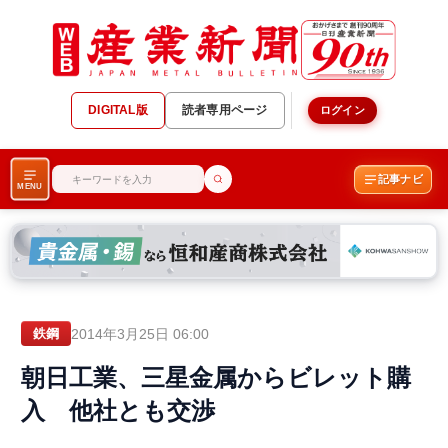
DIGITAL版
読者専用ページ
ログイン
記事ナビ
MENU
2014年3月25日 06:00
鉄鋼
朝日工業、三星金属からビレット購
入 他社とも交渉