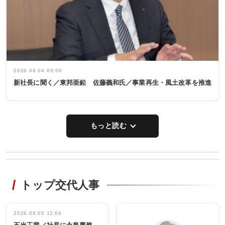
2026.08.04 05:00
新社長に聞く／東邦亜鉛 佐藤義和氏／事業再生・風土改革を推進
もっと読む
WORKING
RECYCLING
STYLE
トップ交代人事
タックトレー
非鉄業界で
ディング 創
働く／女性
立30周年記念
管理職編
祝う 業界関
インタビュ
2026.08.05 11:00
INTERVIEW
INTERVIEW
係者ら220人
ー／社内ア