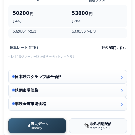
50200
53000
円
円
(-300)
(-700)
$320.64
$338.53
(-2.21)
(-4.78)
156.56
換算レート (TTB)
円 / ドル
* 3地区電炉メーカー購入価格平均（トン当たり）
日本鉄スクラップ総合価格
鉄鋼市場価格
非鉄金属市場価格
過去データ
非鉄相場配信
📊
🗞️
History
Morning Call