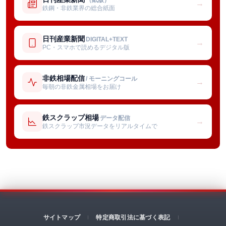
→
鉄鋼・非鉄業界の総合紙面
日刊産業新聞
DIGITAL+TEXT
→
PC・スマホで読めるデジタル版
非鉄相場配信
/ モーニングコール
→
毎朝の非鉄金属相場をお届け
鉄スクラップ相場
データ配信
→
鉄スクラップ市況データをリアルタイムで
サイトマップ
特定商取引法に基づく表記