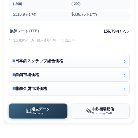
(-200)
(-200)
$318.9
$336.76
(-1.74)
(-1.77)
156.79
換算レート (TTB)
円 / ドル
* 3地区電炉メーカー購入価格平均（トン当たり）
日本鉄スクラップ総合価格
鉄鋼市場価格
非鉄金属市場価格
過去データ
非鉄相場配信
📊
🗞️
History
Morning Call