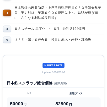
日本製鉄の岩井尚彦・上席常務執行役員ＣＦＯ決算会見要
旨 実力利益、年率９０００億円以上へ USSが稼ぎ頭
に、さらなる利益成長目指す
ＵＳスチール 黒字化 4―6月、純利益194億円
ＪＦＥ・印ＪＳＷ合弁 役員に赤木・岩野・髙橋氏
MARKET DATA
Update: 2026/08/06
日本鉄スクラップ総合価格
（産業新聞）
H2
新断プレス
50000
52800
円
円