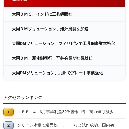
大同ＤＭＳ、インドに工具鋼販社
大同ＤＭソリューション、海外展開を加速
大同DMソリューション、フィリピンで工具鋼事業本格化
大同ＤＭ、新体制移行 平林会長が社長就任
大同DMソリューション、九州でプレート事業強化
アクセスランキング
ＪＦＥ 4―6月事業利益323億円に増 実力値は減少
グリーン水素で還元鉄 ＪＦＥなど試作成功、国内初