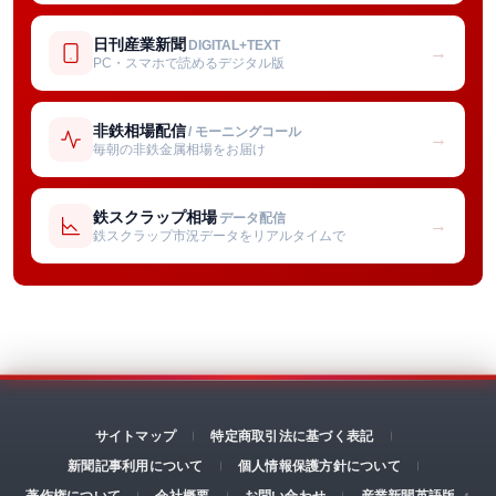
日刊産業新聞
DIGITAL+TEXT
→
PC・スマホで読めるデジタル版
非鉄相場配信
/ モーニングコール
→
毎朝の非鉄金属相場をお届け
鉄スクラップ相場
データ配信
→
鉄スクラップ市況データをリアルタイムで
サイトマップ
特定商取引法に基づく表記
新聞記事利用について
個人情報保護方針について