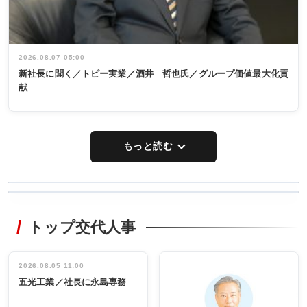
2026.08.07 05:00
新社長に聞く／トピー実業／酒井 哲也氏／グループ価値最大化貢
献
もっと読む
WORKING
RECYCLING
STYLE
トップ交代人事
タックトレー
非鉄業界で
ディング 創
働く／女性
立30周年記念
管理職編
祝う 業界関
インタビュ
2026.08.05 11:00
INTERVIEW
INTERVIEW
係者ら220人
ー／社内ア
五光工業／社長に永島専務
出席
イデア発掘
し形に