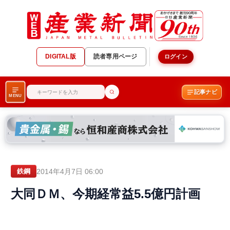
DIGITAL版
読者専用ページ
ログイン
記事ナビ
MENU
2014年4月7日 06:00
鉄鋼
大同ＤＭ、今期経常益5.5億円計画