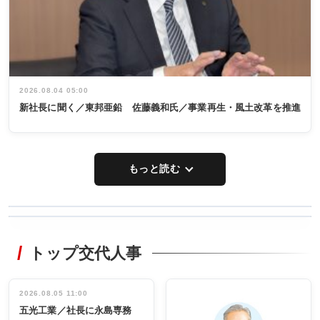
2026.08.04 05:00
新社長に聞く／東邦亜鉛 佐藤義和氏／事業再生・風土改革を推進
もっと読む
WORKING
RECYCLING
STYLE
トップ交代人事
タックトレー
非鉄業界で
ディング 創
働く／女性
立30周年記念
管理職編
祝う 業界関
インタビュ
2026.08.05 11:00
INTERVIEW
INTERVIEW
係者ら220人
ー／社内ア
五光工業／社長に永島専務
出席
イデア発掘