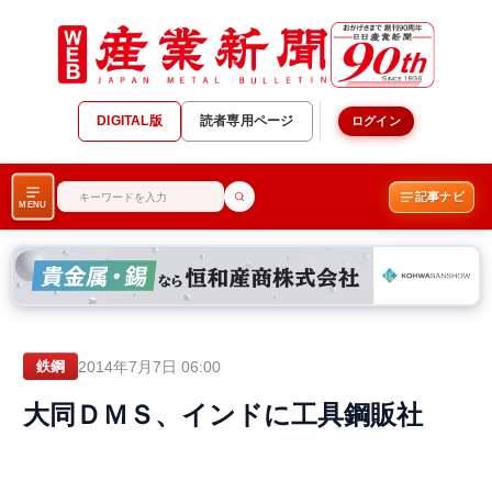
DIGITAL版
読者専用ページ
ログイン
記事ナビ
MENU
2014年7月7日 06:00
鉄鋼
大同ＤＭＳ、インドに工具鋼販社