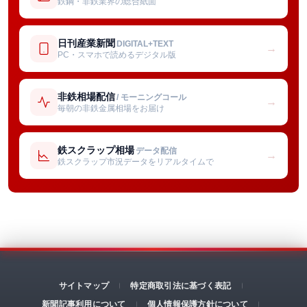
鉄鋼・非鉄業界の総合紙面
日刊産業新聞
DIGITAL+TEXT
→
PC・スマホで読めるデジタル版
非鉄相場配信
/ モーニングコール
→
毎朝の非鉄金属相場をお届け
鉄スクラップ相場
データ配信
→
鉄スクラップ市況データをリアルタイムで
サイトマップ
特定商取引法に基づく表記
新聞記事利用について
個人情報保護方針について