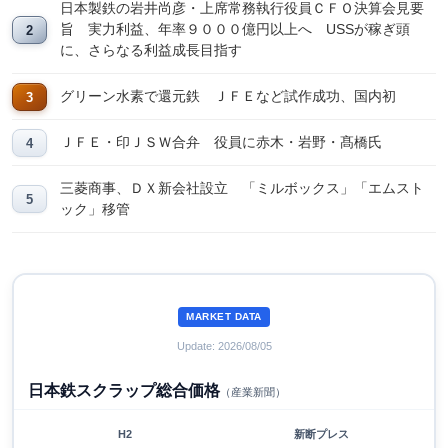
日本製鉄の岩井尚彦・上席常務執行役員ＣＦＯ決算会見要
旨 実力利益、年率９０００億円以上へ USSが稼ぎ頭
に、さらなる利益成長目指す
グリーン水素で還元鉄 ＪＦＥなど試作成功、国内初
ＪＦＥ・印ＪＳＷ合弁 役員に赤木・岩野・髙橋氏
三菱商事、ＤＸ新会社設立 「ミルボックス」「エムスト
ック」移管
MARKET DATA
Update: 2026/08/05
日本鉄スクラップ総合価格
（産業新聞）
H2
新断プレス