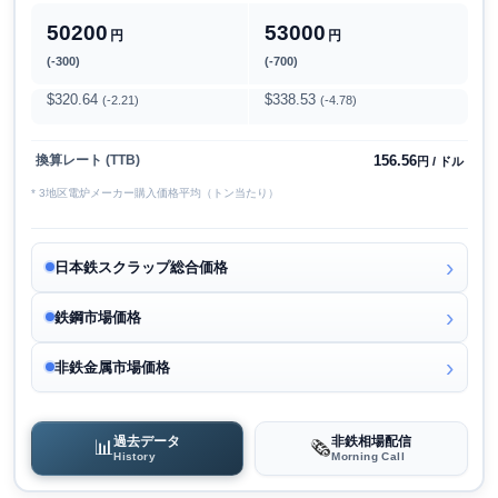
50200
53000
円
円
(-300)
(-700)
$320.64
$338.53
(-2.21)
(-4.78)
156.56
換算レート (TTB)
円 / ドル
* 3地区電炉メーカー購入価格平均（トン当たり）
日本鉄スクラップ総合価格
鉄鋼市場価格
非鉄金属市場価格
過去データ
非鉄相場配信
📊
🗞️
History
Morning Call