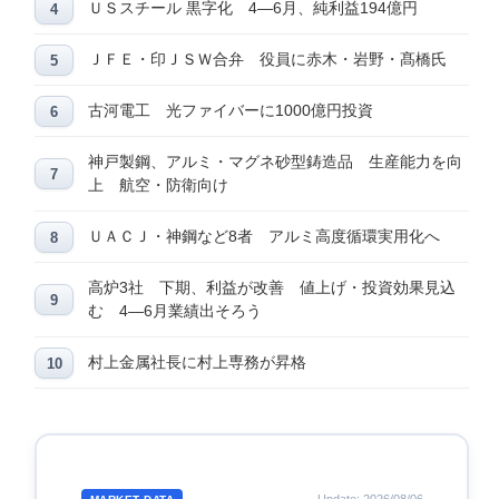
ＵＳスチール 黒字化 4―6月、純利益194億円
ＪＦＥ・印ＪＳＷ合弁 役員に赤木・岩野・髙橋氏
古河電工 光ファイバーに1000億円投資
神戸製鋼、アルミ・マグネ砂型鋳造品 生産能力を向
上 航空・防衛向け
ＵＡＣＪ・神鋼など8者 アルミ高度循環実用化へ
高炉3社 下期、利益が改善 値上げ・投資効果見込
む 4―6月業績出そろう
村上金属社長に村上専務が昇格