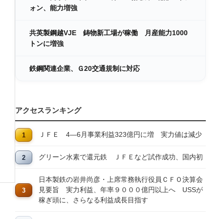
ォン、能力増強
共英製鋼越VJE 鋳物新工場が稼働 月産能力1000
トンに増強
鉄鋼関連企業、Ｇ20交通規制に対応
アクセスランキング
ＪＦＥ 4―6月事業利益323億円に増 実力値は減少
グリーン水素で還元鉄 ＪＦＥなど試作成功、国内初
日本製鉄の岩井尚彦・上席常務執行役員ＣＦＯ決算会
見要旨 実力利益、年率９０００億円以上へ USSが
稼ぎ頭に、さらなる利益成長目指す