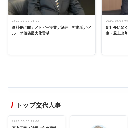
2026.08.07 05:00
2026.08.04 0
新社長に聞く／トピー実業／酒井 哲也氏／グ
新社長に聞
ループ価値最大化貢献
生・風土改
WORKING
STYLE
トップ交代人事
非鉄業界で
働く／女性
管理職編
2026.08.05 11:00
INTERVIEW
インタビュ