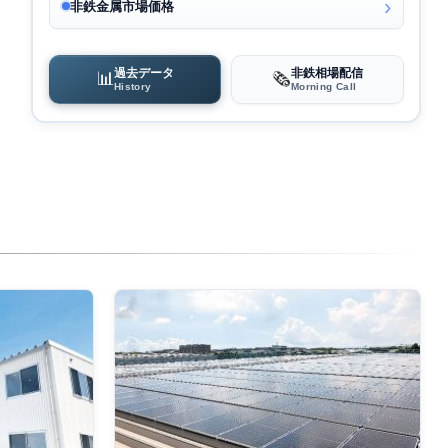
非鉄金属市場価格
過去データ
非鉄相場配信
📊
🗞️
History
Morning Call