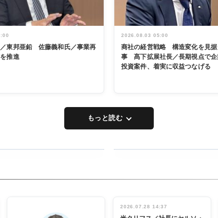
5:00
2026.08.03 05:00
く／東邦亜鉛 佐藤義和氏／事業再
商社の経営戦略 構造変化を見据
革を推進
事 髙下拡展社長／長期視点で企
投資案件、着実に収益つなげる
もっと読む
RECYCLING
タックトレー
ディング 創
立30周年記
INTERVIEW
念祝う 業界
2026.07.28 14:37
関係者ら220