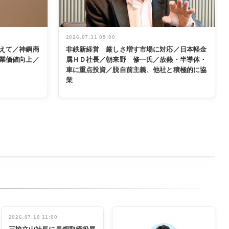
2026.07.31 05:00
えて／神鋼商
非鉄新経営 厳しさ増す市場に対応／日本軽金
業価値向上／
属ＨＤ社長／朝来野 修一氏／放熱・半導体・
車に重点投資／脱自前主義、他社と積極的に協
業
2026.07.10 11:00