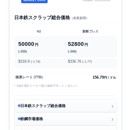
Update: 2026/08/06
MARKET DATA
日本鉄スクラップ総合価格
（産業新聞）
H2
新断プレス
50000
52800
円
円
(-200)
(-200)
$318.9
$336.76
(-1.74)
(-1.77)
156.79
換算レート (TTB)
円 / ドル
* 3地区電炉メーカー購入価格平均（トン当たり）
日本鉄スクラップ総合価格
鉄鋼市場価格