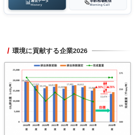
過去データ
非鉄相場配信
📊
🗞️
History
Morning Call
環境に貢献する企業2026