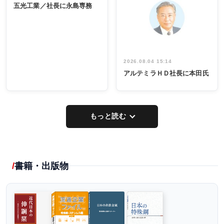
係者ら220人
ー／社内ア
五光工業／社長に永島専務
出席
イデア発掘
し形に
2026.08.04 15:14
アルテミラＨＤ社長に本田氏
もっと読む
書籍・出版物