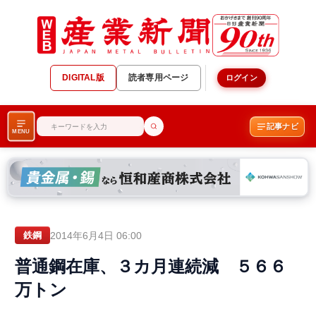
DIGITAL版
読者専用ページ
ログイン
記事ナビ
MENU
2014年6月4日 06:00
鉄鋼
普通鋼在庫、３カ月連続減 ５６６
万トン