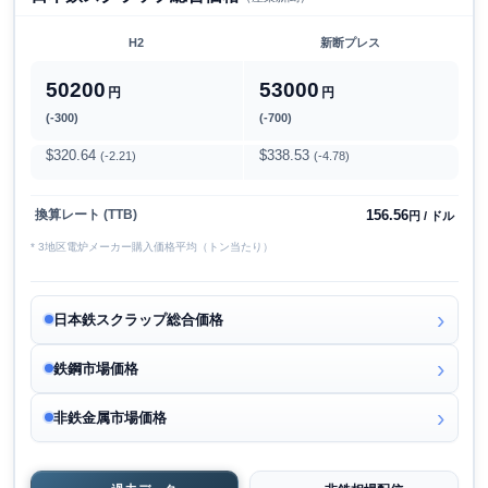
H2
新断プレス
50200
53000
円
円
(-300)
(-700)
$320.64
$338.53
(-2.21)
(-4.78)
156.56
換算レート (TTB)
円 / ドル
* 3地区電炉メーカー購入価格平均（トン当たり）
日本鉄スクラップ総合価格
鉄鋼市場価格
非鉄金属市場価格