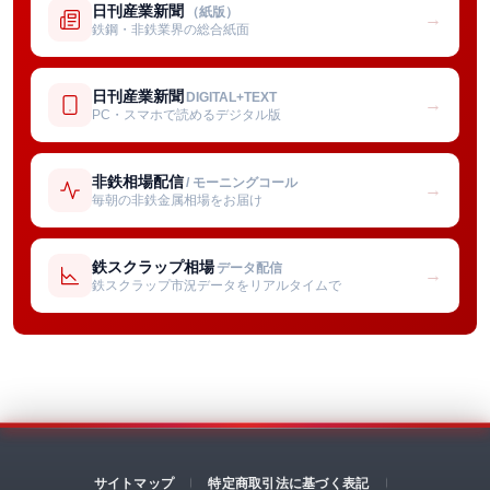
日刊産業新聞
（紙版）
→
鉄鋼・非鉄業界の総合紙面
日刊産業新聞
DIGITAL+TEXT
→
PC・スマホで読めるデジタル版
非鉄相場配信
/ モーニングコール
→
毎朝の非鉄金属相場をお届け
鉄スクラップ相場
データ配信
→
鉄スクラップ市況データをリアルタイムで
サイトマップ
特定商取引法に基づく表記