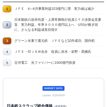
ＪＦＥ 4―6月事業利益323億円に増 実力値は減少
日本製鉄の岩井尚彦・上席常務執行役員ＣＦＯ決算会見要
旨 実力利益、年率９０００億円以上へ USSが稼ぎ頭
に、さらなる利益成長目指す
グリーン水素で還元鉄 ＪＦＥなど試作成功、国内初
ＪＦＥ・印ＪＳＷ合弁 役員に赤木・岩野・髙橋氏
古河電工 光ファイバーに1000億円投資
MARKET DATA
Update: 2026/08/05
日本鉄スクラップ総合価格
（産業新聞）