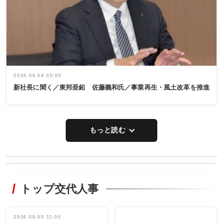
2026.08.04 05:00
新社長に聞く／東邦亜鉛 佐藤義和氏／事業再生・風土改革を推進
もっと読む
WORKING
RECYCLING
STYLE
トップ交代人事
タックトレー
非鉄業界で
ディング 創
働く／女性
立30周年記念
管理職編
祝う 業界関
インタビュ
2026.08.05 11:00
INTERVIEW
INTERVIEW