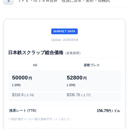
ＪＦＥ・印ＪＳＷ合弁 役員に赤木・岩野・髙橋氏
MARKET DATA
Update: 2026/08/06
日本鉄スクラップ総合価格
（産業新聞）
H2
新断プレス
50000
52800
円
円
(-200)
(-200)
$318.9
$336.76
(-1.74)
(-1.77)
156.79
換算レート (TTB)
円 / ドル
* 3地区電炉メーカー購入価格平均（トン当たり）