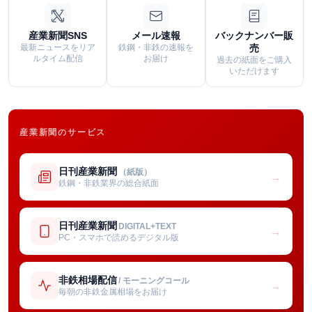
産業新聞SNS
メール速報
バックナンバー販
最新ニュースをリア
鉄鋼・非鉄の速報を
売
ルタイム配信
お届け
過去の紙面をご購入
いただけます
産業新聞のサービス
日刊産業新聞
（紙版）
→
鉄鋼・非鉄業界の総合紙面
日刊産業新聞
DIGITAL+TEXT
→
PC・スマホで読めるデジタル版
非鉄相場配信
/ モーニングコール
→
毎朝の非鉄金属相場をお届け