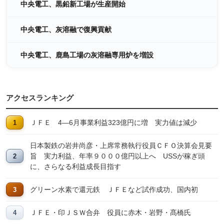
中央電工、黒鉛新工場が生産開始
中央電工、灰溶融で復興貢献
中央電工、鹿島工場の灰溶融専用炉を増設
アクセスランキング
ＪＦＥ 4―6月事業利益323億円に増 実力値は減少
日本製鉄の岩井尚彦・上席常務執行役員ＣＦＯ決算会見要
旨 実力利益、年率９０００億円以上へ USSが稼ぎ頭
に、さらなる利益成長目指す
グリーン水素で還元鉄 ＪＦＥなど試作成功、国内初
ＪＦＥ・印ＪＳＷ合弁 役員に赤木・岩野・髙橋氏