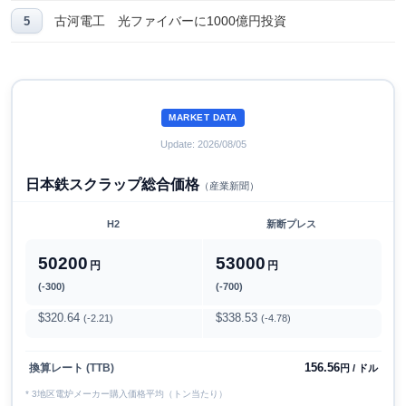
古河電工 光ファイバーに1000億円投資
MARKET DATA
Update: 2026/08/05
日本鉄スクラップ総合価格
（産業新聞）
H2
新断プレス
50200
53000
円
円
(-300)
(-700)
$320.64
$338.53
(-2.21)
(-4.78)
156.56
換算レート (TTB)
円 / ドル
* 3地区電炉メーカー購入価格平均（トン当たり）