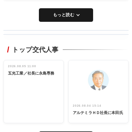
もっと読む
WORKING
RECYCLING
STYLE
トップ交代人事
タックトレー
非鉄業界で
ディング 創
働く／女性
立30周年記念
管理職編
祝う 業界関
インタビュ
2026.08.05 11:00
INTERVIEW
INTERVIEW
係者ら220人
ー／社内ア
五光工業／社長に永島専務
出席
イデア発掘
し形に
2026.08.04 15:14
アルテミラＨＤ社長に本田氏