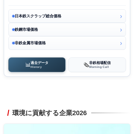
日本鉄スクラップ総合価格
鉄鋼市場価格
非鉄金属市場価格
過去データ
非鉄相場配信
📊
🗞️
History
Morning Call
環境に貢献する企業2026