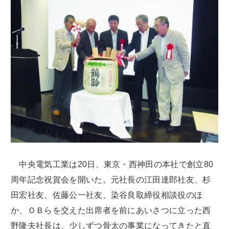
中央電気工業は20日、東京・西神田の本社で創立80
周年記念祝賀会を開いた。元社長の江田達郎社友、杉
田宏社友、佐藤公一社友、染谷良取締役相談役のほ
か、ＯＢらを交えた出席者を前にあいさつに立った西
野隆夫社長は、少しずつ骨太の事業になってきたと直