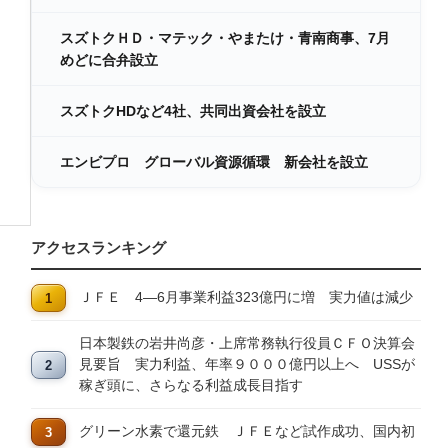
スズトクＨＤ・マテック・やまたけ・青南商事、7月
めどに合弁設立
スズトクHDなど4社、共同出資会社を設立
エンビプロ グローバル資源循環 新会社を設立
アクセスランキング
ＪＦＥ 4―6月事業利益323億円に増 実力値は減少
日本製鉄の岩井尚彦・上席常務執行役員ＣＦＯ決算会
見要旨 実力利益、年率９０００億円以上へ USSが
稼ぎ頭に、さらなる利益成長目指す
グリーン水素で還元鉄 ＪＦＥなど試作成功、国内初