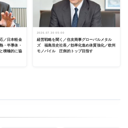
2026.07.30 05:00
応／日本軽金
経営戦略を聞く／住友商事グローバルメタル
熱・半導体・
ズ 福島浩史社長／効率化進め体質強化／欧州
と積極的に協
モノパイル 圧倒的トップ目指す