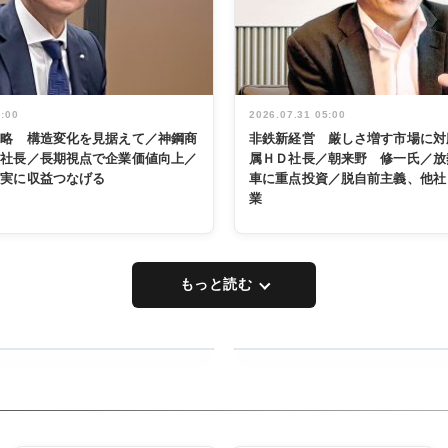
5:00
2026.07.31 05:00
戦略 構造変化を見据えて／神鋼商
非鉄新経営 厳しさ増す市場に対
展社長／長期視点で企業価値向上／
属ＨＤ社長／朝来野 修一氏／放
着実に収益つなげる
車に重点投資／脱自前主義、他社
業
もっと読む
RECYCLING
タックトレー
ディング 創
立30周年記