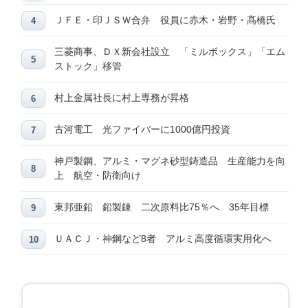
ＪＦＥ・印ＪＳＷ合弁 役員に赤木・岩野・髙橋氏
三菱商事、ＤＸ新会社設立 「ミルボックス」「エム
ストック」移管
村上金属社長に村上専務が昇格
古河電工 光ファイバーに1000億円投資
神戸製鋼、アルミ・マグネ砂型鋳造品 生産能力を向
上 航空・防衛向け
東邦亜鉛 鉛製錬 二次原料比75％へ 35年目標
ＵＡＣＪ・神鋼など8者 アルミ高度循環実用化へ