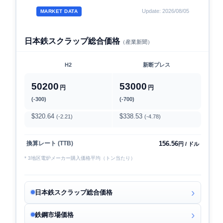
Update: 2026/08/05
MARKET DATA
日本鉄スクラップ総合価格
（産業新聞）
H2
新断プレス
50200
53000
円
円
(-300)
(-700)
$320.64
$338.53
(-2.21)
(-4.78)
156.56
換算レート (TTB)
円 / ドル
* 3地区電炉メーカー購入価格平均（トン当たり）
日本鉄スクラップ総合価格
鉄鋼市場価格