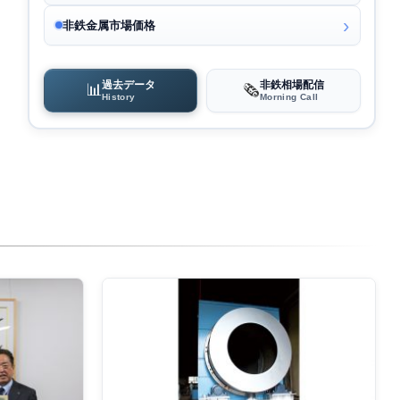
非鉄金属市場価格
過去データ
非鉄相場配信
📊
🗞️
History
Morning Call