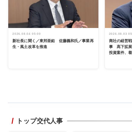
2026.08.04 05:00
2026.08.03 0
新社長に聞く／東邦亜鉛 佐藤義和氏／事業再
商社の経営
生・風土改革を推進
事 髙下拡
投資案件、
WORKING
STYLE
トップ交代人事
非鉄業界で
働く／女性