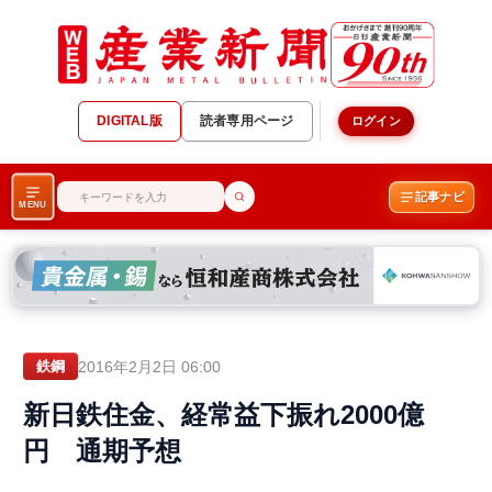
DIGITAL版
読者専用ページ
ログイン
記事ナビ
MENU
2016年2月2日 06:00
鉄鋼
新日鉄住金、経常益下振れ2000億
円 通期予想