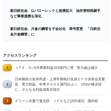
新日鉄住金、仏バローレックと提携拡大 油井管特殊継手
など事業連携を深化
新日鉄住金、片倉の鋼管を子会社化 商号変更 「日鉄住
金片倉鋼管」に
アクセスランキング
ＪＦＥ 4―6月事業利益323億円に増 実力値は減少
日本製鉄の岩井尚彦・上席常務執行役員ＣＦＯ決算会見要
旨 実力利益、年率９０００億円以上へ USSが稼ぎ頭
に、さらなる利益成長目指す
グリーン水素で還元鉄 ＪＦＥなど試作成功、国内初