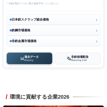
* 3地区電炉メーカー購入価格平均（トン当たり）
日本鉄スクラップ総合価格
鉄鋼市場価格
非鉄金属市場価格
過去データ
非鉄相場配信
📊
🗞️
History
Morning Call
環境に貢献する企業2026