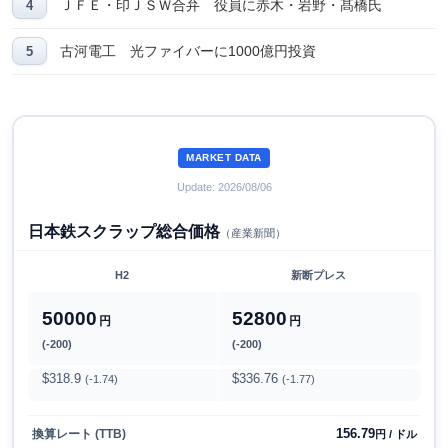
ＪＦＥ・印ＪＳＷ合弁 役員に赤木・岩野・髙橋氏
古河電工 光ファイバーに1000億円投資
MARKET DATA
Update: 2026/08/06
日本鉄スクラップ総合価格
（産業新聞）
H2
新断プレス
50000
52800
円
円
(-200)
(-200)
$318.9
$336.76
(-1.74)
(-1.77)
156.79
換算レート (TTB)
円 / ドル