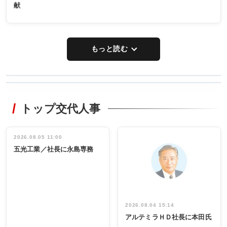
献
もっと読む
WORKING
RECYCLING
STYLE
トップ交代人事
タックトレー
非鉄業界で
ディング 創
働く／女性
立30周年記念
管理職編
祝う 業界関
インタビュ
2026.08.05 11:00
INTERVIEW
INTERVIEW
係者ら220人
ー／社内ア
五光工業／社長に永島専務
出席
イデア発掘
し形に
2026.08.04 15:14
アルテミラＨＤ社長に本田氏