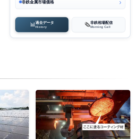
非鉄金属市場価格
過去データ
非鉄相場配信
📊
🗞️
History
Morning Call