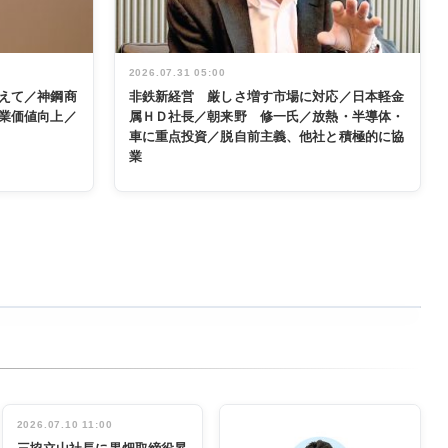
2026.07.31 05:00
えて／神鋼商
非鉄新経営 厳しさ増す市場に対応／日本軽金
業価値向上／
属ＨＤ社長／朝来野 修一氏／放熱・半導体・
車に重点投資／脱自前主義、他社と積極的に協
業
2026.07.10 11:00