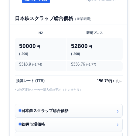
Update: 2026/08/06
MARKET DATA
日本鉄スクラップ総合価格
（産業新聞）
H2
新断プレス
50000
52800
円
円
(-200)
(-200)
$318.9
$336.76
(-1.74)
(-1.77)
156.79
換算レート (TTB)
円 / ドル
* 3地区電炉メーカー購入価格平均（トン当たり）
日本鉄スクラップ総合価格
鉄鋼市場価格