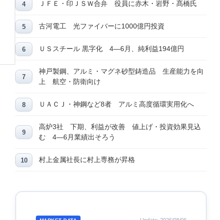
ＪＦＥ・印ＪＳＷ合弁 役員に赤木・岩野・髙橋氏
古河電工 光ファイバーに1000億円投資
ＵＳスチール 黒字化 4―6月、純利益194億円
神戸製鋼、アルミ・マグネ砂型鋳造品 生産能力を向
上 航空・防衛向け
ＵＡＣＪ・神鋼など8者 アルミ高度循環実用化へ
高炉3社 下期、利益が改善 値上げ・投資効果見込
む 4―6月業績出そろう
村上金属社長に村上専務が昇格