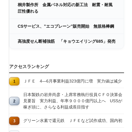
桐井製作所 金属パネル対応の新工法 耐震・耐風
圧性優れる
CSサービス、”エコプレーン”販売開始 無規格棒鋼
高強度せん断補強筋 「キョウエイリング685」発売
アクセスランキング
ＪＦＥ 4―6月事業利益323億円に増 実力値は減少
日本製鉄の岩井尚彦・上席常務執行役員ＣＦＯ決算会
見要旨 実力利益、年率９０００億円以上へ USSが
稼ぎ頭に、さらなる利益成長目指す
グリーン水素で還元鉄 ＪＦＥなど試作成功、国内初