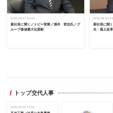
2026.08.07 05:00
2026.08.04 0
新社長に聞く／トピー実業／酒井 哲也氏／グ
新社長に聞
ループ価値最大化貢献
生・風土改
WORKING
STYLE
トップ交代人事
非鉄業界で
働く／女性
管理職編
2026.08.05 11:00
INTERVIEW
インタビュ