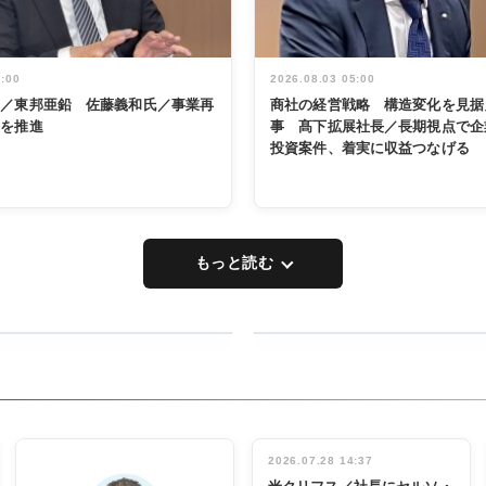
5:00
2026.08.03 05:00
く／東邦亜鉛 佐藤義和氏／事業再
商社の経営戦略 構造変化を見据
革を推進
事 髙下拡展社長／長期視点で企
投資案件、着実に収益つなげる
もっと読む
RECYCLING
タックトレー
ディング 創
立30周年記
INTERVIEW
念祝う 業界
2026.07.28 14:37
関係者ら220