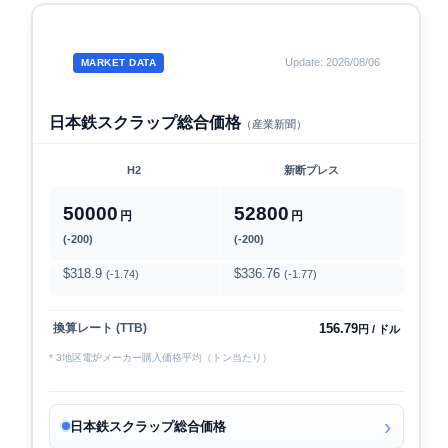
Update: 2026/08/06
MARKET DATA
日本鉄スクラップ総合価格
（産業新聞）
H2
新断プレス
50000
52800
円
円
(-200)
(-200)
$318.9
$336.76
(-1.74)
(-1.77)
156.79
換算レート (TTB)
円 / ドル
* 3地区電炉メーカー購入価格平均（トン当たり）
日本鉄スクラップ総合価格