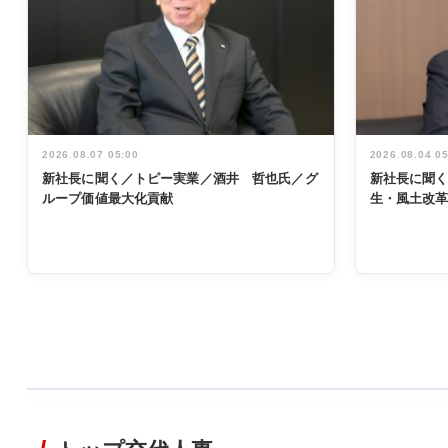
2026.08.07 05:00
2026.08.04 0
新社長に聞く／トピー実業／酒井 哲也氏／グ
新社長に聞
ループ価値最大化貢献
生・風土改
WORKING
STYLE