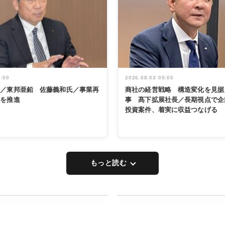
5:00
2026.08.03 05:00
く／東邦亜鉛 佐藤義和氏／事業再
商社の経営戦略 構造変化を見据
革を推進
事 髙下拡展社長／長期視点で企
投資案件、着実に収益つなげる
もっと読む
RECYCLING
タックトレー