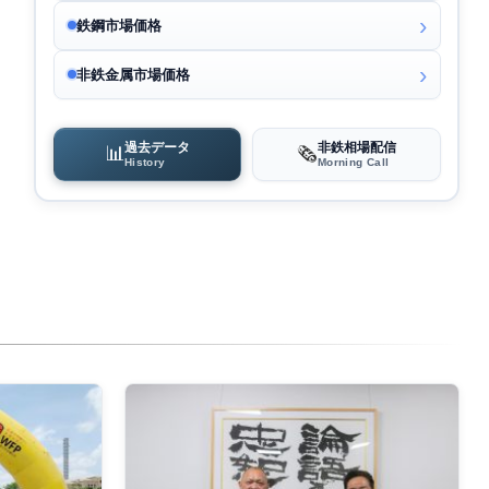
鉄鋼市場価格
非鉄金属市場価格
過去データ
非鉄相場配信
📊
🗞️
History
Morning Call