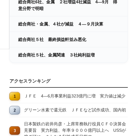
総合商社6社、金属 ２社増益4社減益 4―9月 得
意分野で明暗
総合商社・金属、４社が減益 ４―９月決算
総合商社５社 最終損益軒並み悪化
総合商社５社、金属関連 ３社純利益増
アクセスランキング
ＪＦＥ 4―6月事業利益323億円に増 実力値は減少
グリーン水素で還元鉄 ＪＦＥなど試作成功、国内初
日本製鉄の岩井尚彦・上席常務執行役員ＣＦＯ決算会
見要旨 実力利益、年率９０００億円以上へ USSが