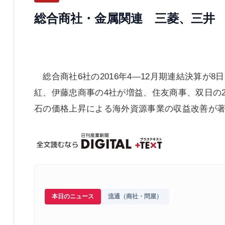
総合商社・金属関連 三菱、三井
総合商社6社の2016年4―12月期連結決算が
紅、伊藤忠商事の4社が増益、住友商事、双日の
石の価格上昇による海外資源事業の収益改善が
本日のニュース
流通（商社・問屋）