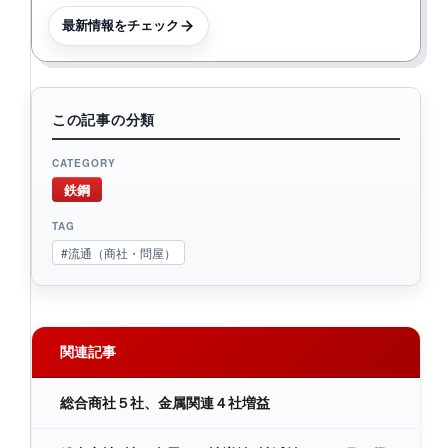
最新情報をチェック
この記事の分類
CATEGORY
鉄鋼
TAG
#流通（商社・問屋）
関連記事
総合商社５社、金属関連４社増益