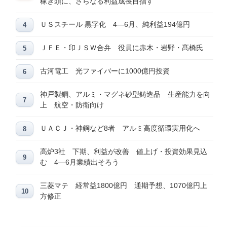
稼ぎ頭に、さらなる利益成長目指す
ＵＳスチール 黒字化 4―6月、純利益194億円
ＪＦＥ・印ＪＳＷ合弁 役員に赤木・岩野・髙橋氏
古河電工 光ファイバーに1000億円投資
神戸製鋼、アルミ・マグネ砂型鋳造品 生産能力を向
上 航空・防衛向け
ＵＡＣＪ・神鋼など8者 アルミ高度循環実用化へ
高炉3社 下期、利益が改善 値上げ・投資効果見込
む 4―6月業績出そろう
三菱マテ 経常益1800億円 通期予想、1070億円上
方修正