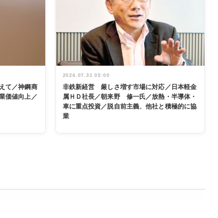
2026.07.31 05:00
えて／神鋼商
非鉄新経営 厳しさ増す市場に対応／日本軽金
業価値向上／
属ＨＤ社長／朝来野 修一氏／放熱・半導体・
車に重点投資／脱自前主義、他社と積極的に協
業