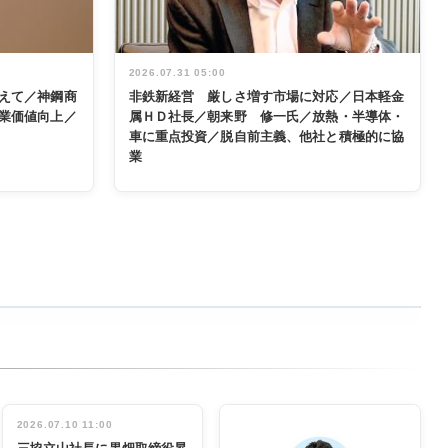
2026.07.31 05:00
えて／神鋼商
非鉄新経営 厳しさ増す市場に対応／日本軽金
業価値向上／
属ＨＤ社長／朝来野 修一氏／放熱・半導体・
車に重点投資／脱自前主義、他社と積極的に協
業
2026.07.10 11:00