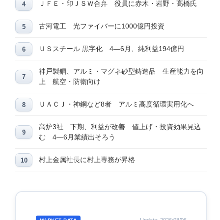
ＪＦＥ・印ＪＳＷ合弁 役員に赤木・岩野・髙橋氏
古河電工 光ファイバーに1000億円投資
ＵＳスチール 黒字化 4―6月、純利益194億円
神戸製鋼、アルミ・マグネ砂型鋳造品 生産能力を向
上 航空・防衛向け
ＵＡＣＪ・神鋼など8者 アルミ高度循環実用化へ
高炉3社 下期、利益が改善 値上げ・投資効果見込
む 4―6月業績出そろう
村上金属社長に村上専務が昇格