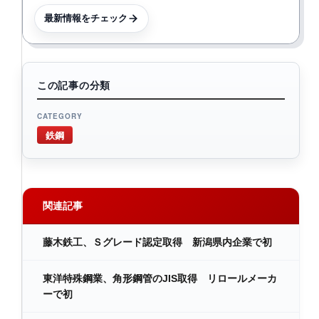
最新情報をチェック
この記事の分類
CATEGORY
鉄鋼
関連記事
藤木鉄工、Ｓグレード認定取得 新潟県内企業で初
東洋特殊鋼業、角形鋼管のJIS取得 リロールメーカ
ーで初