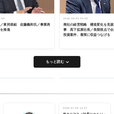
5:00
2026.08.03 05:00
く／東邦亜鉛 佐藤義和氏／事業再
商社の経営戦略 構造変化を見据
革を推進
事 髙下拡展社長／長期視点で企
投資案件、着実に収益つなげる
もっと読む
RECYCLING
タックトレー
ディング 創
立30周年記
INTERVIEW
念祝う 業界
2026.07.28 14:37
関係者ら220