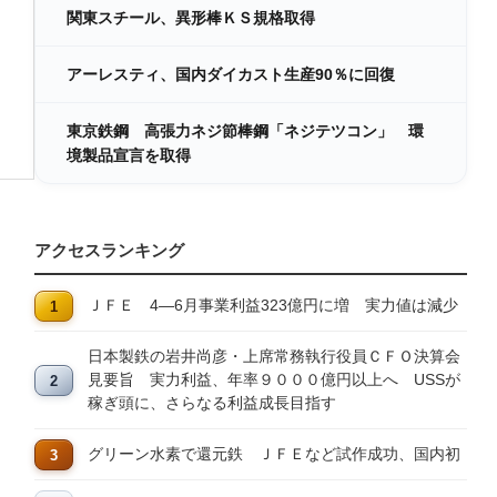
関東スチール、異形棒ＫＳ規格取得
アーレスティ、国内ダイカスト生産90％に回復
東京鉄鋼 高張力ネジ節棒鋼「ネジテツコン」 環
境製品宣言を取得
アクセスランキング
ＪＦＥ 4―6月事業利益323億円に増 実力値は減少
日本製鉄の岩井尚彦・上席常務執行役員ＣＦＯ決算会
見要旨 実力利益、年率９０００億円以上へ USSが
稼ぎ頭に、さらなる利益成長目指す
グリーン水素で還元鉄 ＪＦＥなど試作成功、国内初