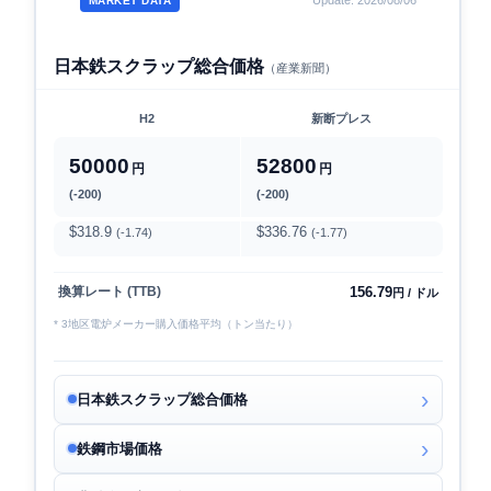
Update: 2026/08/06
MARKET DATA
日本鉄スクラップ総合価格
（産業新聞）
H2
新断プレス
50000
52800
円
円
(-200)
(-200)
$318.9
$336.76
(-1.74)
(-1.77)
156.79
換算レート (TTB)
円 / ドル
* 3地区電炉メーカー購入価格平均（トン当たり）
日本鉄スクラップ総合価格
鉄鋼市場価格