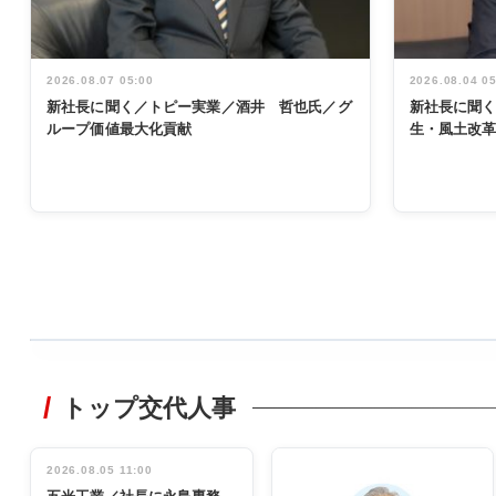
2026.08.07 05:00
2026.08.04 0
新社長に聞く／トピー実業／酒井 哲也氏／グ
新社長に聞
ループ価値最大化貢献
生・風土改
WORKING
STYLE
トップ交代人事
非鉄業界で
働く／女性
管理職編
2026.08.05 11:00
INTERVIEW
インタビュ