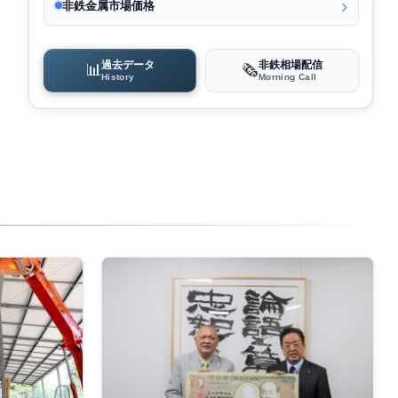
非鉄金属市場価格
過去データ
非鉄相場配信
📊
🗞️
History
Morning Call