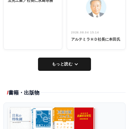
五光工業／社長に永島専務
出席
イデア発掘
し形に
2026.08.04 15:14
アルテミラＨＤ社長に本田氏
もっと読む
書籍・出版物