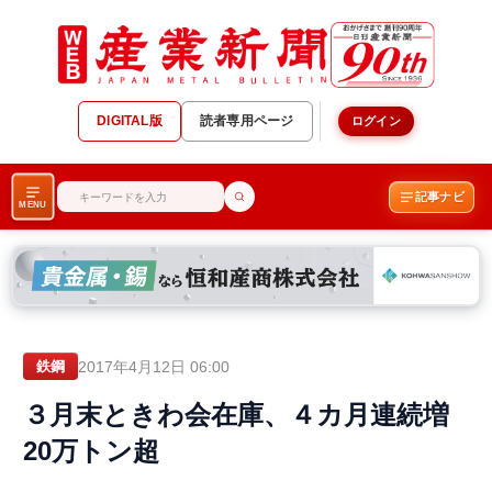
DIGITAL版
読者専用ページ
ログイン
記事ナビ
MENU
2017年4月12日 06:00
鉄鋼
３月末ときわ会在庫、４カ月連続増
20万トン超