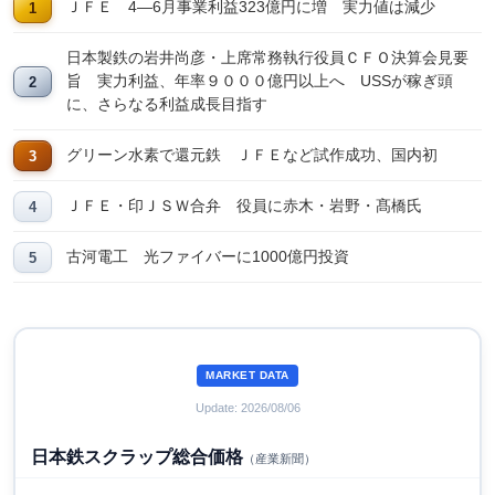
ＪＦＥ 4―6月事業利益323億円に増 実力値は減少
日本製鉄の岩井尚彦・上席常務執行役員ＣＦＯ決算会見要
旨 実力利益、年率９０００億円以上へ USSが稼ぎ頭
に、さらなる利益成長目指す
グリーン水素で還元鉄 ＪＦＥなど試作成功、国内初
ＪＦＥ・印ＪＳＷ合弁 役員に赤木・岩野・髙橋氏
古河電工 光ファイバーに1000億円投資
MARKET DATA
Update: 2026/08/06
日本鉄スクラップ総合価格
（産業新聞）