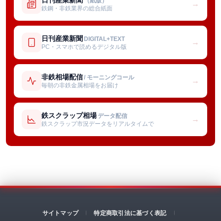
（紙版）
→
鉄鋼・非鉄業界の総合紙面
日刊産業新聞
DIGITAL+TEXT
→
PC・スマホで読めるデジタル版
非鉄相場配信
/ モーニングコール
→
毎朝の非鉄金属相場をお届け
鉄スクラップ相場
データ配信
→
鉄スクラップ市況データをリアルタイムで
サイトマップ
特定商取引法に基づく表記