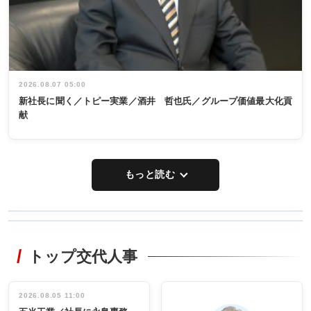
2026.08.07 05:00
新社長に聞く／トピー実業／酒井 哲也氏／グループ価値最大化貢
献
もっと読む
WORKING
RECYCLING
STYLE
トップ交代人事
タックトレー
非鉄業界で
ディング 創
働く／女性
立30周年記念
管理職編
祝う 業界関
インタビュ
2026.08.05 11:00
INTERVIEW
INTERVIEW
係者ら220人
ー／社内ア