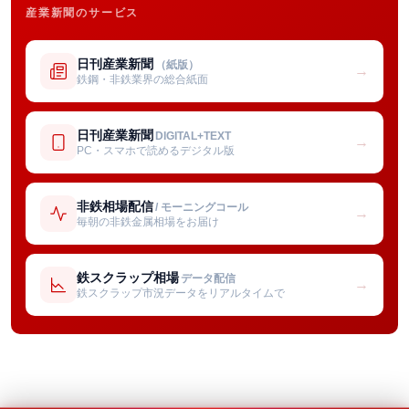
産業新聞のサービス
日刊産業新聞
（紙版）
→
鉄鋼・非鉄業界の総合紙面
日刊産業新聞
DIGITAL+TEXT
→
PC・スマホで読めるデジタル版
非鉄相場配信
/ モーニングコール
→
毎朝の非鉄金属相場をお届け
鉄スクラップ相場
データ配信
→
鉄スクラップ市況データをリアルタイムで