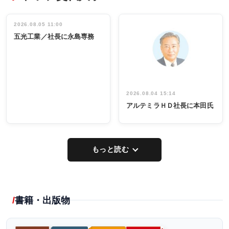
ディング 創
働く／女性
立30周年記念
管理職編
祝う 業界関
インタビュ
2026.08.05 11:00
INTERVIEW
INTERVIEW
係者ら220人
ー／社内ア
五光工業／社長に永島専務
出席
イデア発掘
し形に
2026.08.04 15:14
アルテミラＨＤ社長に本田氏
もっと読む
書籍・出版物