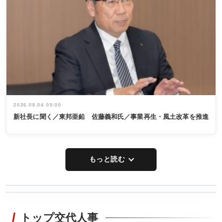
2026.08.04 05:00
新社長に聞く／東邦亜鉛 佐藤義和氏／事業再生・風土改革を推進
もっと読む
WORKING
RECYCLING
STYLE
トップ交代人事
タックトレー
非鉄業界で