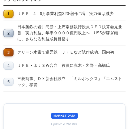
ＪＦＥ 4―6月事業利益323億円に増 実力値は減少
日本製鉄の岩井尚彦・上席常務執行役員ＣＦＯ決算会見要
旨 実力利益、年率９０００億円以上へ USSが稼ぎ頭
に、さらなる利益成長目指す
グリーン水素で還元鉄 ＪＦＥなど試作成功、国内初
ＪＦＥ・印ＪＳＷ合弁 役員に赤木・岩野・髙橋氏
三菱商事、ＤＸ新会社設立 「ミルボックス」「エムスト
ック」移管
MARKET DATA
Update: 2026/08/05