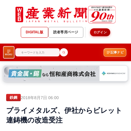
DIGITAL版
読者専用ページ
ログイン
記事ナビ
MENU
2018年8月7日 06:00
鉄鋼
プライメタルズ、伊社からビレット
連鋳機の改造受注