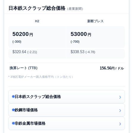
日本鉄スクラップ総合価格
（産業新聞）
H2
新断プレス
50200
53000
円
円
(-300)
(-700)
$320.64
$338.53
(-2.21)
(-4.78)
156.56
換算レート (TTB)
円 / ドル
* 3地区電炉メーカー購入価格平均（トン当たり）
日本鉄スクラップ総合価格
鉄鋼市場価格
非鉄金属市場価格