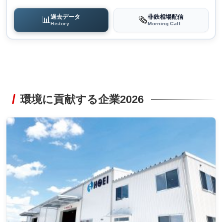
過去データ
非鉄相場配信
📊
🗞️
History
Morning Call
環境に貢献する企業2026