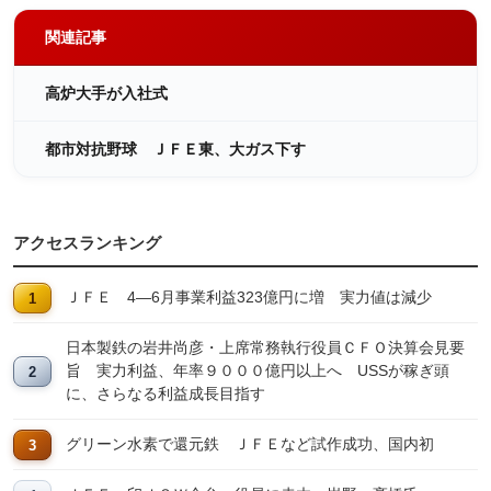
関連記事
高炉大手が入社式
都市対抗野球 ＪＦＥ東、大ガス下す
アクセスランキング
ＪＦＥ 4―6月事業利益323億円に増 実力値は減少
日本製鉄の岩井尚彦・上席常務執行役員ＣＦＯ決算会見要
旨 実力利益、年率９０００億円以上へ USSが稼ぎ頭
に、さらなる利益成長目指す
グリーン水素で還元鉄 ＪＦＥなど試作成功、国内初