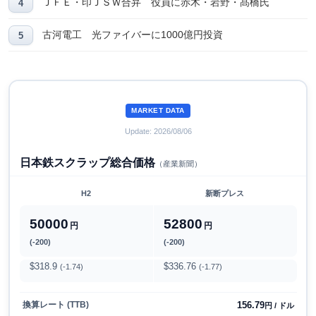
ＪＦＥ・印ＪＳＷ合弁 役員に赤木・岩野・髙橋氏
古河電工 光ファイバーに1000億円投資
MARKET DATA
Update: 2026/08/06
日本鉄スクラップ総合価格
（産業新聞）
H2
新断プレス
50000
52800
円
円
(-200)
(-200)
$318.9
$336.76
(-1.74)
(-1.77)
156.79
換算レート (TTB)
円 / ドル