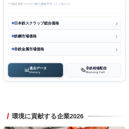
* 3地区電炉メーカー購入価格平均（トン当たり）
日本鉄スクラップ総合価格
鉄鋼市場価格
非鉄金属市場価格
過去データ
非鉄相場配信
📊
🗞️
History
Morning Call
環境に貢献する企業2026