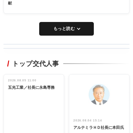
献
もっと読む
WORKING
RECYCLING
STYLE
トップ交代人事
タックトレー
非鉄業界で
ディング 創
働く／女性
立30周年記念
管理職編
祝う 業界関
インタビュ
2026.08.05 11:00
INTERVIEW
INTERVIEW
係者ら220人
ー／社内ア
五光工業／社長に永島専務
出席
イデア発掘
し形に
2026.08.04 15:14
アルテミラＨＤ社長に本田氏