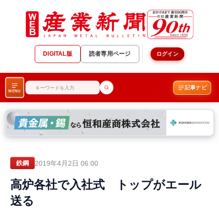
DIGITAL版
読者専用ページ
ログイン
記事ナビ
MENU
2019年4月2日 06:00
鉄鋼
高炉各社で入社式 トップがエール
送る