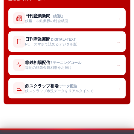
日刊産業新聞
（紙版）
→
鉄鋼・非鉄業界の総合紙面
日刊産業新聞
DIGITAL+TEXT
→
PC・スマホで読めるデジタル版
非鉄相場配信
/ モーニングコール
→
毎朝の非鉄金属相場をお届け
鉄スクラップ相場
データ配信
→
鉄スクラップ市況データをリアルタイムで