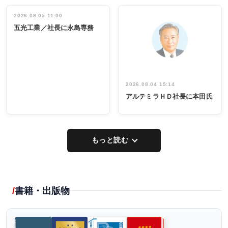
立30周年記念
管理職編
祝う 業界関
インタビュ
2026.08.05 11:00
INTERVIEW
INTERVIEW
係者ら220人
ー／社内ア
五光工業／社長に永島専務
出席
イデア発掘
し形に
2026.08.04 15:14
アルテミラＨＤ社長に本田氏
もっと読む
書籍・出版物