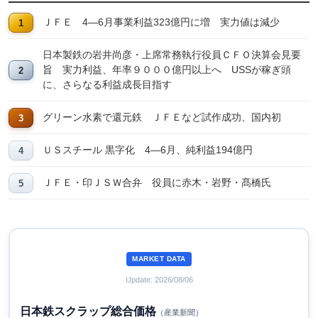
ＪＦＥ 4―6月事業利益323億円に増 実力値は減少
日本製鉄の岩井尚彦・上席常務執行役員ＣＦＯ決算会見要
旨 実力利益、年率９０００億円以上へ USSが稼ぎ頭
に、さらなる利益成長目指す
グリーン水素で還元鉄 ＪＦＥなど試作成功、国内初
ＵＳスチール 黒字化 4―6月、純利益194億円
ＪＦＥ・印ＪＳＷ合弁 役員に赤木・岩野・髙橋氏
MARKET DATA
Update: 2026/08/06
日本鉄スクラップ総合価格
（産業新聞）