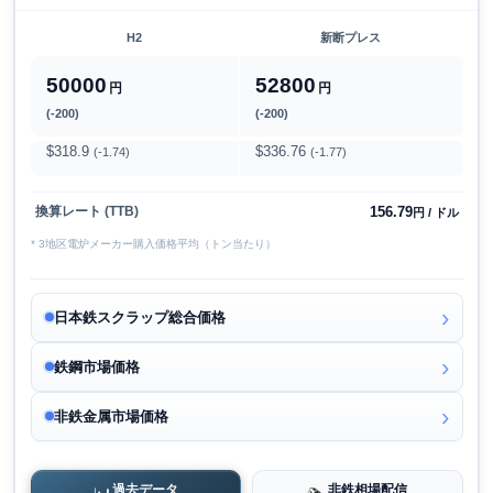
H2
新断プレス
50000
52800
円
円
(-200)
(-200)
$318.9
$336.76
(-1.74)
(-1.77)
156.79
換算レート (TTB)
円 / ドル
* 3地区電炉メーカー購入価格平均（トン当たり）
日本鉄スクラップ総合価格
鉄鋼市場価格
非鉄金属市場価格
過去データ
非鉄相場配信