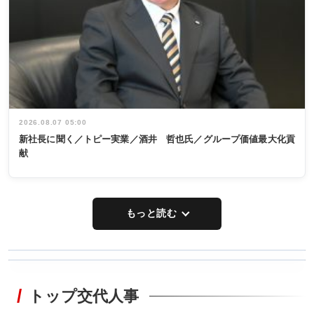
2026.08.07 05:00
新社長に聞く／トピー実業／酒井 哲也氏／グループ価値最大化貢
献
もっと読む
WORKING
RECYCLING
STYLE
トップ交代人事
タックトレー
非鉄業界で
ディング 創
働く／女性