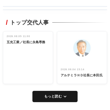
WORKING
RECYCLING
STYLE
トップ交代人事
タックトレー
非鉄業界で
ディング 創
働く／女性
立30周年記念
管理職編
祝う 業界関
インタビュ
2026.08.05 11:00
INTERVIEW
INTERVIEW
係者ら220人
ー／社内ア
五光工業／社長に永島専務
出席
イデア発掘
し形に
2026.08.04 15:14
アルテミラＨＤ社長に本田氏
もっと読む