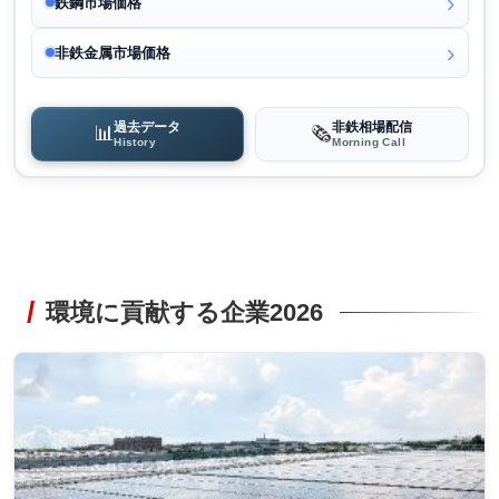
鉄鋼市場価格
非鉄金属市場価格
過去データ
非鉄相場配信
📊
🗞️
History
Morning Call
環境に貢献する企業2026