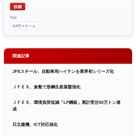
鉄鋼
TAG
#JFEスチール
関連記事
JFEスチール、自動車用ハイテンを業界初シリーズ化
ＪＦＥＳ、倉敷で形鋼生産基盤強化
ＪＦＥＳ、環境負荷低減「LP鋼板」累計受注50万トン達
成
日立建機、ICT対応強化