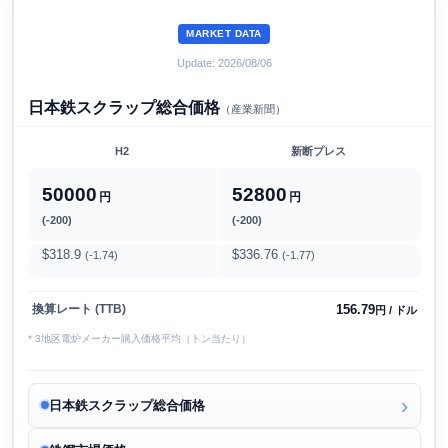
MARKET DATA
Update: 2026/08/06
日本鉄スクラップ総合価格
（産業新聞）
H2
新断プレス
50000
52800
円
円
(-200)
(-200)
$318.9
$336.76
(-1.74)
(-1.77)
156.79
換算レート (TTB)
円 / ドル
* 3地区電炉メーカー購入価格平均（トン当たり）
日本鉄スクラップ総合価格