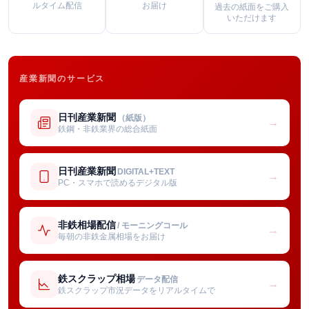
ルタイム配信
お届け
過去の紙面をご購入
いただけます
産業新聞のサービス
日刊産業新聞
（紙版）
→
鉄鋼・非鉄業界の総合紙面
日刊産業新聞
DIGITAL+TEXT
→
PC・スマホで読めるデジタル版
非鉄相場配信
/ モーニングコール
→
毎朝の非鉄金属相場をお届け
鉄スクラップ相場
データ配信
→
鉄スクラップ市況データをリアルタイムで