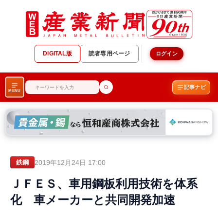
DIGITAL版
読者専用ページ
ログイン
記事ナビ
MENU
2019年12月24日 17:00
鉄鋼
ＪＦＥＳ、車用鋼板利用技術を体系
化 車メーカーと共同開発加速