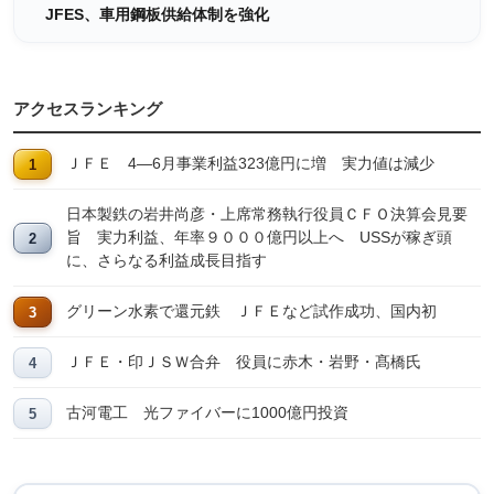
JFES、車用鋼板供給体制を強化
アクセスランキング
ＪＦＥ 4―6月事業利益323億円に増 実力値は減少
日本製鉄の岩井尚彦・上席常務執行役員ＣＦＯ決算会見要
旨 実力利益、年率９０００億円以上へ USSが稼ぎ頭
に、さらなる利益成長目指す
グリーン水素で還元鉄 ＪＦＥなど試作成功、国内初
ＪＦＥ・印ＪＳＷ合弁 役員に赤木・岩野・髙橋氏
古河電工 光ファイバーに1000億円投資