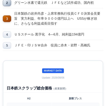
グリーン水素で還元鉄 ＪＦＥなど試作成功、国内初
日本製鉄の岩井尚彦・上席常務執行役員ＣＦＯ決算会見要
旨 実力利益、年率９０００億円以上へ USSが稼ぎ頭
に、さらなる利益成長目指す
ＵＳスチール 黒字化 4―6月、純利益194億円
ＪＦＥ・印ＪＳＷ合弁 役員に赤木・岩野・髙橋氏
MARKET DATA
Update: 2026/08/06
日本鉄スクラップ総合価格
（産業新聞）
H2
新断プレス