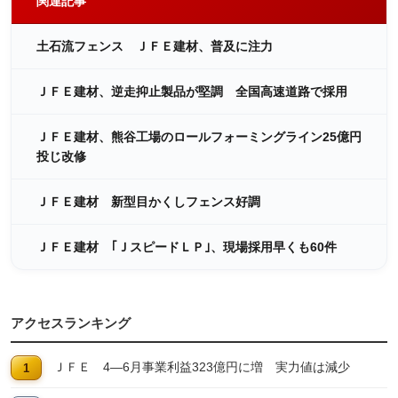
関連記事
土石流フェンス ＪＦＥ建材、普及に注力
ＪＦＥ建材、逆走抑止製品が堅調 全国高速道路で採用
ＪＦＥ建材、熊谷工場のロールフォーミングライン25億円
投じ改修
ＪＦＥ建材 新型目かくしフェンス好調
ＪＦＥ建材 ｢ＪスピードＬＰ｣、現場採用早くも60件
アクセスランキング
ＪＦＥ 4―6月事業利益323億円に増 実力値は減少