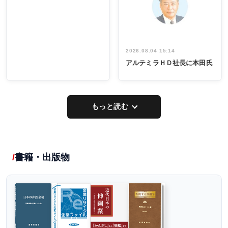
イデア発掘
し形に
2026.08.04 15:14
アルテミラＨＤ社長に本田氏
もっと読む
書籍・出版物