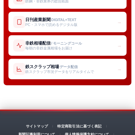
鉄鋼・非鉄業界の総合紙面
日刊産業新聞
DIGITAL+TEXT
→
PC・スマホで読めるデジタル版
非鉄相場配信
/ モーニングコール
→
毎朝の非鉄金属相場をお届け
鉄スクラップ相場
データ配信
→
鉄スクラップ市況データをリアルタイムで
サイトマップ
特定商取引法に基づく表記
新聞記事利用について
個人情報保護方針について