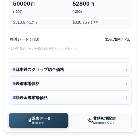
50000
52800
円
円
(-200)
(-200)
$318.9
$336.76
(-1.74)
(-1.77)
156.79
換算レート (TTB)
円 / ドル
* 3地区電炉メーカー購入価格平均（トン当たり）
日本鉄スクラップ総合価格
鉄鋼市場価格
非鉄金属市場価格
過去データ
非鉄相場配信
📊
🗞️
History
Morning Call