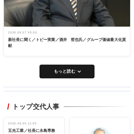
2026.08.07 05:00
新社長に聞く／トピー実業／酒井 哲也氏／グループ価値最大化貢
献
もっと読む
WORKING
RECYCLING
STYLE
トップ交代人事
タックトレー
非鉄業界で
ディング 創
働く／女性
立30周年記念
管理職編
祝う 業界関
インタビュ
2026.08.05 11:00
INTERVIEW
INTERVIEW
係者ら220人
ー／社内ア
五光工業／社長に永島専務
出席