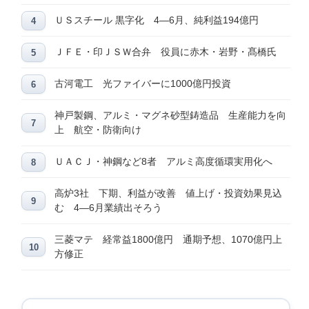
ＵＳスチール 黒字化 4―6月、純利益194億円
ＪＦＥ・印ＪＳＷ合弁 役員に赤木・岩野・髙橋氏
古河電工 光ファイバーに1000億円投資
神戸製鋼、アルミ・マグネ砂型鋳造品 生産能力を向
上 航空・防衛向け
ＵＡＣＪ・神鋼など8者 アルミ高度循環実用化へ
高炉3社 下期、利益が改善 値上げ・投資効果見込
む 4―6月業績出そろう
三菱マテ 経常益1800億円 通期予想、1070億円上
方修正