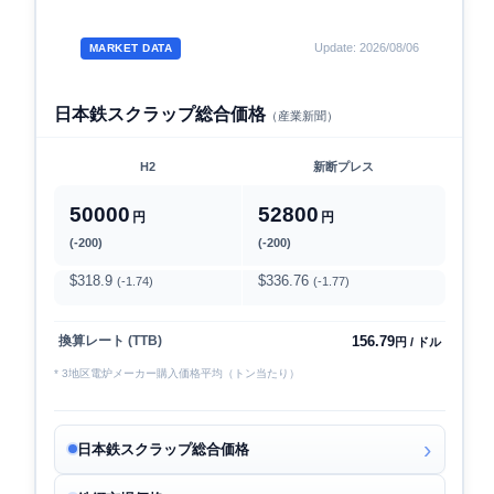
Update: 2026/08/06
MARKET DATA
日本鉄スクラップ総合価格
（産業新聞）
H2
新断プレス
50000
52800
円
円
(-200)
(-200)
$318.9
$336.76
(-1.74)
(-1.77)
156.79
換算レート (TTB)
円 / ドル
* 3地区電炉メーカー購入価格平均（トン当たり）
日本鉄スクラップ総合価格