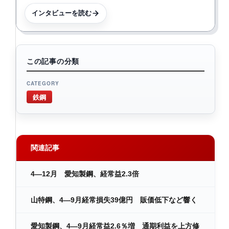
インタビューを読む
この記事の分類
CATEGORY
鉄鋼
関連記事
4―12月 愛知製鋼、経常益2.3倍
山特鋼、4―9月経常損失39億円 販価低下など響く
愛知製鋼、4―9月経常益2.6％増 通期利益を上方修