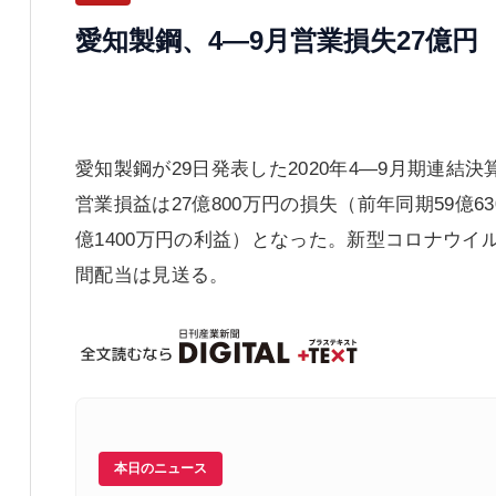
愛知製鋼、4―9月営業損失27億
愛知製鋼が29日発表した2020年4―9月期連結決
営業損益は27億800万円の損失（前年同期59億6
億1400万円の利益）となった。新型コロナウ
間配当は見送る。
本日のニュース