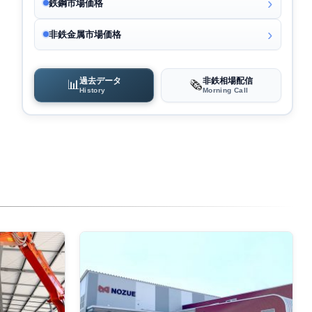
鉄鋼市場価格
非鉄金属市場価格
過去データ
非鉄相場配信
📊
🗞️
History
Morning Call