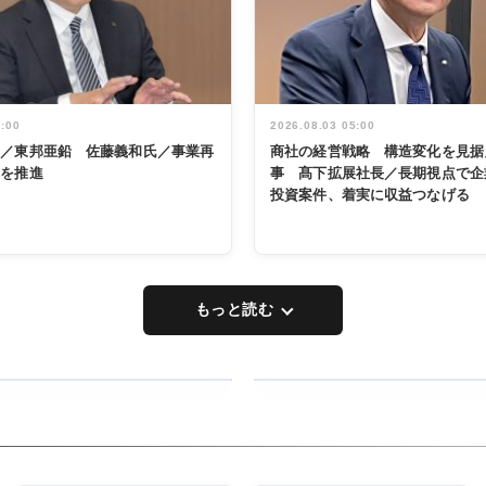
5:00
2026.08.03 05:00
く／東邦亜鉛 佐藤義和氏／事業再
商社の経営戦略 構造変化を見据
革を推進
事 髙下拡展社長／長期視点で企
投資案件、着実に収益つなげる
もっと読む
RECYCLING
タックトレー
ディング 創
立30周年記