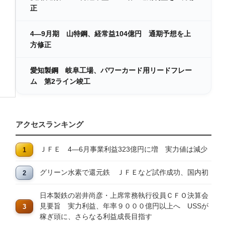
正
4―9月期 山特鋼、経常益104億円 通期予想を上
方修正
愛知製鋼 岐阜工場、パワーカード用リードフレー
ム 第2ライン竣工
アクセスランキング
ＪＦＥ 4―6月事業利益323億円に増 実力値は減少
グリーン水素で還元鉄 ＪＦＥなど試作成功、国内初
日本製鉄の岩井尚彦・上席常務執行役員ＣＦＯ決算会
見要旨 実力利益、年率９０００億円以上へ USSが
稼ぎ頭に、さらなる利益成長目指す