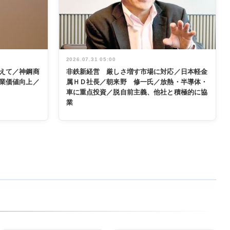
2026.07.31 05:00
えて／神鋼商
非鉄新経営 厳しさ増す市場に対応／日本軽金
業価値向上／
属ＨＤ社長／朝来野 修一氏／放熱・半導体・
車に重点投資／脱自前主義、他社と積極的に協
業