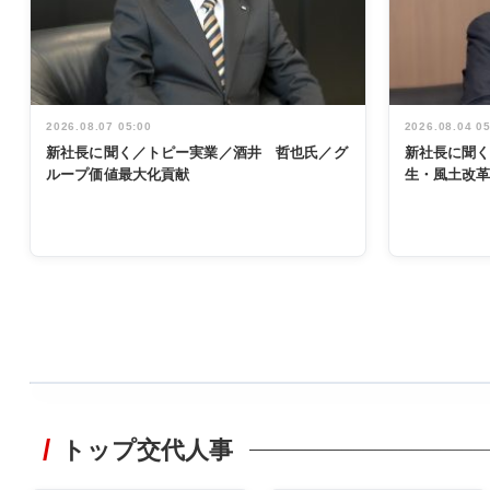
2026.08.07 05:00
2026.08.04 0
新社長に聞く／トピー実業／酒井 哲也氏／グ
新社長に聞
ループ価値最大化貢献
生・風土改
WORKING
STYLE
トップ交代人事
非鉄業界で
働く／女性