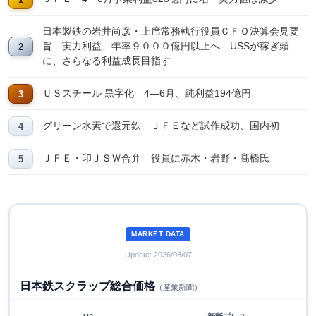
日本製鉄の岩井尚彦・上席常務執行役員ＣＦＯ決算会見要
旨 実力利益、年率９０００億円以上へ USSが稼ぎ頭
に、さらなる利益成長目指す
ＵＳスチール 黒字化 4―6月、純利益194億円
グリーン水素で還元鉄 ＪＦＥなど試作成功、国内初
ＪＦＥ・印ＪＳＷ合弁 役員に赤木・岩野・髙橋氏
MARKET DATA
Update: 2026/08/07
日本鉄スクラップ総合価格
（産業新聞）