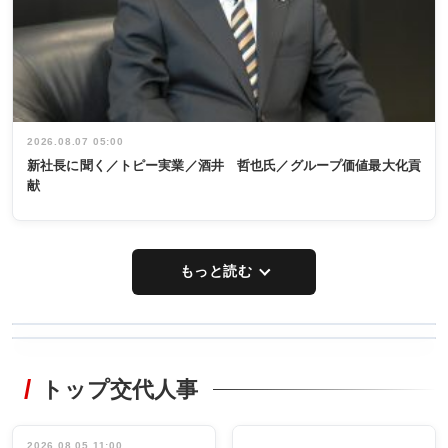
2026.08.07 05:00
新社長に聞く／トピー実業／酒井 哲也氏／グループ価値最大化貢
献
もっと読む
WORKING
RECYCLING
STYLE
トップ交代人事
タックトレー
非鉄業界で
ディング 創
働く／女性
立30周年記念
管理職編
祝う 業界関
インタビュ
2026.08.05 11:00