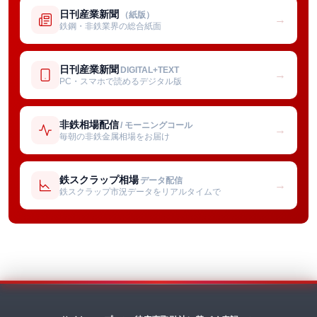
日刊産業新聞
（紙版）
→
鉄鋼・非鉄業界の総合紙面
日刊産業新聞
DIGITAL+TEXT
→
PC・スマホで読めるデジタル版
非鉄相場配信
/ モーニングコール
→
毎朝の非鉄金属相場をお届け
鉄スクラップ相場
データ配信
→
鉄スクラップ市況データをリアルタイムで