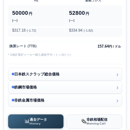
H2
新断プレス
50000
52800
円
円
(―)
(―)
$317.18
$334.94
(-1.72)
(-1.82)
157.64
換算レート (TTB)
円 / ドル
* 3地区電炉メーカー購入価格平均（トン当たり）
日本鉄スクラップ総合価格
鉄鋼市場価格
非鉄金属市場価格
過去データ
非鉄相場配信
📊
🗞️
History
Morning Call