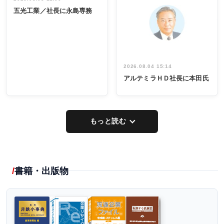
INTERVIEW
INTERVIEW
係者ら220人
ー／社内ア
五光工業／社長に永島専務
出席
イデア発掘
し形に
2026.08.04 15:14
アルテミラＨＤ社長に本田氏
もっと読む
書籍・出版物