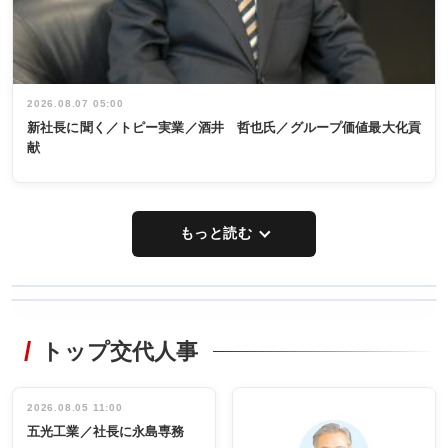
2026.08.07 05:00
新社長に聞く／トピー実業／酒井 哲也氏／グループ価値最大化貢
献
もっと読む
WORKING
RECYCLING
STYLE
トップ交代人事
タックトレー
非鉄業界で
ディング 創
働く／女性
立30周年記念
管理職編
祝う 業界関
インタビュ
2026.08.05 11:00
INTERVIEW
INTERVIEW
係者ら220人
ー／社内ア
五光工業／社長に永島専務
出席
イデア発掘