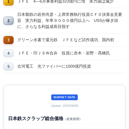
ＪＦＥ 4―6月事業利益323億円に増 実力値は減少
日本製鉄の岩井尚彦・上席常務執行役員ＣＦＯ決算会見要
旨 実力利益、年率９０００億円以上へ USSが稼ぎ頭
に、さらなる利益成長目指す
グリーン水素で還元鉄 ＪＦＥなど試作成功、国内初
ＪＦＥ・印ＪＳＷ合弁 役員に赤木・岩野・髙橋氏
古河電工 光ファイバーに1000億円投資
MARKET DATA
Update: 2026/08/06
日本鉄スクラップ総合価格
（産業新聞）