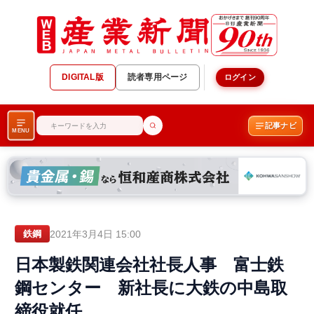
DIGITAL版
読者専用ページ
ログイン
記事ナビ
MENU
2021年3月4日 15:00
鉄鋼
日本製鉄関連会社社長人事 富士鉄
鋼センター 新社長に大鉄の中島取
締役就任