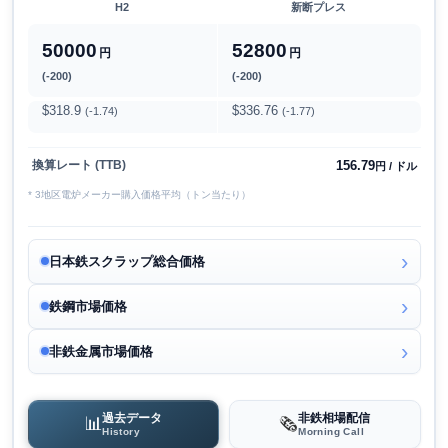
H2
新断プレス
50000
52800
円
円
(-200)
(-200)
$318.9
$336.76
(-1.74)
(-1.77)
156.79
換算レート (TTB)
円 / ドル
* 3地区電炉メーカー購入価格平均（トン当たり）
日本鉄スクラップ総合価格
鉄鋼市場価格
非鉄金属市場価格
過去データ
非鉄相場配信
📊
🗞️
History
Morning Call