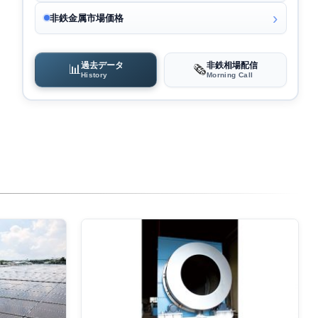
非鉄金属市場価格
過去データ
非鉄相場配信
📊
🗞️
History
Morning Call