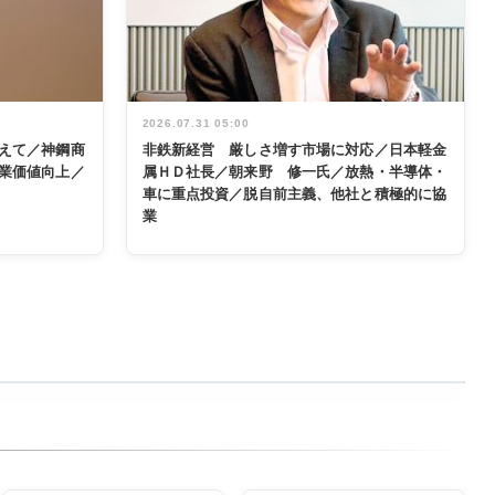
2026.07.31 05:00
えて／神鋼商
非鉄新経営 厳しさ増す市場に対応／日本軽金
業価値向上／
属ＨＤ社長／朝来野 修一氏／放熱・半導体・
車に重点投資／脱自前主義、他社と積極的に協
業