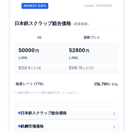
Update: 2026/08/06
MARKET DATA
日本鉄スクラップ総合価格
（産業新聞）
H2
新断プレス
50000
52800
円
円
(-200)
(-200)
$318.9
$336.76
(-1.74)
(-1.77)
156.79
換算レート (TTB)
円 / ドル
* 3地区電炉メーカー購入価格平均（トン当たり）
日本鉄スクラップ総合価格
鉄鋼市場価格