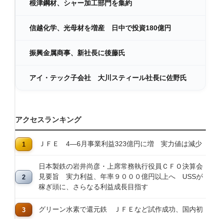
根津鋼材、シャー加工部門を集約
信越化学、光母材を増産 日中で投資180億円
振興金属商事、新社長に後藤氏
アイ・テック子会社 大川スティール社長に佐野氏
アクセスランキング
ＪＦＥ 4―6月事業利益323億円に増 実力値は減少
日本製鉄の岩井尚彦・上席常務執行役員ＣＦＯ決算会
見要旨 実力利益、年率９０００億円以上へ USSが
稼ぎ頭に、さらなる利益成長目指す
グリーン水素で還元鉄 ＪＦＥなど試作成功、国内初