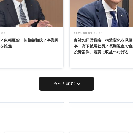
5:00
2026.08.03 05:00
く／東邦亜鉛 佐藤義和氏／事業再
商社の経営戦略 構造変化を見据
革を推進
事 髙下拡展社長／長期視点で企
投資案件、着実に収益つなげる
もっと読む
RECYCLING
タックトレー
ディング 創
立30周年記