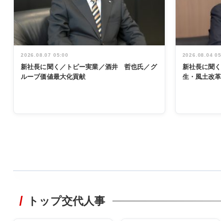
2026.08.07 05:00
2026.08.04 0
新社長に聞く／トピー実業／酒井 哲也氏／グ
新社長に聞
ループ価値最大化貢献
生・風土改
WORKING
STYLE
トップ交代人事
非鉄業界で
働く／女性