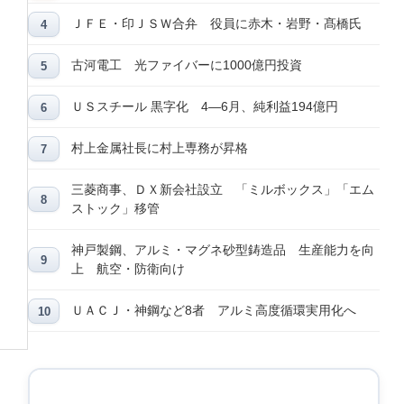
ＪＦＥ・印ＪＳＷ合弁 役員に赤木・岩野・髙橋氏
古河電工 光ファイバーに1000億円投資
ＵＳスチール 黒字化 4―6月、純利益194億円
村上金属社長に村上専務が昇格
三菱商事、ＤＸ新会社設立 「ミルボックス」「エム
ストック」移管
神戸製鋼、アルミ・マグネ砂型鋳造品 生産能力を向
上 航空・防衛向け
ＵＡＣＪ・神鋼など8者 アルミ高度循環実用化へ