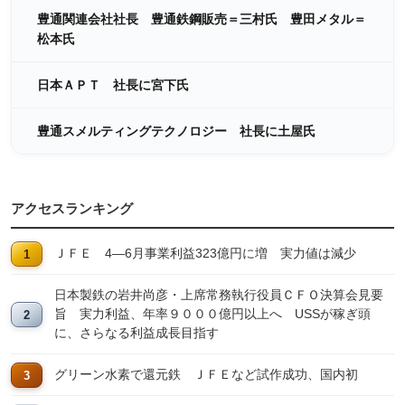
豊通関連会社社長 豊通鉄鋼販売＝三村氏 豊田メタル＝
松本氏
日本ＡＰＴ 社長に宮下氏
豊通スメルティングテクノロジー 社長に土屋氏
アクセスランキング
ＪＦＥ 4―6月事業利益323億円に増 実力値は減少
日本製鉄の岩井尚彦・上席常務執行役員ＣＦＯ決算会見要
旨 実力利益、年率９０００億円以上へ USSが稼ぎ頭
に、さらなる利益成長目指す
グリーン水素で還元鉄 ＪＦＥなど試作成功、国内初