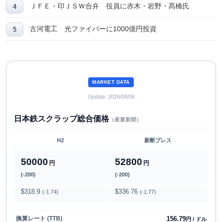
ＪＦＥ・印ＪＳＷ合弁 役員に赤木・岩野・髙橋氏
古河電工 光ファイバーに1000億円投資
MARKET DATA
Update: 2026/08/06
日本鉄スクラップ総合価格
（産業新聞）
H2
新断プレス
50000
52800
円
円
(-200)
(-200)
$318.9
$336.76
(-1.74)
(-1.77)
156.79
換算レート (TTB)
円 / ドル