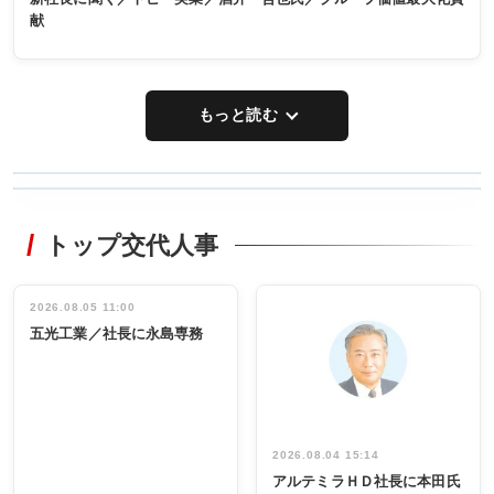
献
もっと読む
WORKING
RECYCLING
STYLE
トップ交代人事
タックトレー
非鉄業界で
ディング 創
働く／女性
立30周年記念
管理職編
祝う 業界関
インタビュ
2026.08.05 11:00
INTERVIEW
INTERVIEW
係者ら220人
ー／社内ア
五光工業／社長に永島専務
出席
イデア発掘
し形に
2026.08.04 15:14
アルテミラＨＤ社長に本田氏