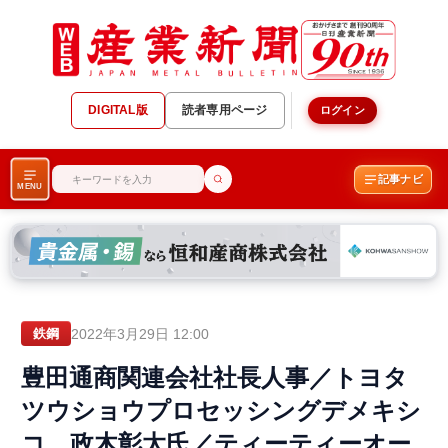
DIGITAL版
読者専用ページ
ログイン
記事ナビ
MENU
2022年3月29日 12:00
鉄鋼
豊田通商関連会社社長人事／トヨタ
ツウショウプロセッシングデメキシ
コ…政木彰太氏／ティーティーオー