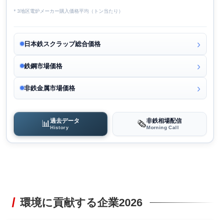
* 3地区電炉メーカー購入価格平均（トン当たり）
日本鉄スクラップ総合価格
鉄鋼市場価格
非鉄金属市場価格
過去データ
非鉄相場配信
📊
🗞️
History
Morning Call
環境に貢献する企業2026