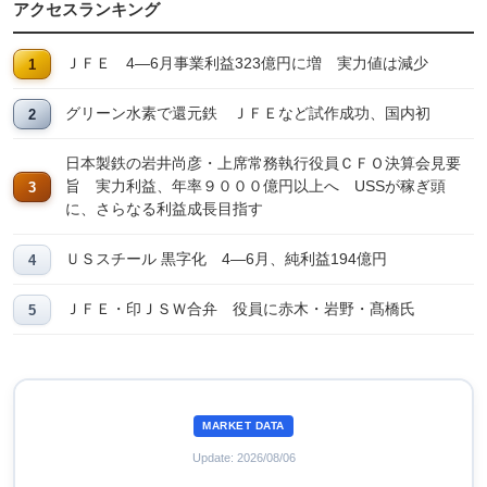
アクセスランキング
ＪＦＥ 4―6月事業利益323億円に増 実力値は減少
グリーン水素で還元鉄 ＪＦＥなど試作成功、国内初
日本製鉄の岩井尚彦・上席常務執行役員ＣＦＯ決算会見要
旨 実力利益、年率９０００億円以上へ USSが稼ぎ頭
に、さらなる利益成長目指す
ＵＳスチール 黒字化 4―6月、純利益194億円
ＪＦＥ・印ＪＳＷ合弁 役員に赤木・岩野・髙橋氏
MARKET DATA
Update: 2026/08/06