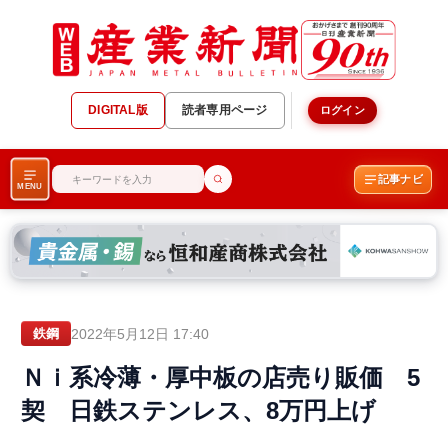
DIGITAL版
読者専用ページ
ログイン
記事ナビ
MENU
2022年5月12日 17:40
鉄鋼
Ｎｉ系冷薄・厚中板の店売り販価 5
契 日鉄ステンレス、8万円上げ