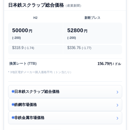
日本鉄スクラップ総合価格
（産業新聞）
H2
新断プレス
50000
52800
円
円
(-200)
(-200)
$318.9
$336.76
(-1.74)
(-1.77)
156.79
換算レート (TTB)
円 / ドル
* 3地区電炉メーカー購入価格平均（トン当たり）
日本鉄スクラップ総合価格
鉄鋼市場価格
非鉄金属市場価格