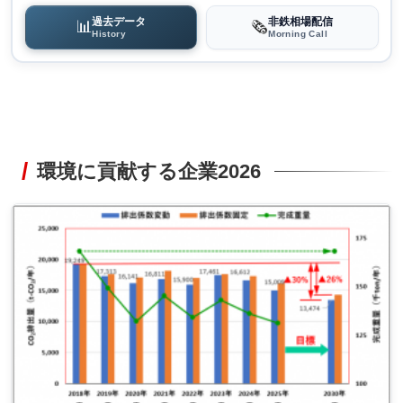
過去データ
非鉄相場配信
📊
🗞️
History
Morning Call
環境に貢献する企業2026