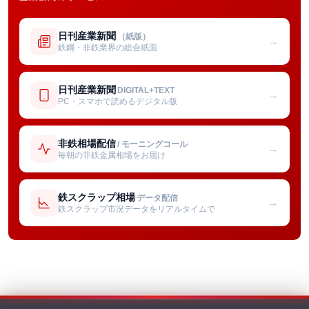
日刊産業新聞
（紙版）
→
鉄鋼・非鉄業界の総合紙面
日刊産業新聞
DIGITAL+TEXT
→
PC・スマホで読めるデジタル版
非鉄相場配信
/ モーニングコール
→
毎朝の非鉄金属相場をお届け
鉄スクラップ相場
データ配信
→
鉄スクラップ市況データをリアルタイムで