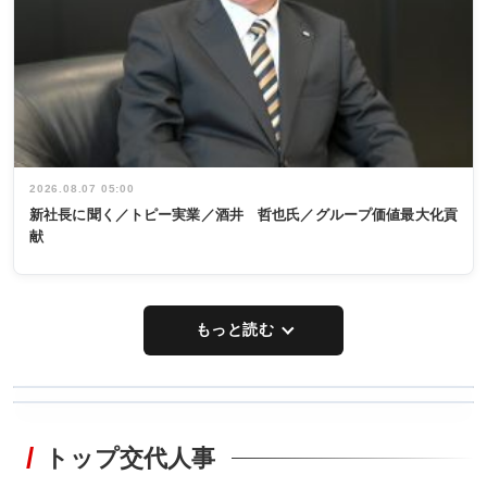
2026.08.07 05:00
新社長に聞く／トピー実業／酒井 哲也氏／グループ価値最大化貢
献
もっと読む
WORKING
RECYCLING
STYLE
トップ交代人事
タックトレー
非鉄業界で
ディング 創
働く／女性