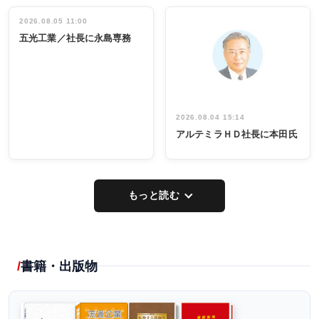
立30周年記念
管理職編
祝う 業界関
インタビュ
2026.08.05 11:00
INTERVIEW
INTERVIEW
係者ら220人
ー／社内ア
五光工業／社長に永島専務
出席
イデア発掘
し形に
2026.08.04 15:14
アルテミラＨＤ社長に本田氏
もっと読む
書籍・出版物