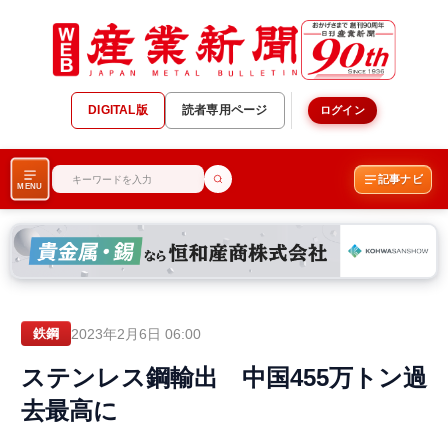
DIGITAL版
読者専用ページ
ログイン
記事ナビ
MENU
2023年2月6日 06:00
鉄鋼
ステンレス鋼輸出 中国455万トン過
去最高に