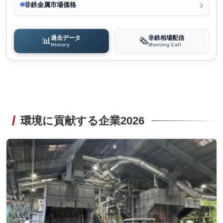
非鉄金属市場価格
過去データ
非鉄相場配信
📊
🗞️
History
Morning Call
環境に貢献する企業2026