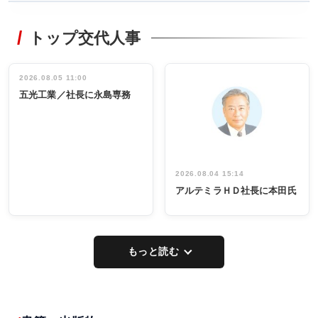
WORKING
RECYCLING
STYLE
トップ交代人事
タックトレー
非鉄業界で
ディング 創
働く／女性
立30周年記念
管理職編
祝う 業界関
インタビュ
2026.08.05 11:00
INTERVIEW
INTERVIEW
係者ら220人
ー／社内ア
五光工業／社長に永島専務
出席
イデア発掘
し形に
2026.08.04 15:14
アルテミラＨＤ社長に本田氏
もっと読む