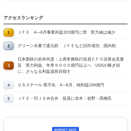
アクセスランキング
ＪＦＥ 4―6月事業利益323億円に増 実力値は減少
グリーン水素で還元鉄 ＪＦＥなど試作成功、国内初
日本製鉄の岩井尚彦・上席常務執行役員ＣＦＯ決算会見要
旨 実力利益、年率９０００億円以上へ USSが稼ぎ頭
に、さらなる利益成長目指す
ＵＳスチール 黒字化 4―6月、純利益194億円
ＪＦＥ・印ＪＳＷ合弁 役員に赤木・岩野・髙橋氏
MARKET DATA