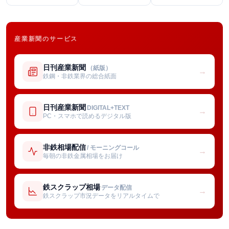
産業新聞のサービス
日刊産業新聞
（紙版）
→
鉄鋼・非鉄業界の総合紙面
日刊産業新聞
DIGITAL+TEXT
→
PC・スマホで読めるデジタル版
非鉄相場配信
/ モーニングコール
→
毎朝の非鉄金属相場をお届け
鉄スクラップ相場
データ配信
→
鉄スクラップ市況データをリアルタイムで