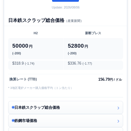
Update: 2026/08/06
日本鉄スクラップ総合価格
（産業新聞）
H2
新断プレス
50000
52800
円
円
(-200)
(-200)
$318.9
$336.76
(-1.74)
(-1.77)
156.79
換算レート (TTB)
円 / ドル
* 3地区電炉メーカー購入価格平均（トン当たり）
日本鉄スクラップ総合価格
鉄鋼市場価格