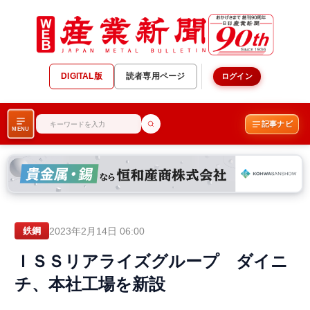
DIGITAL版
読者専用ページ
ログイン
記事ナビ
MENU
2023年2月14日 06:00
鉄鋼
ＩＳＳリアライズグループ ダイニ
チ、本社工場を新設