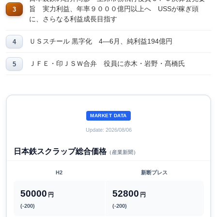
旨 実力利益、年率９０００億円以上へ USSが稼ぎ頭
に、さらなる利益成長目指す
ＵＳスチール 黒字化 4―6月、純利益194億円
ＪＦＥ・印ＪＳＷ合弁 役員に赤木・岩野・髙橋氏
MARKET DATA
Update: 2026/08/06
日本鉄スクラップ総合価格
（産業新聞）
H2
新断プレス
50000
52800
円
円
(-200)
(-200)