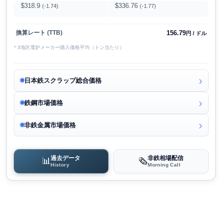
$318.9
$336.76
(-1.74)
(-1.77)
156.79
換算レート (TTB)
円 / ドル
* 3地区電炉メーカー購入価格平均（トン当たり）
日本鉄スクラップ総合価格
鉄鋼市場価格
非鉄金属市場価格
過去データ
非鉄相場配信
📊
🗞️
History
Morning Call