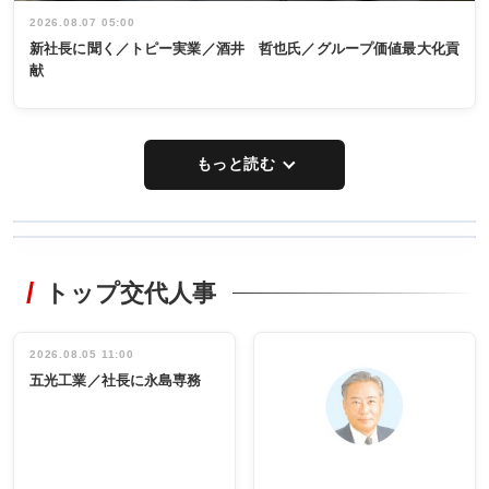
2026.08.07 05:00
新社長に聞く／トピー実業／酒井 哲也氏／グループ価値最大化貢
献
もっと読む
WORKING
RECYCLING
STYLE
トップ交代人事
タックトレー
非鉄業界で
ディング 創
働く／女性
立30周年記念
管理職編
祝う 業界関
インタビュ
2026.08.05 11:00
INTERVIEW
INTERVIEW
係者ら220人
ー／社内ア
五光工業／社長に永島専務
出席
イデア発掘
し形に