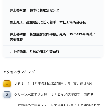
井上特殊鋼、栃木に新物流センター
富士鍛工、建屋建設に近く着手 本社工場高台移転
井上特殊鋼、新規顧客開拓件数が最高 15年482件 幅広く
需要獲得
井上特殊鋼、浜松の加工企業買収
アクセスランキング
ＪＦＥ 4―6月事業利益323億円に増 実力値は減少
グリーン水素で還元鉄 ＪＦＥなど試作成功、国内初
日本製鉄の岩井尚彦・上席常務執行役員ＣＦＯ決算会見要