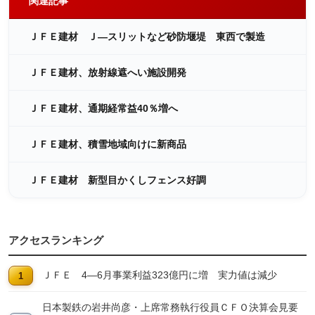
関連記事
ＪＦＥ建材 Ｊ―スリットなど砂防堰堤 東西で製造
ＪＦＥ建材、放射線遮へい施設開発
ＪＦＥ建材、通期経常益40％増へ
ＪＦＥ建材、積雪地域向けに新商品
ＪＦＥ建材 新型目かくしフェンス好調
アクセスランキング
ＪＦＥ 4―6月事業利益323億円に増 実力値は減少
日本製鉄の岩井尚彦・上席常務執行役員ＣＦＯ決算会見要