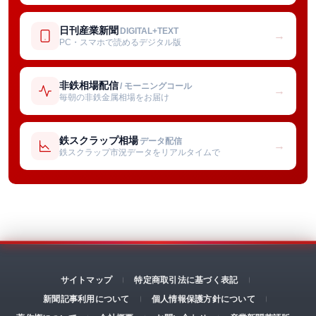
日刊産業新聞
DIGITAL+TEXT
→
PC・スマホで読めるデジタル版
非鉄相場配信
/ モーニングコール
→
毎朝の非鉄金属相場をお届け
鉄スクラップ相場
データ配信
→
鉄スクラップ市況データをリアルタイムで
サイトマップ
特定商取引法に基づく表記
新聞記事利用について
個人情報保護方針について