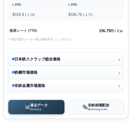
(-200)
(-200)
$318.9
$336.76
(-1.74)
(-1.77)
156.79
換算レート (TTB)
円 / ドル
* 3地区電炉メーカー購入価格平均（トン当たり）
日本鉄スクラップ総合価格
鉄鋼市場価格
非鉄金属市場価格
過去データ
非鉄相場配信
📊
🗞️
History
Morning Call