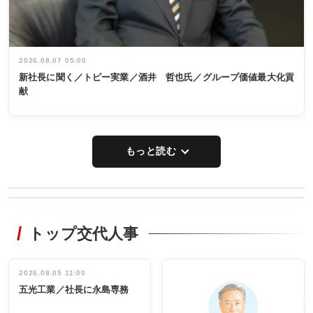
2026.08.07 05:00
新社長に聞く／トピー実業／酒井 哲也氏／グループ価値最大化貢
献
もっと読む
WORKING
RECYCLING
STYLE
トップ交代人事
タックトレー
非鉄業界で
ディング 創
働く／女性
立30周年記念
管理職編
祝う 業界関
インタビュ
2026.08.05 11:00
INTERVIEW
INTERVIEW
係者ら220人
ー／社内ア
五光工業／社長に永島専務
出席
イデア発掘
し形に