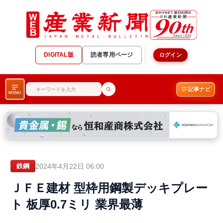
DIGITAL版
読者専用ページ
ログイン
記事ナビ
MENU
2024年4月22日 06:00
鉄鋼
ＪＦＥ建材 型枠用鋼製デッキプレー
ト 板厚0.7ミリ 業界最薄