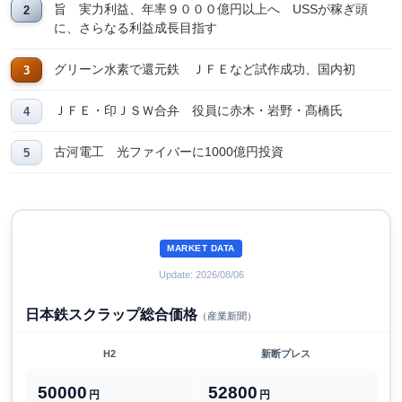
旨 実力利益、年率９０００億円以上へ USSが稼ぎ頭
に、さらなる利益成長目指す
グリーン水素で還元鉄 ＪＦＥなど試作成功、国内初
ＪＦＥ・印ＪＳＷ合弁 役員に赤木・岩野・髙橋氏
古河電工 光ファイバーに1000億円投資
MARKET DATA
Update: 2026/08/06
日本鉄スクラップ総合価格
（産業新聞）
H2
新断プレス
50000
52800
円
円