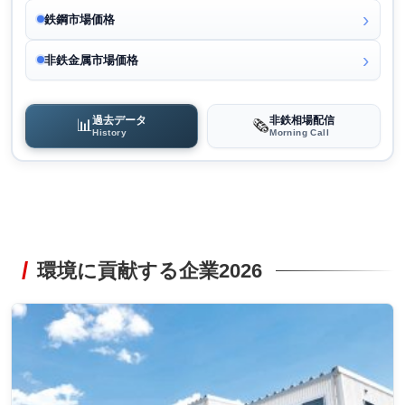
鉄鋼市場価格
非鉄金属市場価格
過去データ
非鉄相場配信
📊
🗞️
History
Morning Call
環境に貢献する企業2026