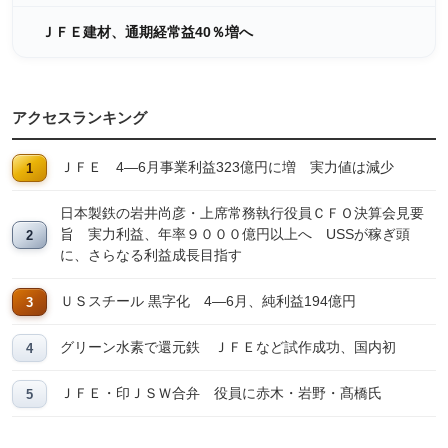
ＪＦＥ建材、通期経常益40％増へ
アクセスランキング
ＪＦＥ 4―6月事業利益323億円に増 実力値は減少
日本製鉄の岩井尚彦・上席常務執行役員ＣＦＯ決算会見要
旨 実力利益、年率９０００億円以上へ USSが稼ぎ頭
に、さらなる利益成長目指す
ＵＳスチール 黒字化 4―6月、純利益194億円
グリーン水素で還元鉄 ＪＦＥなど試作成功、国内初
ＪＦＥ・印ＪＳＷ合弁 役員に赤木・岩野・髙橋氏