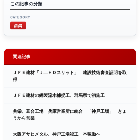
この記事の分類
CATEGORY
鉄鋼
関連記事
ＪＦＥ建材「Ｊ―ＨＤスリット」 建設技術審査証明を取
得
ＪＦＥ建材の鋼製流木捕捉工、群馬県で初施工
共栄、葺合工場 兵庫営業所に統合 「神戸工場」 きょ
うから営業
大阪アサヒメタル、神戸工場竣工 本稼働へ