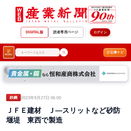
DIGITAL版
読者専用ページ
ログイン
記事ナビ
MENU
2023年9月27日 06:00
鉄鋼
ＪＦＥ建材 Ｊ―スリットなど砂防
堰堤 東西で製造