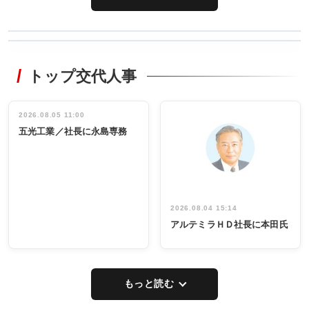
WORKING
RECYCLING
STYLE
トップ交代人事
タックトレー
非鉄業界で
ディング 創
働く／女性
立30周年記念
管理職編
祝う 業界関
インタビュ
2026.08.05 11:00
INTERVIEW
INTERVIEW
係者ら220人
ー／社内ア
五光工業／社長に永島専務
出席
イデア発掘
し形に
2026.08.04 15:14
アルテミラＨＤ社長に本田氏
もっと読む