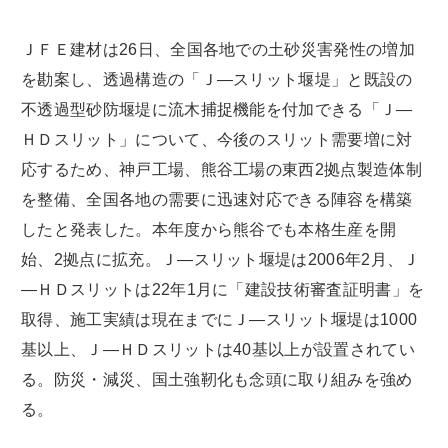
ＪＦＥ建材は26日、全国各地での土砂災害発性の増加
を勘案し、透過構造の「Ｊ―スリット堰堤」と既設の
不透過型砂防堰堤に流木捕捉機能を付加できる「Ｊ―
ＨＤスリット」について、今後のスリット需要増に対
応するため、神戸工場、熊谷工場の東西2拠点製造体制
を整備、全国各地の需要に迅速対応できる陣容を構築
したと発表した。本年度から熊谷でも本格生産を開
始、2拠点に拡充。Ｊ―スリット堰堤は2006年2月、Ｊ
―ＨＤスリットは22年1月に「建設技術審査証明書」を
取得、施工実績は現在までにＪ―スリット堰堤は1000
基以上、Ｊ―ＨＤスリットは40基以上が設置されてい
る。防災・減災、国土強靭化も念頭に取り組みを強め
る。