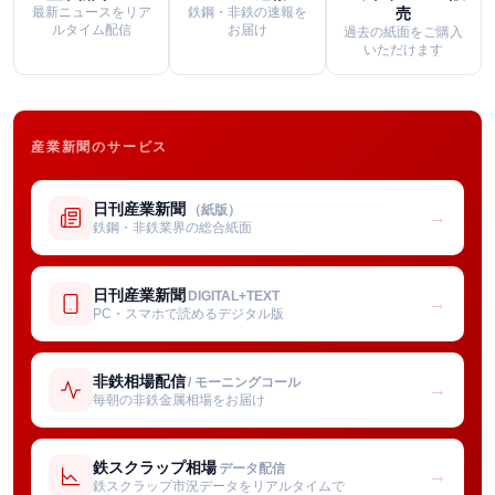
最新ニュースをリア
鉄鋼・非鉄の速報を
売
ルタイム配信
お届け
過去の紙面をご購入
いただけます
産業新聞のサービス
日刊産業新聞
（紙版）
→
鉄鋼・非鉄業界の総合紙面
日刊産業新聞
DIGITAL+TEXT
→
PC・スマホで読めるデジタル版
非鉄相場配信
/ モーニングコール
→
毎朝の非鉄金属相場をお届け
鉄スクラップ相場
データ配信
→
鉄スクラップ市況データをリアルタイムで