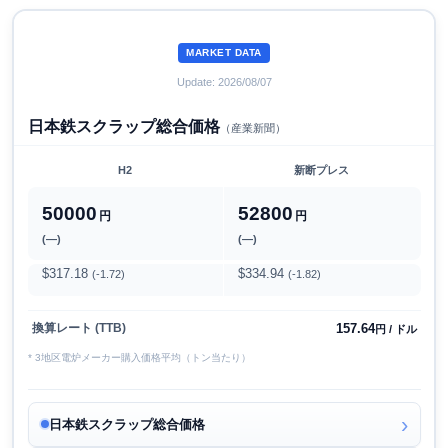
MARKET DATA
Update: 2026/08/07
日本鉄スクラップ総合価格
（産業新聞）
H2
新断プレス
50000
52800
円
円
(―)
(―)
$317.18
$334.94
(-1.72)
(-1.82)
157.64
換算レート (TTB)
円 / ドル
* 3地区電炉メーカー購入価格平均（トン当たり）
日本鉄スクラップ総合価格