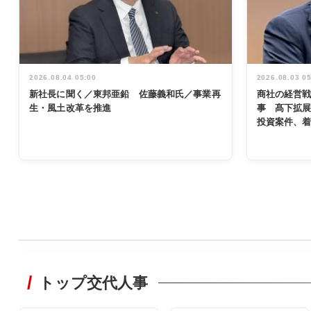
2026.08.04 05:00
2026.08.03 0
新社長に聞く／東邦亜鉛 佐藤義和氏／事業再
商社の経営
生・風土改革を推進
事 髙下拡
投資案件、
WORKING
STYLE
トップ交代人事
非鉄業界で
働く／女性