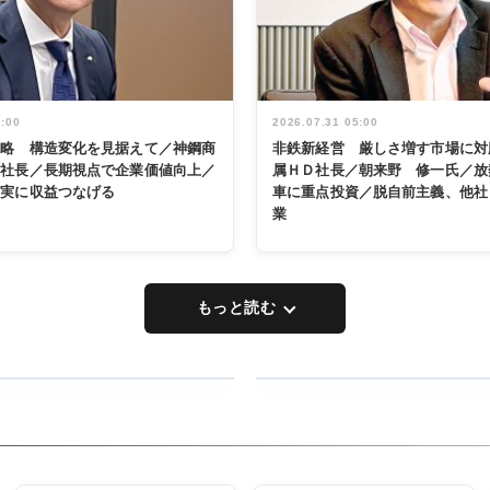
5:00
2026.07.31 05:00
戦略 構造変化を見据えて／神鋼商
非鉄新経営 厳しさ増す市場に対
展社長／長期視点で企業価値向上／
属ＨＤ社長／朝来野 修一氏／放
着実に収益つなげる
車に重点投資／脱自前主義、他社
業
もっと読む
RECYCLING
タックトレー
ディング 創
立30周年記