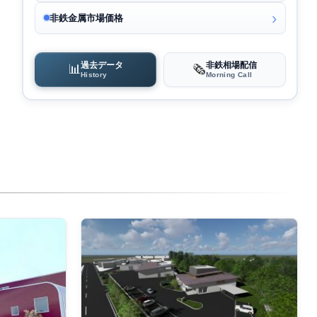
非鉄金属市場価格
過去データ
非鉄相場配信
📊
🗞️
History
Morning Call