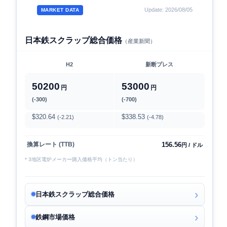
Update: 2026/08/05
MARKET DATA
日本鉄スクラップ総合価格
（産業新聞）
H2
新断プレス
50200
53000
円
円
(-300)
(-700)
$320.64
$338.53
(-2.21)
(-4.78)
156.56
換算レート (TTB)
円 / ドル
* 3地区電炉メーカー購入価格平均（トン当たり）
日本鉄スクラップ総合価格
鉄鋼市場価格