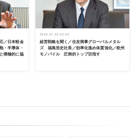
2026.07.30 05:00
応／日本軽金
経営戦略を聞く／住友商事グローバルメタル
熱・半導体・
ズ 福島浩史社長／効率化進め体質強化／欧州
と積極的に協
モノパイル 圧倒的トップ目指す