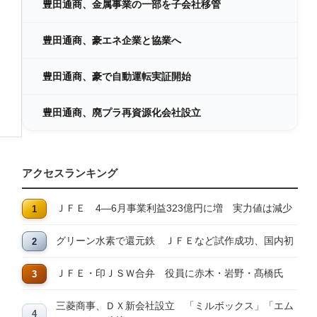
豊田通商、金属事業の一部を子会社移管
豊田通商、豪エネ企業と協業へ
豊田通商、豪で自動運転実証開始
豊田通商、廃プラ再資源化会社設立
アクセスランキング
ＪＦＥ 4―6月事業利益323億円に増 実力値は減少
グリーン水素で還元鉄 ＪＦＥなど試作成功、国内初
ＪＦＥ・印ＪＳＷ合弁 役員に赤木・岩野・髙橋氏
三菱商事、ＤＸ新会社設立 「ミルボックス」「エム