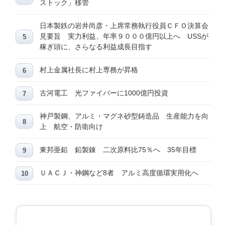
ストック」移管
日本製鉄の岩井尚彦・上席常務執行役員ＣＦＯ決算会
見要旨 実力利益、年率９０００億円以上へ USSが
稼ぎ頭に、さらなる利益成長目指す
村上金属社長に村上専務が昇格
古河電工 光ファイバーに1000億円投資
神戸製鋼、アルミ・マグネ砂型鋳造品 生産能力を向
上 航空・防衛向け
東邦亜鉛 鉛製錬 二次原料比75％へ 35年目標
ＵＡＣＪ・神鋼など8者 アルミ高度循環実用化へ