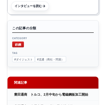
インタビューを読む
この記事の分類
CATEGORY
鉄鋼
TAG
#ダイジェスト
#流通（商社・問屋）
関連記事
豊田通商 トルコ、2月中旬から電磁鋼板加工開始