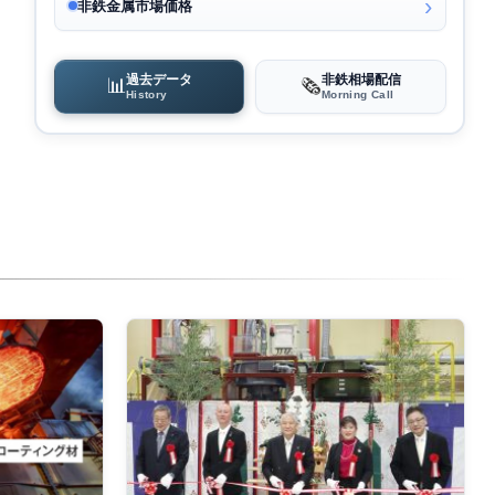
非鉄金属市場価格
過去データ
非鉄相場配信
📊
🗞️
History
Morning Call