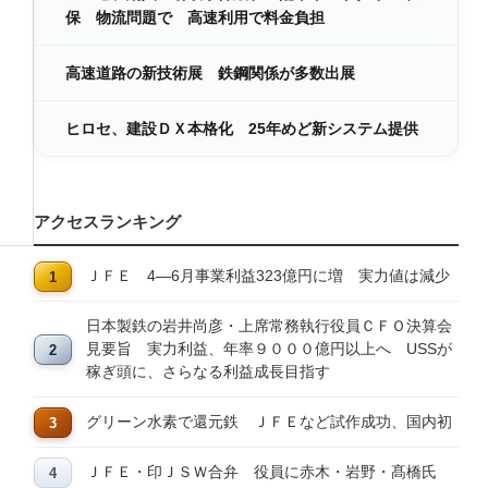
保 物流問題で 高速利用で料金負担
高速道路の新技術展 鉄鋼関係が多数出展
ヒロセ、建設ＤＸ本格化 25年めど新システム提供
アクセスランキング
ＪＦＥ 4―6月事業利益323億円に増 実力値は減少
日本製鉄の岩井尚彦・上席常務執行役員ＣＦＯ決算会
見要旨 実力利益、年率９０００億円以上へ USSが
稼ぎ頭に、さらなる利益成長目指す
グリーン水素で還元鉄 ＪＦＥなど試作成功、国内初
ＪＦＥ・印ＪＳＷ合弁 役員に赤木・岩野・髙橋氏