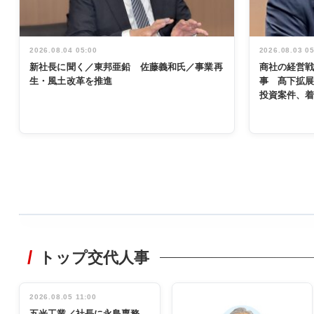
2026.08.04 05:00
2026.08.03 0
新社長に聞く／東邦亜鉛 佐藤義和氏／事業再
商社の経営
生・風土改革を推進
事 髙下拡
投資案件、
WORKING
STYLE
トップ交代人事
非鉄業界で
働く／女性
管理職編
2026.08.05 11:00
INTERVIEW
インタビュ
五光工業／社長に永島専務