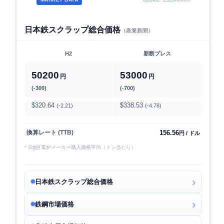
日本鉄スクラップ総合価格
（産業新聞）
H2
新断プレス
50200
53000
円
円
(-300)
(-700)
$320.64
$338.53
(-2.21)
(-4.78)
156.56
換算レート (TTB)
円 / ドル
* 3地区電炉メーカー購入価格平均（トン当たり）
日本鉄スクラップ総合価格
鉄鋼市場価格