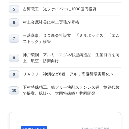
古河電工 光ファイバーに1000億円投資
村上金属社長に村上専務が昇格
三菱商事、ＤＸ新会社設立 「ミルボックス」「エム
ストック」移管
神戸製鋼、アルミ・マグネ砂型鋳造品 生産能力を向
上 航空・防衛向け
ＵＡＣＪ・神鋼など8者 アルミ高度循環実用化へ
下村特殊精工、鉛フリー快削ステンレス鋼 黄銅代替
で提案、拡販へ 大同特殊鋼と共同開発
Update: 2026/08/05
MARKET DATA