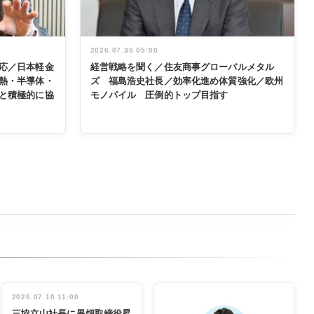
2026.07.30 05:00
応／日本軽金
経営戦略を聞く／住友商事グローバルメタル
熱・半導体・
ズ 福島浩史社長／効率化進め体質強化／欧州
と積極的に協
モノパイル 圧倒的トップ目指す
2026.07.10 11:00
三協立山社長に黒畑取締役昇