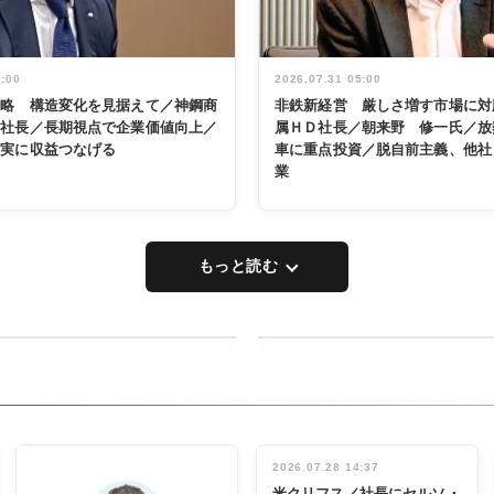
5:00
2026.07.31 05:00
戦略 構造変化を見据えて／神鋼商
非鉄新経営 厳しさ増す市場に対
展社長／長期視点で企業価値向上／
属ＨＤ社長／朝来野 修一氏／放
着実に収益つなげる
車に重点投資／脱自前主義、他社
業
もっと読む
RECYCLING
タックトレー
ディング 創
立30周年記
INTERVIEW
念祝う 業界
2026.07.28 14:37
関係者ら220
米クリフス／社長にセルソ・