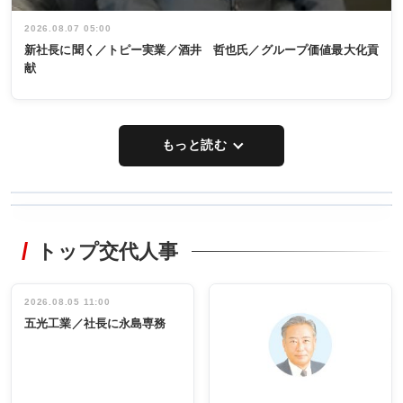
2026.08.07 05:00
新社長に聞く／トピー実業／酒井 哲也氏／グループ価値最大化貢
献
もっと読む
WORKING
RECYCLING
STYLE
トップ交代人事
タックトレー
非鉄業界で
ディング 創
働く／女性
立30周年記念
管理職編
祝う 業界関
インタビュ
2026.08.05 11:00
INTERVIEW
INTERVIEW
係者ら220人
ー／社内ア
五光工業／社長に永島専務
出席
イデア発掘
し形に