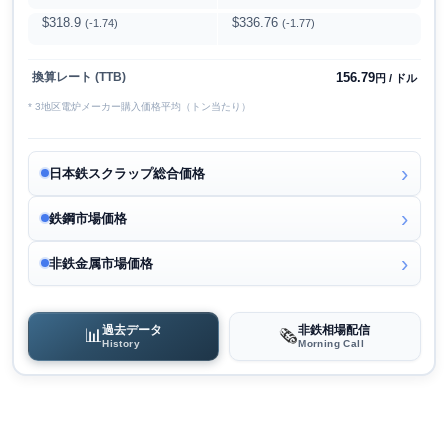
$318.9
$336.76
(-1.74)
(-1.77)
156.79
換算レート (TTB)
円 / ドル
* 3地区電炉メーカー購入価格平均（トン当たり）
日本鉄スクラップ総合価格
鉄鋼市場価格
非鉄金属市場価格
過去データ
非鉄相場配信
📊
🗞️
History
Morning Call