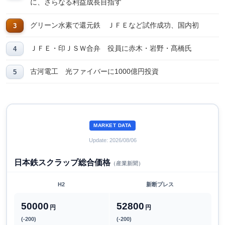
に、さらなる利益成長目指す
グリーン水素で還元鉄 ＪＦＥなど試作成功、国内初
ＪＦＥ・印ＪＳＷ合弁 役員に赤木・岩野・髙橋氏
古河電工 光ファイバーに1000億円投資
MARKET DATA
Update: 2026/08/06
日本鉄スクラップ総合価格
（産業新聞）
H2
新断プレス
50000
52800
円
円
(-200)
(-200)