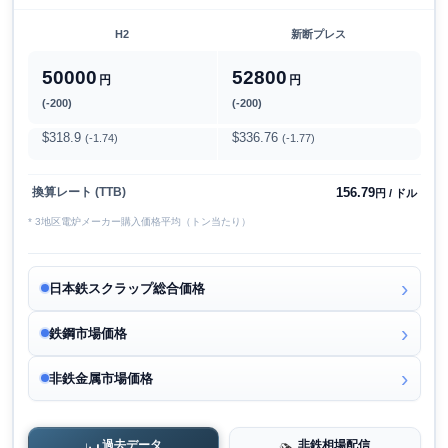
H2
新断プレス
50000
52800
円
円
(-200)
(-200)
$318.9
$336.76
(-1.74)
(-1.77)
156.79
換算レート (TTB)
円 / ドル
* 3地区電炉メーカー購入価格平均（トン当たり）
日本鉄スクラップ総合価格
鉄鋼市場価格
非鉄金属市場価格
過去データ
非鉄相場配信