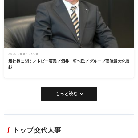
2026.08.07 05:00
新社長に聞く／トピー実業／酒井 哲也氏／グループ価値最大化貢
献
もっと読む
WORKING
RECYCLING
STYLE
トップ交代人事
タックトレー
非鉄業界で
ディング 創
働く／女性