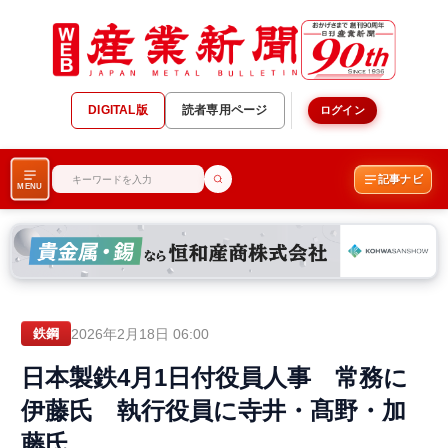
DIGITAL版
読者専用ページ
ログイン
記事ナビ
MENU
2026年2月18日 06:00
鉄鋼
日本製鉄4月1日付役員人事 常務に
伊藤氏 執行役員に寺井・髙野・加
藤氏