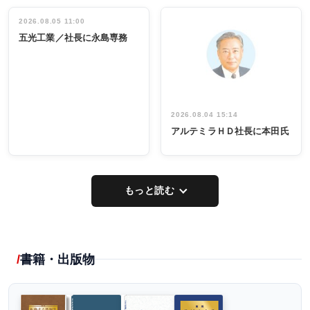
立30周年記念
管理職編
祝う 業界関
インタビュ
2026.08.05 11:00
INTERVIEW
INTERVIEW
係者ら220人
ー／社内ア
五光工業／社長に永島専務
出席
イデア発掘
し形に
2026.08.04 15:14
アルテミラＨＤ社長に本田氏
もっと読む
書籍・出版物