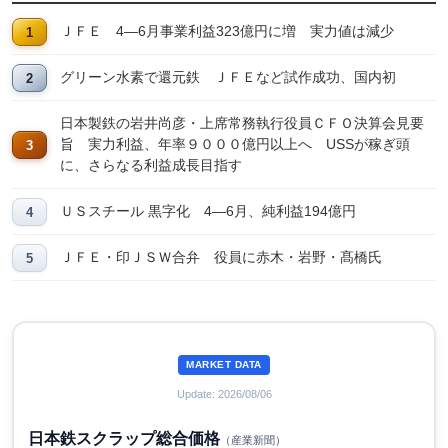
ＪＦＥ 4―6月事業利益323億円に増 実力値は減少
グリーン水素で還元鉄 ＪＦＥなど試作成功、国内初
日本製鉄の岩井尚彦・上席常務執行役員ＣＦＯ決算会見要
旨 実力利益、年率９０００億円以上へ USSが稼ぎ頭
に、さらなる利益成長目指す
ＵＳスチール 黒字化 4―6月、純利益194億円
ＪＦＥ・印ＪＳＷ合弁 役員に赤木・岩野・髙橋氏
MARKET DATA
Update: 2026/08/06
日本鉄スクラップ総合価格
（産業新聞）