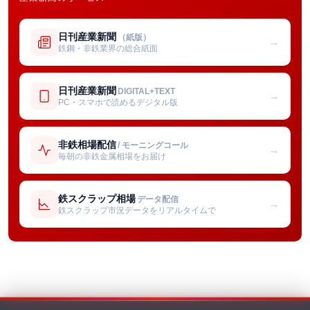
日刊産業新聞
（紙版）
→
鉄鋼・非鉄業界の総合紙面
日刊産業新聞
DIGITAL+TEXT
→
PC・スマホで読めるデジタル版
非鉄相場配信
/ モーニングコール
→
毎朝の非鉄金属相場をお届け
鉄スクラップ相場
データ配信
→
鉄スクラップ市況データをリアルタイムで