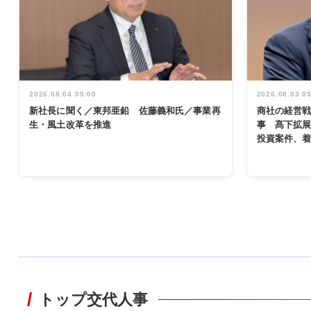
2026.08.04 05:00
2026.08.03 0
新社長に聞く／東邦亜鉛 佐藤義和氏／事業再
商社の経営
生・風土改革を推進
事 髙下拡
投資案件、
WORKING
STYLE
トップ交代人事
非鉄業界で