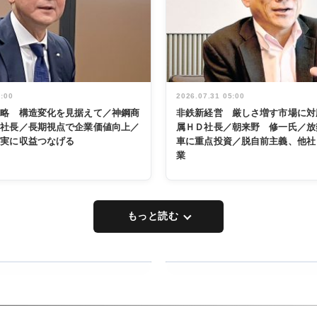
5:00
2026.07.31 05:00
戦略 構造変化を見据えて／神鋼商
非鉄新経営 厳しさ増す市場に対
展社長／長期視点で企業価値向上／
属ＨＤ社長／朝来野 修一氏／放
着実に収益つなげる
車に重点投資／脱自前主義、他社
業
もっと読む
RECYCLING
タックトレー
ディング 創