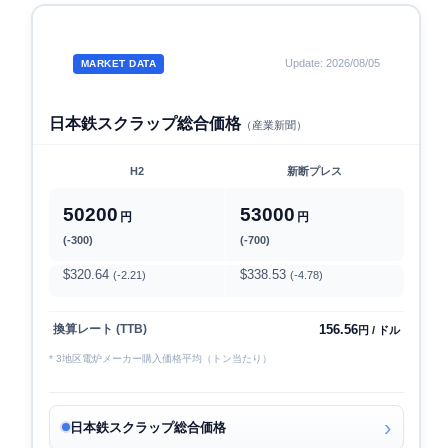
Update: 2026/08/05
MARKET DATA
日本鉄スクラップ総合価格
（産業新聞）
H2
新断プレス
50200
53000
円
円
(-300)
(-700)
$320.64
$338.53
(-2.21)
(-4.78)
156.56
換算レート (TTB)
円 / ドル
* 3地区電炉メーカー購入価格平均（トン当たり）
日本鉄スクラップ総合価格