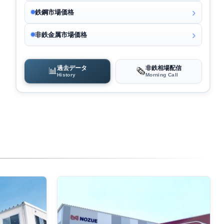
鉄鋼市場価格
非鉄金属市場価格
過去データ
非鉄相場配信
📊
🗞️
History
Morning Call