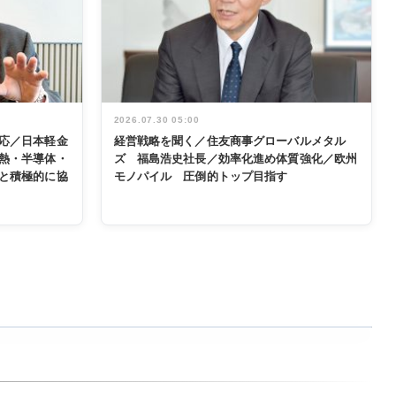
2026.07.30 05:00
応／日本軽金
経営戦略を聞く／住友商事グローバルメタル
熱・半導体・
ズ 福島浩史社長／効率化進め体質強化／欧州
と積極的に協
モノパイル 圧倒的トップ目指す