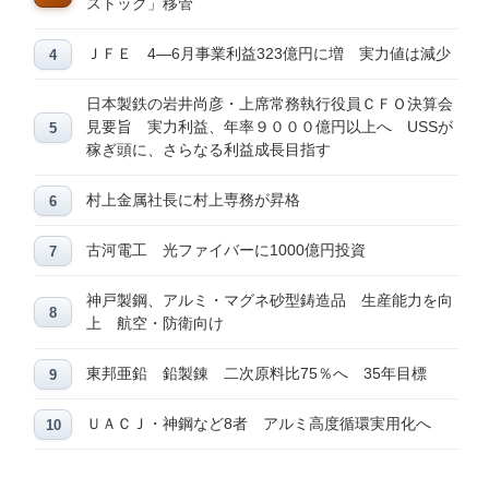
ストック」移管
ＪＦＥ 4―6月事業利益323億円に増 実力値は減少
日本製鉄の岩井尚彦・上席常務執行役員ＣＦＯ決算会
見要旨 実力利益、年率９０００億円以上へ USSが
稼ぎ頭に、さらなる利益成長目指す
村上金属社長に村上専務が昇格
古河電工 光ファイバーに1000億円投資
神戸製鋼、アルミ・マグネ砂型鋳造品 生産能力を向
上 航空・防衛向け
東邦亜鉛 鉛製錬 二次原料比75％へ 35年目標
ＵＡＣＪ・神鋼など8者 アルミ高度循環実用化へ