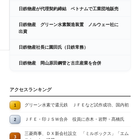
日鉄物産が代理契約締結 ベトナムで工業団地販売
日鉄物産 グリーン水素製造装置 ノルウェー社に
出資
日鉄物産社長に園田氏（日鉄常務）
日鉄物産 岡山原田鋼管と古庄産業を合併
アクセスランキング
グリーン水素で還元鉄 ＪＦＥなど試作成功、国内初
ＪＦＥ・印ＪＳＷ合弁 役員に赤木・岩野・髙橋氏
三菱商事、ＤＸ新会社設立 「ミルボックス」「エム