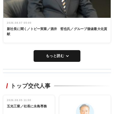
2026.08.07 05:00
新社長に聞く／トピー実業／酒井 哲也氏／グループ価値最大化貢
献
もっと読む
WORKING
RECYCLING
STYLE
トップ交代人事
タックトレー
非鉄業界で
ディング 創
働く／女性
立30周年記念
管理職編
祝う 業界関
インタビュ
2026.08.05 11:00
INTERVIEW
INTERVIEW
係者ら220人
ー／社内ア
五光工業／社長に永島専務
出席
イデア発掘