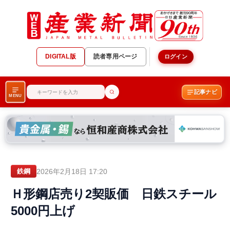
DIGITAL版
読者専用ページ
ログイン
記事ナビ
MENU
2026年2月18日 17:20
鉄鋼
Ｈ形鋼店売り2契販価 日鉄スチール
5000円上げ