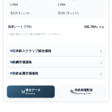
(-200)
(-200)
$318.9
$336.76
(-1.74)
(-1.77)
156.79
換算レート (TTB)
円 / ドル
* 3地区電炉メーカー購入価格平均（トン当たり）
日本鉄スクラップ総合価格
鉄鋼市場価格
非鉄金属市場価格
過去データ
非鉄相場配信
📊
🗞️
History
Morning Call