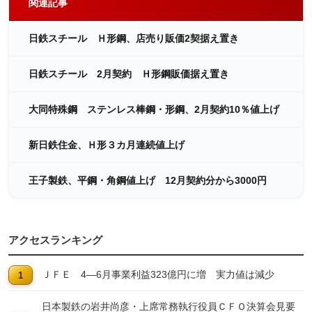
関連記事
日鉄スチール Ｈ形鋼、店売り販価2契据え置き
日鉄スチール 2月契約 Ｈ形鋼販価据え置き
大同特殊鋼 ステンレス棒鋼・形鋼、2月契約10％値上げ
新日鉄住金、Ｈ形３カ月連続値上げ
王子製鉄、平鋼・角鋼値上げ 12月契約分から3000円
アクセスランキング
ＪＦＥ 4―6月事業利益323億円に増 実力値は減少
日本製鉄の岩井尚彦・上席常務執行役員ＣＦＯ決算会見要