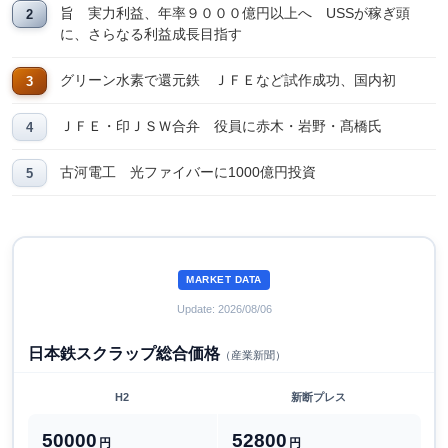
旨 実力利益、年率９０００億円以上へ USSが稼ぎ頭
に、さらなる利益成長目指す
グリーン水素で還元鉄 ＪＦＥなど試作成功、国内初
ＪＦＥ・印ＪＳＷ合弁 役員に赤木・岩野・髙橋氏
古河電工 光ファイバーに1000億円投資
MARKET DATA
Update: 2026/08/06
日本鉄スクラップ総合価格
（産業新聞）
H2
新断プレス
50000
52800
円
円