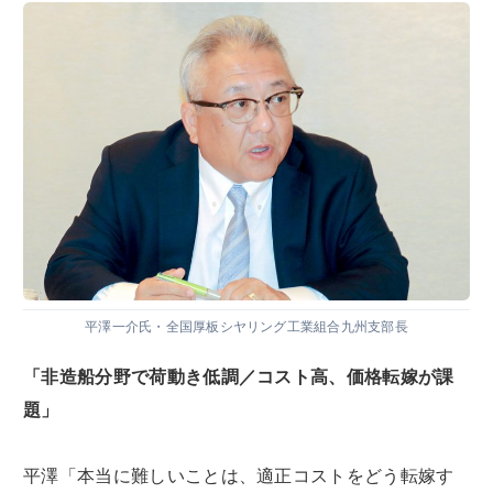
平澤一介氏・全国厚板シヤリング工業組合九州支部長
「非造船分野で荷動き低調／コスト高、価格転嫁が課
題」
平澤「本当に難しいことは、適正コストをどう転嫁す