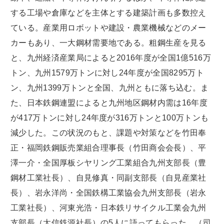
する工場や倉庫などを主体とする建築計画も多数控え
ている。産業用ロボットや建設・農業機械などのメー
カーもあり、一大鋼材需要地である。粗鋼生産を見る
と、九州経済産業局によると2016年度が全国1億516万
トン、九州1579万トンに対し24年度が全国8295万ト
ン、九州1399万トンと全国、九州ともに落ち込む。ま
た、日本鉄鋼連盟によると九州地区鋼材内需は16年度
が417万トンに対し24年度が316万トンと100万トンも
減少した。この状況のもと、課題や対策などを竹田奉
正・福岡鉄鋼販売業組合理事長（竹田商会会長）、平
澤一介・全国厚板シヤリング工業組合九州支部長（豊
鋼材工業社長）、自見修真・同副支部長（自見産業社
長）、岩永洋尚・全国鉄構工業協会九州支部長（岩永
工業社長）、河東光浩・日本鉄リサイクル工業会九州
支部長（太信鉄源社長）の5人に語ってもらった。（司