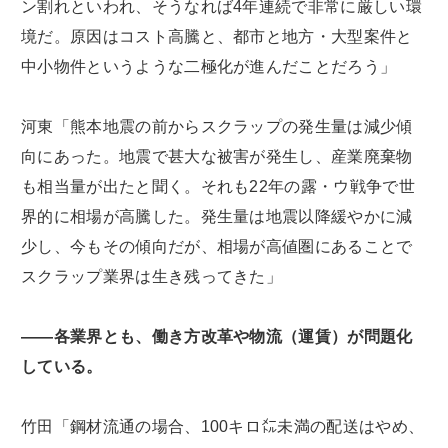
ン割れといわれ、そうなれば4年連続で非常に厳しい環
境だ。原因はコスト高騰と、都市と地方・大型案件と
中小物件というような二極化が進んだことだろう」
河東「熊本地震の前からスクラップの発生量は減少傾
向にあった。地震で甚大な被害が発生し、産業廃棄物
も相当量が出たと聞く。それも22年の露・ウ戦争で世
界的に相場が高騰した。発生量は地震以降緩やかに減
少し、今もその傾向だが、相場が高値圏にあることで
スクラップ業界は生き残ってきた」
――各業界とも、働き方改革や物流（運賃）が問題化
している。
竹田「鋼材流通の場合、100キロ㍍未満の配送はやめ、