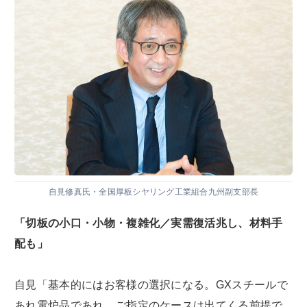
自見修真氏・全国厚板シヤリング工業組合九州副支部長
「切板の小口・小物・複雑化／実需復活兆し、材料手
配も」
自見「基本的にはお客様の選択になる。GXスチールで
あれ電炉品であれ、ご指定のケースは出てくる前提で