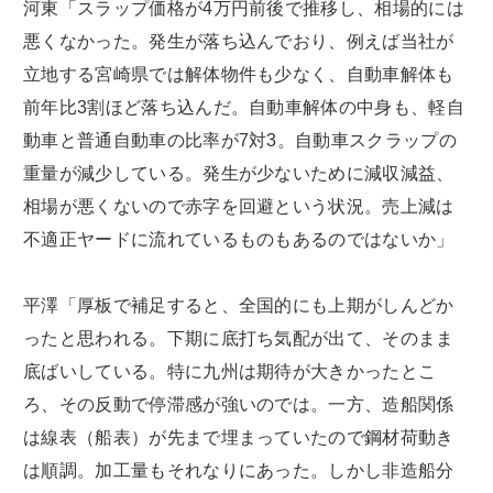
河東「スラップ価格が4万円前後で推移し、相場的には
悪くなかった。発生が落ち込んでおり、例えば当社が
立地する宮崎県では解体物件も少なく、自動車解体も
前年比3割ほど落ち込んだ。自動車解体の中身も、軽自
動車と普通自動車の比率が7対3。自動車スクラップの
重量が減少している。発生が少ないために減収減益、
相場が悪くないので赤字を回避という状況。売上減は
不適正ヤードに流れているものもあるのではないか」
平澤「厚板で補足すると、全国的にも上期がしんどか
ったと思われる。下期に底打ち気配が出て、そのまま
底ばいしている。特に九州は期待が大きかったとこ
ろ、その反動で停滞感が強いのでは。一方、造船関係
は線表（船表）が先まで埋まっていたので鋼材荷動き
は順調。加工量もそれなりにあった。しかし非造船分