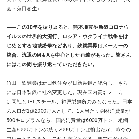
会・苑田容生）
――この10年を振り返ると、熊本地震や新型コロナウ
イルスの世界的大流行、ロシア・ウクライナ戦争をは
じめとする地域紛争などあり、鉄鋼業界はメーカーの
統合、流通のM＆Aを中心とした再編があった。皆さん
にはこの間を振り返っていただきたい。
竹田「鉄鋼業は新日鉄住金が日新製鋼と統合し、さら
には日本製鉄に社名変更した。現在国内高炉メーカー
は同社とJFEスチール、神戸製鋼所のみとなった。日本
の人口が1億2000万人として、1人当たり鋼材消費量が
500キログラムなら、国内消費量は6000万トン。粗鋼
生産8000万トンの残り2000万トンは輸出だが、昨今の
フレートをみると、これも赤字となる。粗鋼生産は今