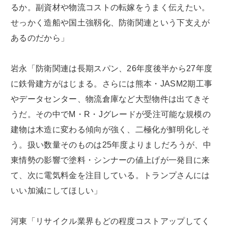
るか。副資材や物流コストの転嫁をうまく伝えたい。
せっかく造船や国土強靱化、防衛関連という下支えが
あるのだから」
岩永「防衛関連は長期スパン、26年度後半から27年度
に鉄骨建方がはじまる。さらには熊本・JASM2期工事
やデータセンター、物流倉庫など大型物件は出てきそ
うだ。その中でM・R・Jグレードが受注可能な規模の
建物は木造に変わる傾向が強く、二極化が鮮明化しそ
う。扱い数量そのものは25年度よりましだろうが、中
東情勢の影響で塗料・シンナーの値上げが一発目に来
て、次に電気料金を注目している。トランプさんには
いい加減にしてほしい」
河東「リサイクル業界もどの程度コストアップしてく