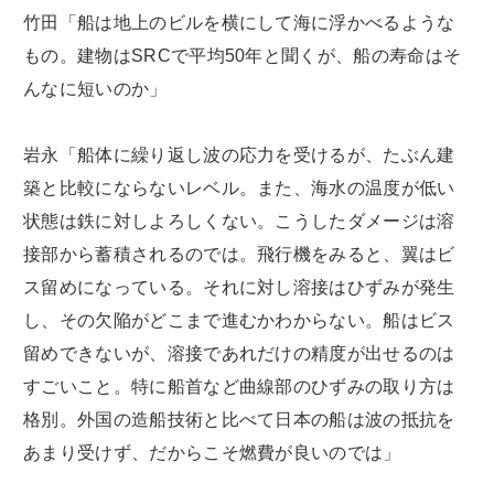
竹田「船は地上のビルを横にして海に浮かべるような
もの。建物はSRCで平均50年と聞くが、船の寿命はそ
んなに短いのか」
岩永「船体に繰り返し波の応力を受けるが、たぶん建
築と比較にならないレベル。また、海水の温度が低い
状態は鉄に対しよろしくない。こうしたダメージは溶
接部から蓄積されるのでは。飛行機をみると、翼はビ
ス留めになっている。それに対し溶接はひずみが発生
し、その欠陥がどこまで進むかわからない。船はビス
留めできないが、溶接であれだけの精度が出せるのは
すごいこと。特に船首など曲線部のひずみの取り方は
格別。外国の造船技術と比べて日本の船は波の抵抗を
あまり受けず、だからこそ燃費が良いのでは」