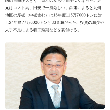
国の台頭が大きく、日本の立ち位置が低くなった。足
元はコスト高、円安で一層厳しい。鉄連によると九州
地区の厚板（中板含む）は16年度115万7000トンに対
し24年度77万6000トンと33％減だった。投資の減少や
人手不足による着工延期などを裏付ける」