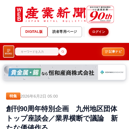
DIGITAL版
読者専用ページ
ログイン
記事ナビ
MENU
2026年6月2日 05:00
特集
創刊90周年特別企画 九州地区団体
トップ座談会／業界横断で議論 新
たな価値作る