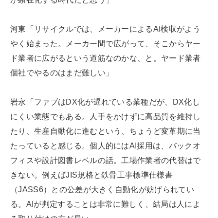
河東「リサイクルでは、メーカーによるAI検収がよう
やく始まった。メーカー間で広がって、そこからヤー
ド業者に広がるという道筋なのかな、と。ヤード業者
個社でやるのはまだ難しい」
岩永「ファブはDX化が遅れている業種だが、DX化し
にくい業態でもある。人手をかけずに高品質を維持し
たり、生産自動化に進むという、ちょうど変革期に当
たっていると感じる。個人的にはAI採用は、バックオ
フィスや設計図書レベルの話。工場作業者の代替はで
きない。例えばJIS規格と鉄骨工事標準仕様書
（JASS6）との公差が大きく自動化が妨げられてい
る。AIが判定することは非常に難しく、結局は人によ