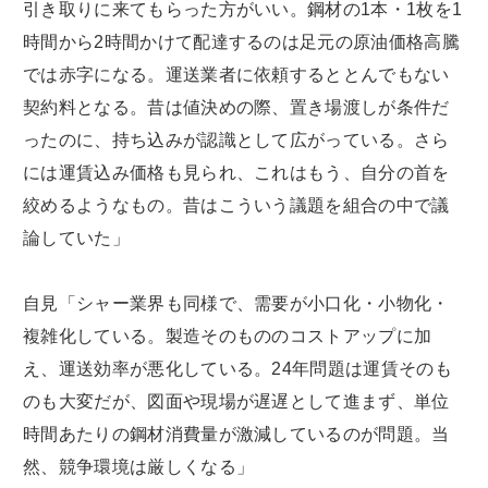
引き取りに来てもらった方がいい。鋼材の1本・1枚を1
時間から2時間かけて配達するのは足元の原油価格高騰
では赤字になる。運送業者に依頼するととんでもない
契約料となる。昔は値決めの際、置き場渡しが条件だ
ったのに、持ち込みが認識として広がっている。さら
には運賃込み価格も見られ、これはもう、自分の首を
絞めるようなもの。昔はこういう議題を組合の中で議
論していた」
自見「シャー業界も同様で、需要が小口化・小物化・
複雑化している。製造そのもののコストアップに加
え、運送効率が悪化している。24年問題は運賃そのも
のも大変だが、図面や現場が遅遅として進まず、単位
時間あたりの鋼材消費量が激減しているのが問題。当
然、競争環境は厳しくなる」