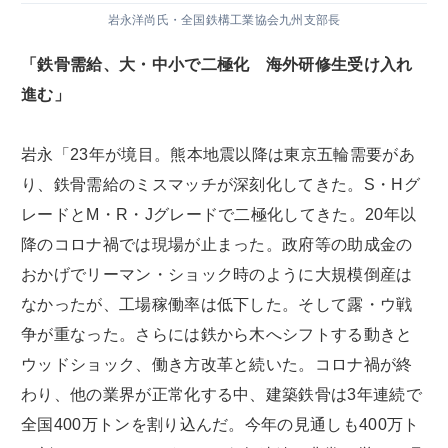
岩永洋尚氏・全国鉄構工業協会九州支部長
「鉄骨需給、大・中小で二極化 海外研修生受け入れ
進む」
岩永「23年が境目。熊本地震以降は東京五輪需要があ
り、鉄骨需給のミスマッチが深刻化してきた。S・Hグ
レードとM・R・Jグレードで二極化してきた。20年以
降のコロナ禍では現場が止まった。政府等の助成金の
おかげでリーマン・ショック時のように大規模倒産は
なかったが、工場稼働率は低下した。そして露・ウ戦
争が重なった。さらには鉄から木へシフトする動きと
ウッドショック、働き方改革と続いた。コロナ禍が終
わり、他の業界が正常化する中、建築鉄骨は3年連続で
全国400万トンを割り込んだ。今年の見通しも400万ト